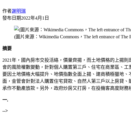
作者
謝明瑞
發布日期
2022年4月1日
(圖片來源：Wikimedia Commons，The left entrance of The P
摘要
2021年，國內房市交投活絡，價量齊揚，而土地價格的上揚
會的風險權數變動，針對個人購置第三戶、住宅在商業區、工
要因土地價格大幅提升、地價指數全面上揚、建商積極獵地、
面，金管會針對法人購置住宅貸款、自然人第三戶以上房貸、
承作不動產放款。另外，政府炒房又打房，在投機客高度財務
一.
-->