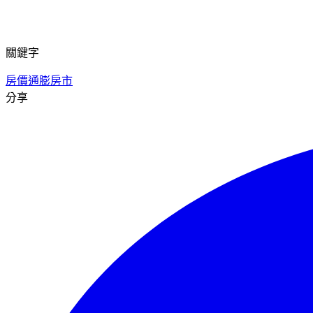
關鍵字
房價
通膨
房市
分享