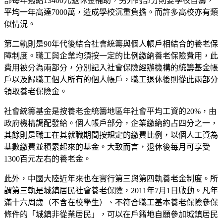
部每年撥給13400元退休金補助，另外的部分則要學校自籌，
平均一年高達7000萬，造成學校沉重負擔。而許多高校亦有類
似情況。
第二軌則是90年代後結合社會統籌與個人帳戶相結合的養老保
障制度。職工與企業均須按一定的比例繳納養老保險費用，此
費用被分為兩部分，分別記入社會保險經辦機構的統籌基金帳
戶以及歸職工個人所有的個人帳戶，職工退休後則從此兩部分
領取養老保險金。
社會統籌基金是按養老金統籌地區年社會平均工資的20%，由
政府機構調配發給。個人帳戶部分，企業繳納約占四分之一，
其餘則是職工在其就職期間按規定的繳費比例，以個人工資為
基數繳費並積累起來的基金。大致而言，退休後每月可享受
1300百元左右的養老金。
此外，中國大陸近年來也在實行第三與第四軌養老金制度。所
謂第三軌是城鎮居民社會養老保險，2011年7月1日啟動。凡年
滿十六周歲（不含在校學生）、不符合職工基本養老保險參保
條件的「城鎮非從業居民」，可以在戶籍地自願參加城鎮居民