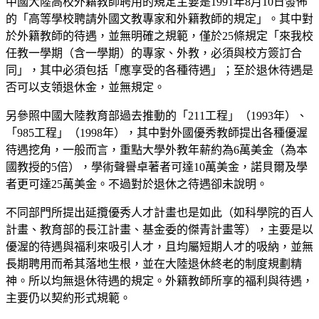
中國大陸高校外籍教師聘用的規定主要是1991年8月10日發佈
的「高等學校聘請外國文教專家和外籍教師的規定」。其中對
於外籍教師的待遇，並無明確之規範，僅於25條規定「來我校
任教一學期（含一學期）的專家、外教，必須與校方簽訂合
同」，其中必須包括「應享受的各種待遇」；至於退休待遇是
否可以支領退休金，並無規定。
另參照中國大陸教育部過去推動的「211工程」（1993年）、
「985工程」（1998年），其中對外國優秀教師提出各種優渥
待遇挖角，一般而言，重點大學外教年薪約為6萬美金（為本
國教授的5倍），學術聲譽卓著者可達10萬美金，諾貝爾及學
者更可達25萬美金。不過對於退休之待遇卻未說明。
不同部門所提出延攬優秀人才計畫也是如此（如科學院的百人
計畫、教育部的長江計畫、基金委的傑青計畫等），主要是以
優渥的待遇與福利來吸引人才，且均屬短期人才的吸納，並無
長期聘用而希其落地生根，並在大陸退休終老的制度規劃精
神。所以均無退休待遇的規定。外籍教師所享的福利與待遇，
主要仍以契約形式規範。