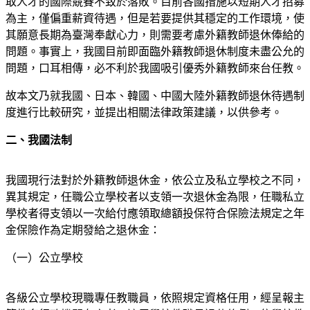
取人才的國際競賽不致於落敗。目前各國措施以短期人才招募
為主，僅偏重薪資待遇，但是若要提供其穩定的工作環境，使
其願意長期為臺灣奉獻心力，則需要考慮外籍教師退休俸給的
問題。事實上，我國目前即面臨外籍教師退休制度未盡公允的
問題，口耳相傳，必不利於我國吸引優秀外籍教師來台任教。
故本文乃就我國、日本、韓國、中國大陸外籍教師退休待遇制
度進行比較研究，並提出相關法律政策建議，以供參考。
二、我國法制
我國現行法對於外籍教師退休金，依公立及私立學校之不同，
異其規定，任職公立學校者以支領一次退休金為限，任職私立
學校者得支領以一次給付應領取總額投保符合保險法規定之年
金保險作為定期發給之退休金：
（一）公立學校
各級公立學校現職專任教職員，依照規定資格任用，經呈報主