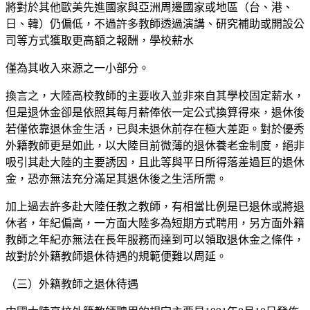
將對於其他歐美先進國家與亞洲周邊國家或地區（台、港、
日、韓）仍偏低，不過許多教師透過演講、研究補助或開設公
司等方式獲取更高額之報酬，學校薪水
僅為其收入來源之一小部分。
換言之，大陸高校教師的主要收入並非來自其學校固定薪水，
但是退休金卻是依照其每月薪俸依一定公式換算得來，退休後
若僅依靠退休金生活，已與未退休前存在極大差距。對於優秀
外籍教師更是如此，以大陸目前微薄的退休養老金制度，絕非
吸引其赴大陸的主要誘因，且此等與平日所得落差過巨的退休
金，恐亦無法充分滿足其退休後之生活所需。
加上過去許多赴大陸任教之教師，有相當比例是已退休或將退
休者，年紀偏高，一方面大陸多為短期方式聘用，另方面外籍
教師之年紀亦無法在長年服務而達到可以領取退休金之條件，
故對於外籍教師退休待遇的規範便難以周延。
（三）外籍教師之退休待遇