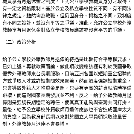
職員享有月退休金之制度。正式公立學校教職員身分之取得，
有一定之資格限制。基於公立及私立學校性質不同，有不同法
律之規定，雖然均為教職，但仍因身分、資格之不同，致制度
有不同之設計，並沒有平等之爭議。准此，允許公立學校外籍
教師享有月退休金對私立學校教員應該亦沒有平等的爭議。
（二）政策分析
給予公立學校外籍教師月退俸的待遇是比較符合平等權要求，
已如上述。再就政策而論，做此項改變應該極有利於我國爭取
優秀外籍教師來台長期服務，目前亞洲各國以短期重金招聘的
方式爭取人才或許短期間效果顯著，然而過度強調短期重金，
只會導致外籍人才唯重金是圖，只要有更高的薪資就隨時準備
跳槽，而這對國家長期發展並不利。反之，給予外籍教師月退
俸則是強調長期穩定的聘任，使其真正能夠與臺灣共同打拼。
最後，給予公立學校外籍教師月退俸應該也不會造成國庫太大
的負擔，因為教育部長期以來對於國立大學員額採取總量管
制，外籍教師月退俸不會暴增。