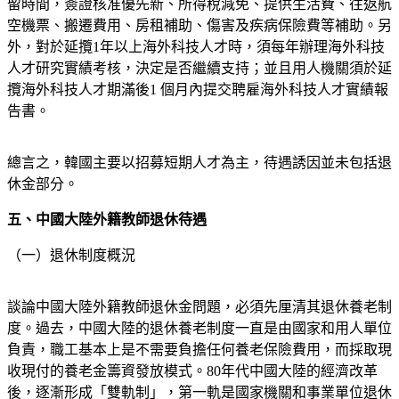
留時間，簽證核准優先新、所得稅減免、提供生活費、往返航
空機票、搬遷費用、房租補助、傷害及疾病保險費等補助。另
外，對於延攬1年以上海外科技人才時，須每年辦理海外科技
人才研究實績考核，決定是否繼續支持；並且用人機關須於延
攬海外科技人才期滿後1 個月內提交聘雇海外科技人才實績報
告書。
總言之，韓國主要以招募短期人才為主，待遇誘因並未包括退
休金部分。
五、中國大陸外籍教師退休待遇
（一）退休制度概況
談論中國大陸外籍教師退休金問題，必須先厘清其退休養老制
度。過去，中國大陸的退休養老制度一直是由國家和用人單位
負責，職工基本上是不需要負擔任何養老保險費用，而採取現
收現付的養老金籌資發放模式。80年代中國大陸的經濟改革
後，逐漸形成「雙軌制」，第一軌是國家機關和事業單位退休