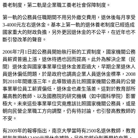
養老制度，第二軌是企業職工養老社會保障制度。
第一軌的公務員任職期間不用另外繳交費用，退休後每月享受
3-4000元左右退休金。基本上第一軌的退休養老制度已經造成
國家重大的財政負擔，另外更因退休金的不公平，在近年也不
斷引發改革的聲音。
2006年7月1日起公務員開始執行新的工資制度，國家機關公務
員薪資普遍上漲，退休待遇也因而提高。此外為解決企業（民
間）退休金與國家事業單位退休金差距過大，早期企業退休人
員退休偏低問題，於是政府也調高企業人員退休金標準，2008
到2010年間連漲三年。此導致過去比照國家機關公務員的公營
事業單位員工薪資偏低，退休金也產生落差。這對於教育部所
屬高教的教師、以及國務院的研究機構（如中國科學院）影響
極大。未來這些事業單位究竟應該比照國家機關公務員，或是
朝向民營企業職工方向調整，仍有待討論，也引發高教教師的
不安。
有2009年的報導指出，南京大學當時有2500名退休教師，教育