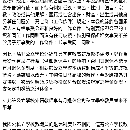
義務）規定，本公約締約各國承擔保證，本公約所宣佈的權利
應予普遍行使，而不得有例如種族、膚色、性別、語言、宗
教、政治或其他見解、國籍或社會出身、財產、出生或其他身
分等任何區分。第七條（工作條件）規定，本公約締約各國承
認人人有權享受公正和良好的工作條件，特別要保證公平的工
資和同值工作同酬而沒有任何歧視，特別是保證婦女享受不差
於男子所享受的工作條件，並享受同工同酬。
因此，除非公立學校外籍教員享有較高薪及較多保障，以作為
無從享有某些權益（例如退休金）的填補，否則其退休不能享
有月退休金制度，相對於公立學校本籍教師構成不平等的歧視
待遇，應該加以改善。在物價日益高漲的時代，至少應該為其
安排以一次給付應領取總額投保符合保險法規定之年金保險，
支領定期發給之退休金。
3. 允許公立學校外籍教師享有月退休金對私立學校教員並未不
平等
我國公私立學校教職員的退休制度並不相同，僅有公立學校教