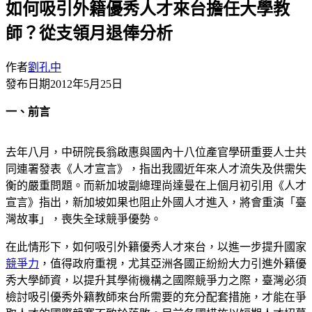
如何吸引外籍優秀人才來台擔任大學教
師？從支領月退俸分析
作者
劉孔中
發布日期
2012年5月25日
一、
前言
去年八月，中研院長翁啟惠與國內十八位產官學研重要人士共
同連署發表《人才宣言》，指出我國近年來人才流失及供需失
衡的嚴重問題。而新加坡副總理尚達曼在上個月初引用《人才
宣言》指出，新加坡如果也阻止外國人才進入，將會重演「臺
灣故事」，喪失全球競爭優勢。
在此情形下，如何吸引外籍優秀人才來台，以進一步提升國家
競爭力
，值得政府重視，尤其亞洲各國正紛紛大力引進外籍優
秀大學師資，以提升其學術機構之國際競爭力之際，臺灣必須
檢討吸引優秀外籍教師來台所需要的充分配套措施，才能在爭