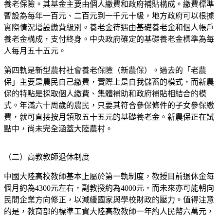
養老保險。其基金主要由個人繳費和政府補貼構成。繳費標準
暫設為每年一百元、二百元到一千元十級，地方政府可以根據
實際情況增設繳費級別。養老金待遇由基礎養老金和個人帳戶
養老金構成，支付終身。中央政府確定的基礎養老金標準為每
人每月五十五元。
第四軌是新型農村社會養老保險（新農保）。過去的「老農
保」主要是農民自己繳費，實際上是自我儲蓄的模式，而新農
保的特點是採取個人繳費、集體補助和政府補貼相結合的模
式。年滿六十周歲的農民，只要其符合參保條件的子女參保繳
費，就可直接按月領取五十五元的基礎養老金。新農保正在試
點中，尚未完全涵蓋大陸農村。
（二）高教教師退休制度
中國大陸高校教師基本上屬於第一軌制度，教授目前退休金每
個月約為4300元左右，副教授約為4000元，而未來亦可能朝向
民間企業方向修正，以減緩國家與學校財政的壓力。值得注意
的是，教育部的標準工資大陸高教教師一年約人民幣六萬元，