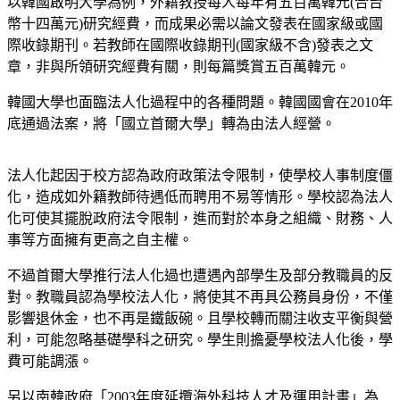
以韓國啟明大學為例，外籍教授每人每年有五百萬韓元(合台
幣十四萬元)研究經費，而成果必需以論文發表在國家級或國
際收錄期刊。若教師在國際收錄期刊(國家級不含)發表之文
章，非與所領研究經費有關，則每篇獎賞五百萬韓元。
韓國大學也面臨法人化過程中的各種問題。韓國國會在2010年
底通過法案，將「國立首爾大學」轉為由法人經營。
法人化起因于校方認為政府政策法令限制，使學校人事制度僵
化，造成如外籍教師待遇低而聘用不易等情形。學校認為法人
化可使其擺脫政府法令限制，進而對於本身之組織、財務、人
事等方面擁有更高之自主權。
不過首爾大學推行法人化過也遭遇內部學生及部分教職員的反
對。教職員認為學校法人化，將使其不再具公務員身份，不僅
影響退休金，也不再是鐵飯碗。且學校轉而關注收支平衡與營
利，可能忽略基礎學科之研究。學生則擔憂學校法人化後，學
費可能調漲。
另以南韓政府「2003年度延攬海外科技人才及運用計畫」為