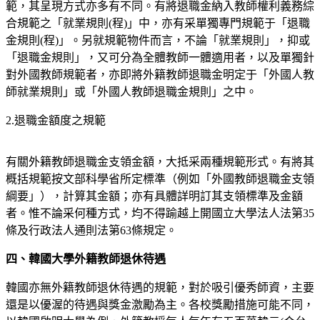
範，其呈現方式亦多有不同。有將退職金納入教師權利義務綜
合規範之「就業規則(程)」中，亦有采單獨專門規範于「退職
金規則(程)」。另就規範物件而言，不論「就業規則」，抑或
「退職金規則」，又可分為全體教師一體適用者，以及單獨針
對外國教師規範者，亦即將外籍教師退職金明定于「外國人教
師就業規則」或「外國人教師退職金規則」之中。
2.退職金額度之規範
有關外籍教師退職金支領金額，大抵采兩種規範形式。有將其
概括規範按文部科學省所定標準（例如「外國教師退職金支領
綱要」），計算其金額；亦有具體詳明訂其支領標準及金額
者。惟不論采何種方式，均不得踰越上開國立大學法人法第35
條及行政法人通則法第63條規定。
四、韓國大學外籍教師退休待遇
韓國亦無外籍教師退休待遇的規範，對於吸引優秀師資，主要
還是以優渥的待遇與獎金激勵為主。各校獎勵措施可能不同，