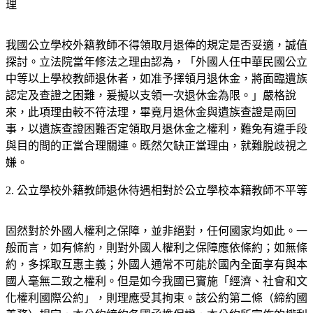
理
我國公立學校外籍教師不得領取月退俸的規定是否妥適，誠值
探討。立法院當年修法之理由認為，「外國人任中華民國公立
中等以上學校教師退休者，如准予擇領月退休金，將面臨遺族
認定及查證之困難，爰擬以支領一次退休金為限。」嚴格說
來，此項理由較不符法理，畢竟月退休金與遺族查證是兩回
事，以遺族查證困難否定領取月退休金之權利，難免有違手段
與目的間的正當合理關連。既然欠缺正當理由，就難脫歧視之
嫌。
2. 公立學校外籍教師退休待遇相對於公立學校本籍教師不平等
固然對於外國人權利之保障，並非絕對，任何國家均如此。一
般而言，如有條約，則對外國人權利之保障應依條約；如無條
約，多採取互惠主義；外國人通常不可能於國內全面享有與本
國人毫無二致之權利。但是如今我國已實施「經濟、社會和文
化權利國際公約」，則理應受其拘束。該公約第二條（締約國