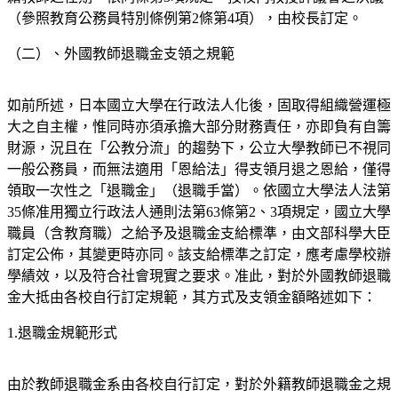
（參照教育公務員特別條例第2條第4項），由校長訂定。
（二）、外國教師退職金支領之規範
如前所述，日本國立大學在行政法人化後，固取得組織營運極
大之自主權，惟同時亦須承擔大部分財務責任，亦即負有自籌
財源，況且在「公教分流」的趨勢下，公立大學教師已不視同
一般公務員，而無法適用「恩給法」得支領月退之恩給，僅得
領取一次性之「退職金」（退職手當）。依國立大學法人法第
35條准用獨立行政法人通則法第63條第2、3項規定，國立大學
職員（含教育職）之給予及退職金支給標準，由文部科學大臣
訂定公佈，其變更時亦同。該支給標準之訂定，應考慮學校辦
學績效，以及符合社會現實之要求。准此，對於外國教師退職
金大抵由各校自行訂定規範，其方式及支領金額略述如下：
1.退職金規範形式
由於教師退職金系由各校自行訂定，對於外籍教師退職金之規