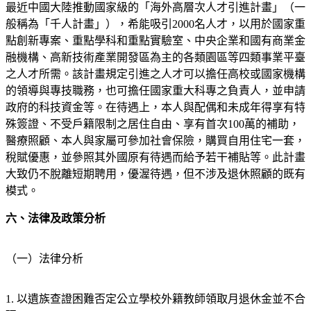
最近中國大陸推動國家級的「海外高層次人才引進計畫」（一
般稱為「千人計畫」），希能吸引2000名人才，以用於國家重
點創新專案、重點學科和重點實驗室、中央企業和國有商業金
融機構、高新技術產業開發區為主的各類園區等四類事業平臺
之人才所需。該計畫規定引進之人才可以擔任高校或國家機構
的領導與專技職務，也可擔任國家重大科專之負責人，並申請
政府的科技資金等。在待遇上，本人與配偶和未成年得享有特
殊簽證、不受戶籍限制之居住自由、享有首次100萬的補助，
醫療照顧、本人與家屬可參加社會保險，購買自用住宅一套，
稅賦優惠，並參照其外國原有待遇而給予若干補貼等。此計畫
大致仍不脫離短期聘用，優渥待遇，但不涉及退休照顧的既有
模式。
六、法律及政策分析
（一）法律分析
1. 以遺族查證困難否定公立學校外籍教師領取月退休金並不合