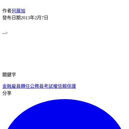
作者
何展旭
發布日期
2013年2月7日
-->
關鍵字
金融雇員轉任公務員
考試權
信賴保護
分享