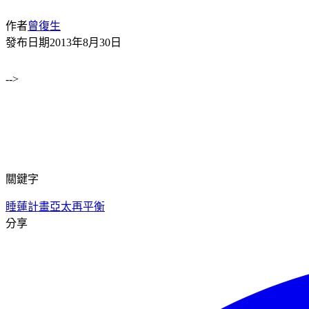
作者
曾復生
發布日期
2013年8月30日
-->
關鍵字
睡蓮計畫
亞太再平衡
分享