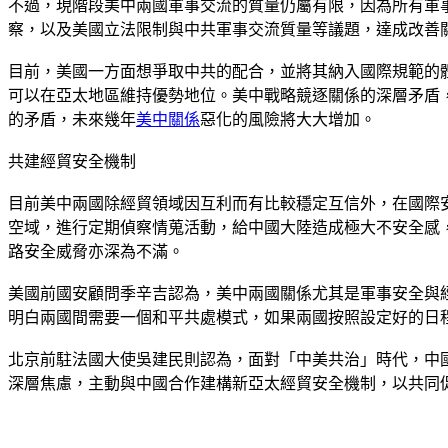
不過，現階段美中兩國軍事交流的質量仍屬有限，因為所有軍
察，以及美國立法限制與中共軍事交流質量等議題，達成改善
目前，美國一方面想爭取中共的配合，並將其納入國際規範的
可以在亞太地區維持優勢地位。美中戰略競逐關係的深層矛盾
的矛盾，未來幾年
美中關係
惡化的風險將大大增加。
共建經貿安全機制
目前美中兩國除經貿領域因互利而有比較穩定互信外，在國際
空域，進行定期偵察情蒐活動，給中國大陸造成極大不安全感
路安全威脅亦深為不滿。
美國前國安顧問季辛吉認為，美中兩國關係尤其是軍事安全與
明白兩國間需要一個和平共處模式，如果兩國按照設定好的日
北京前駐法國大使吳建民則認為，面對「中美共治」時代，中
深層焦慮，主動與中國合作建構新亞太經貿安全機制，以共同