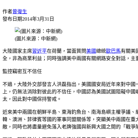
作者
曾復生
發布日期
2014年3月31日
(圖片來源：中新網)
大陸國家主席
習近平
在荷蘭，當面質問
美國
總統
歐巴馬
有關美
全，非為商業利益；同時強調美中兩國有關網路安全對話，主
監控竊密互不信任
不過，大陸外交部發言人洪磊指出，美國國安局近年來對中國
上，仍無法消除對彼此的不信任，中國認為美國試圖阻礙中國
太，因此對中國保持警戒。
近來美中兩國在朝鮮半島、東海釣魚台、南海島嶼主權爭議、
韓、澳洲、菲律賓等國的軍事同盟關係等，突顯美中兩國在重
敵，同時也將盡量避免落入老牌強國與新興大國之間的「戰爭