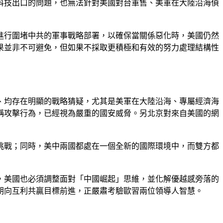
科技出口的問題，也無法針對美國對台軍售、美軍在大陸沿海偵
進行圍堵中共的軍事戰略部署，以確保當關係惡化時，美國仍然
果並非不可避免，但如果不採取更積極和有效的努力處理結構性
、均存在明顯的戰略猜疑，尤其是美軍在大陸沿海、專屬經濟海
稱攻擊行為，已經視為嚴重的國安威脅。另北京對來自美國的網
挑戰；同時，美中兩國都處在一個全新的國際環境中，而雙方都
，美國也必須調整面對「中國崛起」思維，並化解優越感旁落的
朝向互利共贏目標前進，正嚴肅考驗歐習兩位領導人智慧。