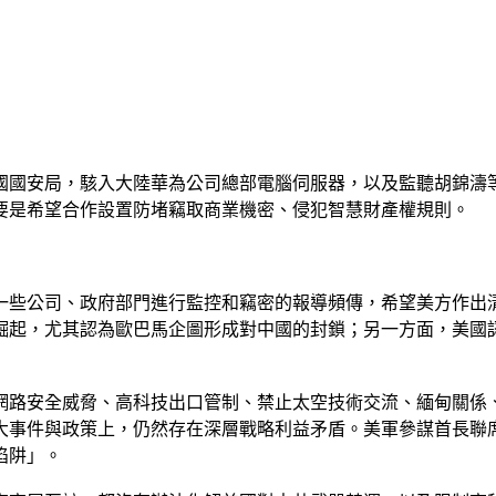
國國安局，駭入大陸華為公司總部電腦伺服器，以及監聽胡錦濤
要是希望合作設置防堵竊取商業機密、侵犯智慧財產權規則。
一些公司、政府部門進行監控和竊密的報導頻傳，希望美方作出
崛起，尤其認為歐巴馬企圖形成對中國的封鎖；另一方面，美國
網路安全威脅、高科技出口管制、禁止太空技術交流、緬甸關係
大事件與政策上，仍然存在深層戰略利益矛盾。美軍參謀首長聯
陷阱」。