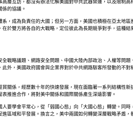
事高層互訪，都沒有辦法化解美國對中共武器禁運，以及限制高
關係的協議。
體系，成為負責任的大國；但另一方面，美國也積極在亞太地區
，在於雙方將各自的大戰略，定位彼此為長期競爭對手，這種結
安全戰略議題、網路安全問題、中國大陸內部政治、人權等問題
，此外，美國政府國會與企業界對於中共網路駭客所發動的不對
經貿關係，經歷數十年的快速發展，現在面臨著一系列結構性新
程表推進合作，將對美中關係和國際關係產生深遠影響。
國人要學會平常心，從「弱國心態」向「大國心態」轉變。同時
促進區域和平發展。換言之，美中兩國如何轉變深層戰略矛盾，