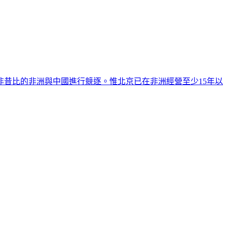
非昔比的非洲與中國進行競逐。惟北京已在非洲經營至少15年以