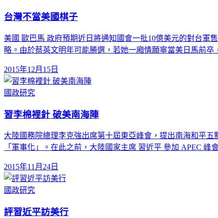
台灣不當美國棋子
美國 歐巴馬 政府預期近日將通知國會一批10億美元的對台軍
略。由於蔡英文明年可能勝選，若她一廂情願寧當美日馬前卒
2015年12月15日
國政研究
習李棉裡針 破美南海陣
大陸國務院總理李克強出席第十屆東亞峰會，提出南海和平五
「軍事化」。在此之前，大陸國家主席 習近平 參加 APEC 峰
2015年11月24日
國政研究
評習近平訪美行