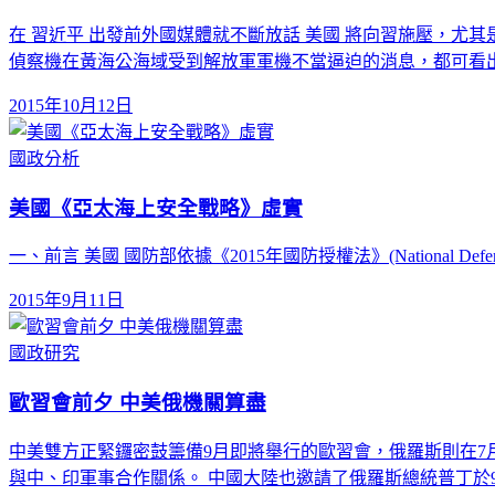
在 習近平 出發前外國媒體就不斷放話 美國 將向習施壓，
偵察機在黃海公海域受到解放軍軍機不當逼迫的消息，都可看
2015年10月12日
國政分析
美國《亞太海上安全戰略》虛實
一、前言 美國 國防部依據《2015年國防授權法》(National Defense Aut
2015年9月11日
國政研究
歐習會前夕 中美俄機關算盡
中美雙方正緊鑼密鼓籌備9月即將舉行的歐習會，俄羅斯則在7
與中、印軍事合作關係。 中國大陸也邀請了俄羅斯總統普丁於