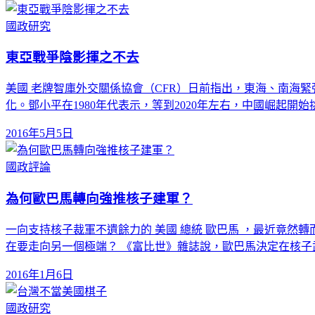
國政研究
東亞戰爭陰影揮之不去
美國 老牌智庫外交關係協會（CFR）日前指出，東海、南海
化。鄧小平在1980年代表示，等到2020年左右，中國崛起開
2016年5月5日
國政評論
為何歐巴馬轉向強推核子建軍？
一向支持核子裁軍不遺餘力的 美國 總統 歐巴馬 ，最近竟
在要走向另一個極端？ 《富比世》雜誌說，歐巴馬決定在核子
2016年1月6日
國政研究