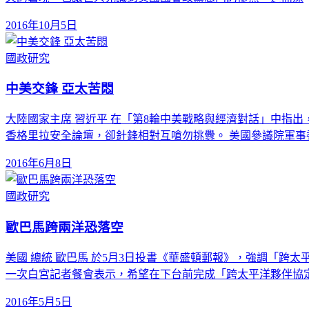
2016年10月5日
國政研究
中美交鋒 亞太苦悶
大陸國家主席 習近平 在「第8輪中美戰略與經濟對話」中指出
香格里拉安全論壇，卻針鋒相對互嗆勿挑釁。 美國參議院軍事
2016年6月8日
國政研究
歐巴馬跨兩洋恐落空
美國 總統 歐巴馬 於5月3日投書《華盛頓郵報》，強調「跨
一次白宮記者餐會表示，希望在下台前完成「跨太平洋夥伴協
2016年5月5日