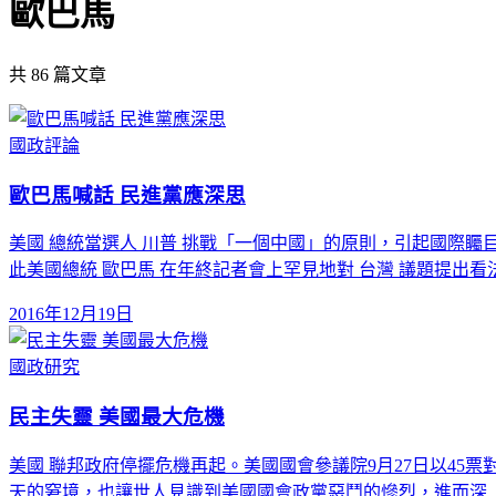
歐巴馬
共
86
篇文章
國政評論
歐巴馬喊話 民進黨應深思
美國 總統當選人 川普 挑戰「一個中國」的原則，引起國際
此美國總統 歐巴馬 在年終記者會上罕見地對 台灣 議題提出看
2016年12月19日
國政研究
民主失靈 美國最大危機
美國 聯邦政府停擺危機再起。美國國會參議院9月27日以45票
天的窘境，也讓世人見識到美國國會政黨惡鬥的慘烈，進而深