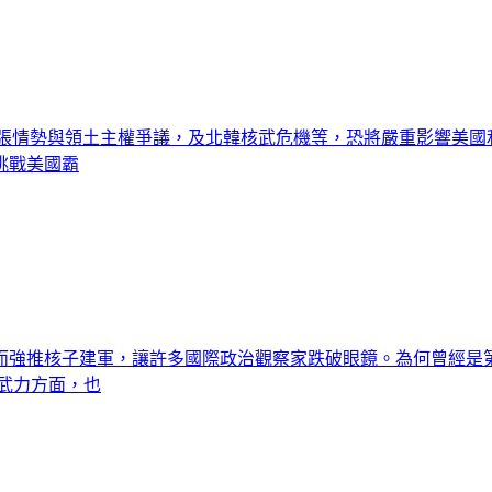
緊張情勢與領土主權爭議，及北韓核武危機等，恐將嚴重影響美
始挑戰美國霸
然轉而強推核子建軍，讓許多國際政治觀察家跌破眼鏡。為何曾經
武力方面，也