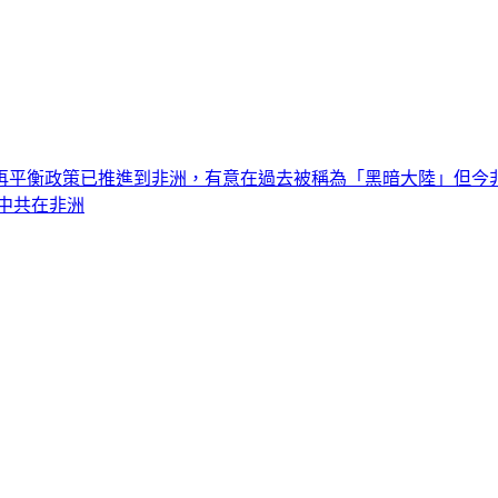
他的再平衡政策已推進到非洲，有意在過去被稱為「黑暗大陸」但今
中共在非洲