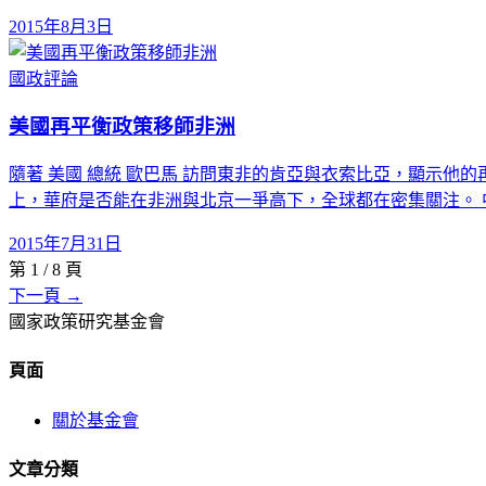
2015年8月3日
國政評論
美國再平衡政策移師非洲
隨著 美國 總統 歐巴馬 訪問東非的肯亞與衣索比亞，顯示
上，華府是否能在非洲與北京一爭高下，全球都在密集關注。 
2015年7月31日
第
1
/
8
頁
下一頁 →
國家政策研究基金會
頁面
關於基金會
文章分類