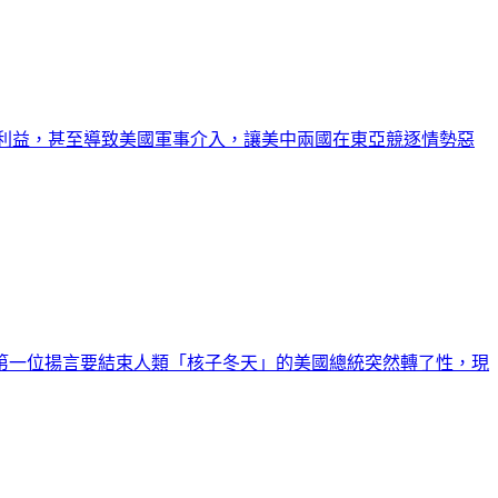
國利益，甚至導致美國軍事介入，讓美中兩國在東亞競逐情勢惡
是第一位揚言要結束人類「核子冬天」的美國總統突然轉了性，現