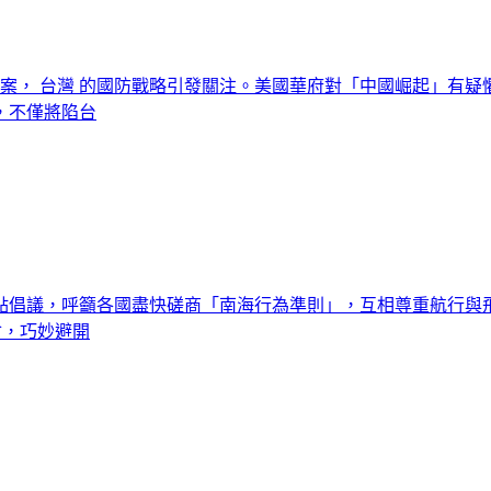
售案， 台灣 的國防戰略引發關注。美國華府對「中國崛起」有疑
，不僅將陷台
點倡議，呼籲各國盡快磋商「南海行為準則」，互相尊重航行與
會，巧妙避開