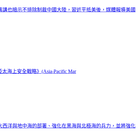
的演講也暗示不排除制裁中國大陸，習近平抵美後，媒體報導美國
《亞太海上安全戰略》(Asia-Pacific Mar
在大西洋與地中海的部署、強化在黑海與北極海的兵力，並將強化