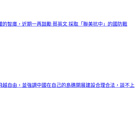
懼的智庫，近期一再鼓勵 蔡英文 採取「聯美抗中」的國防戰
飛越自由，並強調中國在自己的島礁開展建設合理合法，談不上