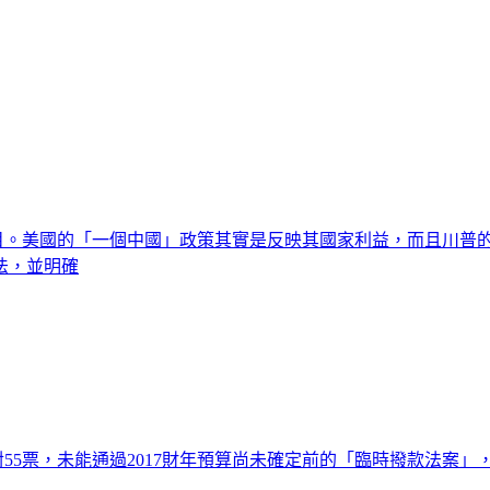
矚目。美國的「一個中國」政策其實是反映其國家利益，而且川普
法，並明確
對55票，未能通過2017財年預算尚未確定前的「臨時撥款法案」，