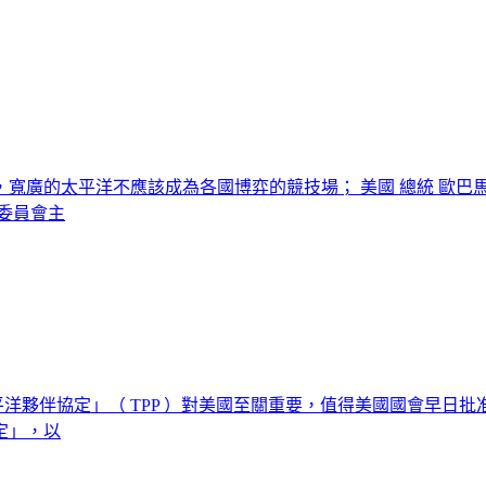
，寬廣的太平洋不應該成為各國博弈的競技場； 美國 總統 歐
委員會主
太平洋夥伴協定」（ TPP ）對美國至關重要，值得美國國會早
定」，以