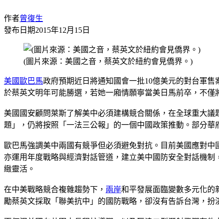
作者
曾復生
發布日期
2015年12月15日
(圖片來源：美國之音，蔡英文於紐約會見僑界。)
美國
歐巴馬
政府預期近日將通知國會一批10億美元的對台軍售
於蔡英文明年可能勝選，若她一廂情願寧當美日馬前卒，不僅
美國國安顧問萊斯了解美中必須建構競合關係，在全球重大議
題」，仍將按照「一法三公報」的一個中國政策推動。部分華
歐巴馬強調美中兩國有競爭但必須避免對抗。目前美國應對中
亦運用年度戰略與經濟對話管道，建立美中國防安全對話機制
緻靈活。
在中美戰略競合複雜趨勢下，
兩岸
和平發展面臨變數多元化的
勵蔡英文採取「聯美抗中」的國防戰略，卻沒有告訴台灣，扮演