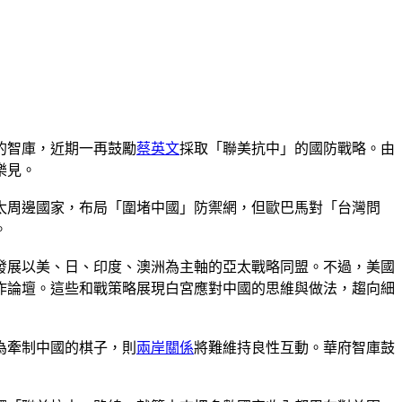
的智庫，近期一再鼓勵
蔡英文
採取「聯美抗中」的國防戰略。由
樂見。
太周邊國家，布局「圍堵中國」防禦網，但歐巴馬對「台灣問
。
發展以美、日、印度、澳洲為主軸的亞太戰略同盟。不過，美國
作論壇。這些和戰策略展現白宮應對中國的思維與做法，趨向細
為牽制中國的棋子，則
兩岸關係
將難維持良性互動。華府智庫鼓