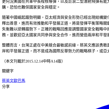
更何況美國在共軍中長程核導彈，以及巨浪二型潛射飛彈有能
購，恐怕也難保國家安全與穩定。
隨著中國崛起趨勢明顯，亞太經濟與安全形勢已經出現結構變
釋出善意，進而有效推動和平發展正道，將是發揮平衡策略關
失衡難以逆轉趨勢下，正確的戰略回應是調整國家安全戰略中
務，並歡迎亞太國家共同參與安全合作，進而營造兩岸和平發
整體而言，台灣正處在中美競合最敏感前緣，蔡英文應該勇敢
岸和平發展正道，而不是成為國際反華勢力的戰略棋子，或亞
（本文刊載於2015.12.14中時A14版）
關鍵字
蔡英文
歐巴馬
分享