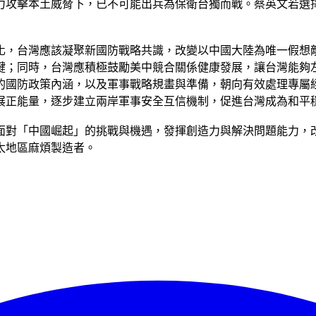
力攻擊本土威脅下，已不可能出兵為保衛台獨而戰。蔡英文若選
化，台灣應該凝聚新國防戰略共識，改變以中國大陸為唯一假想
鍵；同時，台灣應積極鼓勵美中競合關係健康發展，讓台灣能夠
的國防政策內涵，以及軍事戰略規畫與準備，朝向有效處理專屬經
展正能量，逐步建立兩岸軍事安全互信機制，促進台灣成為和平
面對「中國崛起」的挑戰與機遇，發揮創造力與解決問題能力，
太地區麻煩製造者。