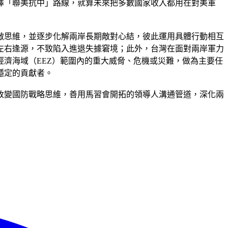
擇「聯美抗中」路線，就算未來把多數國家收入都用在對美軍
敵思維，並逐步化解兩岸長期敵對心結，彼此運用具體行動相互
左右逢源，不致陷入進退失據窘境；此外，台灣在面對兩岸軍力
濟海域（EEZ）範圍內的重大威脅、危機或災難，做為主要任
穩定的貢獻者。
改變國防戰略思維，善用馬習會開拓的領導人溝通管道，深化兩