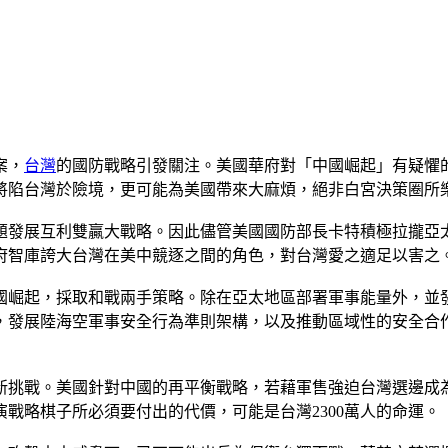
案，
台灣
的國防戰略引發關注。美國華府對「中國崛起」有疑懼
將陷台灣於險境，更可能為美國帶來大麻煩，絕非白宮決策圈所
題發展互利雙贏大戰略。因此儘管美國國防部長卡特積極拉攏亞
府智庫誇大台灣在美中競逐之間的角色，對台灣愛之適足以害之
國崛起，採取和戰兩手策略。除在亞太地區部署軍事能量外，並
，發展陸海空軍事安全行為準則架構，以及推動區域性的安全合
新挑戰。美國針對中國的再平衡戰略，若藉軍售強迫台灣選邊成
戰略棋子所必須要付出的代價，可能是台灣2300萬人的命運。