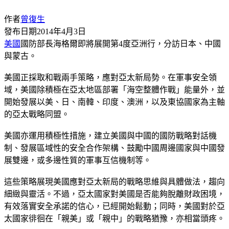
作者
曾復生
發布日期
2014年4月3日
美國
國防部長海格爾即將展開第4度亞洲行，分訪日本、中國
與蒙古。
美國正採取和戰兩手策略，應對亞太新局勢。在軍事安全領
域，美國除積極在亞太地區部署「海空整體作戰」能量外，並
開始發展以美、日、南韓、印度、澳洲，以及東協國家為主軸
的亞太戰略同盟。
美國亦運用積極性措施，建立美國與中國的國防戰略對話機
制、發展區域性的安全合作架構、鼓勵中國周邊國家與中國發
展雙邊，或多邊性質的軍事互信機制等。
這些策略展現美國應對亞太新局的戰略思維與具體做法，趨向
細緻與靈活。不過，亞太國家對美國是否能夠脫離財政困境，
有效落實安全承諾的信心，已經開始鬆動；同時，美國對於亞
太國家徘徊在「親美」或「親中」的戰略猶豫，亦相當頭疼。