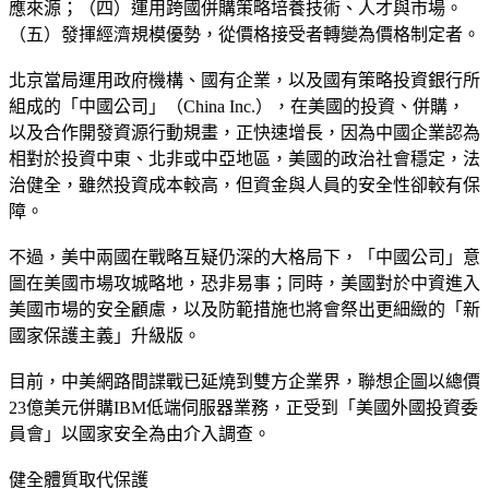
應來源；（四）運用跨國併購策略培養技術、人才與市場。
（五）發揮經濟規模優勢，從價格接受者轉變為價格制定者。
北京當局運用政府機構、國有企業，以及國有策略投資銀行所
組成的「中國公司」（China Inc.），在美國的投資、併購，
以及合作開發資源行動規畫，正快速增長，因為中國企業認為
相對於投資中東、北非或中亞地區，美國的政治社會穩定，法
治健全，雖然投資成本較高，但資金與人員的安全性卻較有保
障。
不過，美中兩國在戰略互疑仍深的大格局下，「中國公司」意
圖在美國市場攻城略地，恐非易事；同時，美國對於中資進入
美國市場的安全顧慮，以及防範措施也將會祭出更細緻的「新
國家保護主義」升級版。
目前，中美網路間諜戰已延燒到雙方企業界，聯想企圖以總價
23億美元併購IBM低端伺服器業務，正受到「美國外國投資委
員會」以國家安全為由介入調查。
健全體質取代保護