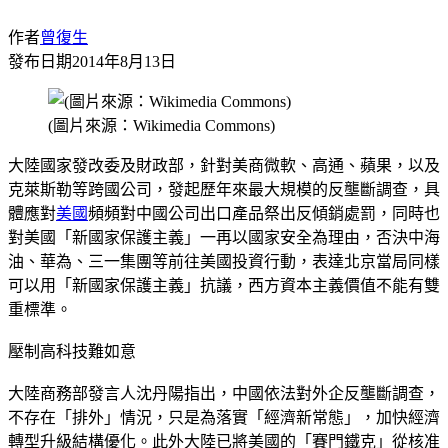
作者
曾復生
發布日期
2014年8月13日
(圖片來源：Wikimedia Commons)
大陸國家發改委及財政部，針對美商微軟、高通、蘋果，以及
克萊斯勒等跨國公司，發起歷年來最大規模的反壟斷調查，具
體應對
美國
頻頻對中國公司出口產品祭出反傾銷處罰，同時也
對美國「新國家保護主義」一再以國家安全為理由，否決中海
油、華為、三一集團等前往美國投資行動，表達北京當局同樣
可以用「新國家保護主義」抗議，西方資本主義價值不能有雙
重標準。
壓制高科技難如意
大陸商務部發言人沈丹陽指出，中國依法對外企反壟斷調查，
不存在「排外」情況，只是為落實「經濟新常態」，加快經濟
轉型升級結構優化。此外大陸已將美國的「賽門鐵克」從核准