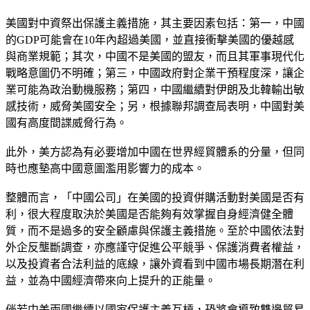
美國對中資祭出保護主義措施，其主要因素包括：第一，中國
的GDP可能會在10年內超過美國，並直接衝擊美國的優越感
與商業規範；其次，中國不是美國的盟友，而且其軍事現代化
戰略意圖仍不明確；第三，中國政府對企業干預程度深，讓企
業可能為政治動機服務；第四，中國繼續對伊朗及北韓輸出敏
感技術，威脅美國安全；另，根據聯邦調查局表明，中國對美
國有高度間諜威脅行為。
此外，美方認為有必要增加中國在世界經貿體系的分量，但同
時也應墊高中國意圖濫用影響力的成本。
整體而言，「中國公司」在美國的投資併購活動對美國是否有
利，很大程度取決於美國是否能夠有效掌握自身經濟健全體
質，而不是過多的安全顧慮與保護主義措施。至於中國依法對
外企反壟斷調查，亦應謹守促進公平競爭、保護消費者權益，
以及投資者合法利益的底線，讓外資看到中國市場長期潛在利
益，並為中國經濟帶來向上提升的正能量。
倘若中美兩國繼續以國家保護主義互槓，恐將會導致雙邊貿易