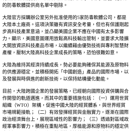
的防毒軟體提供商名單中剔除。
大陸官方採購辦公室另外批准使用的5家防毒軟體公司，都是
大陸本土廠商。這項決策雖有資訊安全考量，但也有保護剛起
步高科技產業意涵，並凸顯美國企業不應在中國有太多影響
力。顯示，美國意圖運用放鬆高科技輸出管制，並要求大陸擴
大開放資訊科技產品市場，以繼續藉由優勢技術與專利智慧財
產權，壓制大陸高科技企業成長的策略，恐怕很難如意。
大陸為維持其經濟持續成長，勢必要能夠確保其能源及原物料
的供應源穩定，並積極開拓「中國創造」產品的國際市場，以
及發展與時俱進的創新技術，以保持結構優化動能。
目前，大陸跨國企業的發展策略，已經朝向國際投資併購與合
作開發的軌道邁進，而其中的重要措施包括：（一）運用世貿
組織（WTO）架構，促進中國大陸的經貿體系，與世界經貿
市場規範接軌；（二）有效發揮經貿與金融實力，逐漸在國際
政治經濟舞台上，展現區域性的影響力；（三）透過對區域政
經軍事影響力，積極在重點地區，厚植能源和原物料的穩定供