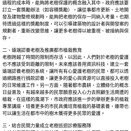
過程的成本時，能夠將老樹保護的概念融入其中，政府應該要
訂立一套獎勵辦法（如容積獎勵），讓從事都市更新、土地開
發及建物整修規劃時，能夠把老樹的保存一同納入考量。也期
待透過這樣的獎勵制度，可以引導建築物的設計者與開發案的
規劃者，重新改變思維，讓更多老樹得以被重視、被接納與保
存。
二、遠端認養老樹及推廣都市植栽教育
老樹跨越了時間的限制而存活，以因此，人們對於老樹的愛護
也不應該受到距離的限制。未來應該善用資訊科技，建立一套
遠端認養老樹的系統，讓所有有心愛護老樹的民眾，都可以透
過網路進行捐款認養，讓更多的愛心與資源可以直接投入老樹
的日常維護工作。另一方面，隨著都市農耕、立體綠化的概念
日益普及，有越來越多的民眾願意投入心力去照顧生活周遭的
植栽，在這樣的風潮下，市政府應該進一步的舉辦更多的植栽
專業講座，培養更多的市民具備培育植栽的基礎素養，連帶也
可以讓生活在都市中的樹木獲得更多民眾的愛護。
三、結合民間力量成立老樹巡迴診療服務隊