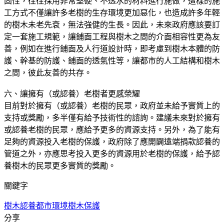
固性，往往採用非常堅硬、不透水的材料進行施做，這樣的施
工方式不僅讓許多老樹的生存環境更加惡化，也造成許多年輕
的樹木未老先衰，無法強健的生長。因此，未來政府應該要訂
定一套施工規範，讓鋪面工程與樹木之間的介面相容性更為友
善，例如在進行鋪面及人行道設計時，即考慮到樹木本體的防
護、幹基的防護、鋪面的透氣性等，讓都市的人工結構和樹木
之間，彼此友善的共存。
六、讓擁有（或認養）老樹者更感榮耀
目前對於擁有（或認養）老樹的民眾，政府並未給予實質上的
支持或獎勵，多半僅有給予技術性的諮詢。建議未來對於擁有
或認養老樹的民眾，應給予更多的資源支持。另外，為了能有
足夠的資源投入老樹的保護，政府除了應開闢遠端捐款認養的
管道之外，亦應思考投入更多的資源用於老樹的保護，給予認
養樹木的民眾更多實質的獎勵。
關鍵字
樹木認養
都市環境
樹木保護
分享