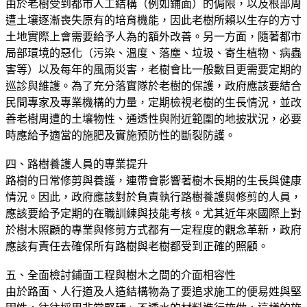
由於老樹受到都市人工結構（例如鋪面）的侷限，以及根部周
遭土壤逐漸喪失原有的培育機能，因此老樹所賴以生存的方寸
土地實際上會需要給予人為的額外改善。另一方面，隨著都市
局部環境的惡化（污染、溫度、落塵、垃圾、寄生植物、病蟲
害等）以及每年的風雨災害，老樹會比一般數目更需要定期的
巡診與維護。為了充分落實隊於老樹的保護，政府應該要結合
民間專家及專業機構的力量，定期檢視老樹的生長情況，並改
善老樹周遭的土壤物性、通透性與附近範圍的地披狀況，必要
時應給予適當的施肥及實施預防性的斷裂防護。
四、路樹養護人員的專業提升
路樹的日常修剪與養護，連帶會影響著樹木長期的生長與健康
情況。因此，政府應該對於負責執行路樹養護與修剪的人員，
應該要給予定期的在職訓練與技能考核。尤其近年來國際上對
於樹木照顧的專業與修剪方式都有一定程度的觀念革新，政府
應該有責任去確保所有路樹與老樹都受到正確的照顧。
五、全面檢討鋪面工程與樹木之間的介面相容性
由於路面、人行道及人造結構物為了要追求施工的便易姓與堅