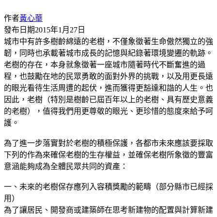
作者
黃心華
發布日期
2015年1月27日
城市中有許多樹齡綿遠的老樹，不僅象徵著生命傲然獨立的強
韌，同時也承載著城市成長的記憶與紀錄著環境變遷的軌跡。
老樹的存在，本身就象徵著一座城市隨著時代不斷奮進的過
程，也鼓勵在地的民眾勇敢的面對外界的挑戰，以及用更長遠
的眼光看待生活周遭的起伏，進而獲得更豁達和諧的人生。也
因此，老樹（特別是樹齡已屆百年以上的老樹、具有歷史意義
的老樹），值得我們用更尊敬的眼光、更珍惜的態度來給予呵
護。
為了進一步落實對於老樹的積極保護，各都市未來應該要採取
下列的作為來確保老樹的生存權益，並確保老樹所象徵的豐富
意涵能夠成為全體民眾共同的資產：
一、未來的老樹保存應列入容積獎勵的範疇（部分縣市已經採
用）
為了讓居民、開發商或建築師在思考新建物的配置與計算新建