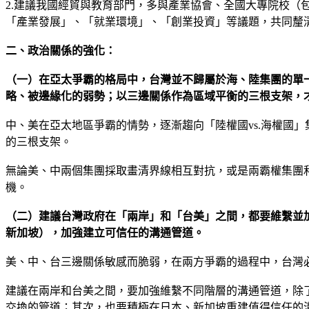
2.建議我國經貿與教育部門，多與產業協會、全國大專院校
「產業發展」、「就業環境」、「創業投資」等議題，共同釐
二、政治關係的強化：
（一）在亞太爭霸的格局中，台灣並不歸屬於海、陸集團的單
略、被邊緣化的弱勢；以三邊關係作為區域平衡的三根支架，
中、美在亞太地區爭霸的情勢，逐漸趨向「陸權國vs.海權國
的三根支架。
無論美、中兩個集團採取畫清界線相互對抗，或是兩霸權集團
機。
（二）建議台灣政府在「兩岸」和「台美」之間，都要維繫並
新加坡），加強建立可信任的溝通管道。
美、中、台三邊關係敏感而脆弱，在兩方爭霸的過程中，台灣
建議在兩岸和台美之間，要加強維繫不同階層的溝通管道，除
交換的管道；其次，也要積極在日本、新加坡重建值得信任的