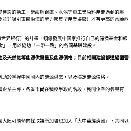
礎建設的動工，能緩解鋼鐵、水泥等重工業原料產能過剩的壓
要並非吸引東南沿海的勞力密集型產業遷廠）才有更高的意願西
和世界銀行）的計畫，領導發展中國家推行自己的儲備基金和銀
絲路基金」，用於協助「一帶一路」的各國基礎建設。
油及天然氣等能源供需量及能源價格；目前相關建設都透過國營
有助於掌握中國國內的能源供需，以及穩定能源價格。
營企業主導，各省市尚在積極爭取的階段，民間企業的參與有
國大陸可能傾向採取讓新加坡也加入「大中華經濟圈」，共同以