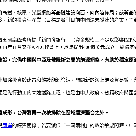
將高鐵、核電、光纖網絡等基礎建設向西、向內陸佈局；該等基
後，新的投資型產業（目標是吸引目前中國還未發達的產業，主
磚五國高峰會所提「新開發銀行」（資金規模上不足以影響IMF
2014年11月又在APEC峰會上，承諾提出400億美元成立「
建設，完備中國與中亞及俄羅斯之間的能源網絡，有助於穩定原
陸加強投資於建置和維護能源管線，開闢新的海上能源貿易線，
便是先行動工的高速鐵路工程，也是由中央政府、省籍政府與國
路成形，台灣將再一次被排除在區域經濟整合之外。
構
兩岸
的經貿關係；若要減低「一國兩制」的政治敏感問題，中