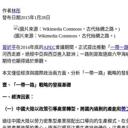
作者
林彤
發布日期
2015年1月28日
(圖片來源：Wikimedia Commons，古代絲綢之路。)
習近平
在2014年底的
APEC
會議期間，正式提出推動「
一帶一
河西走廊，途經中亞與西亞進入歐洲；一路則是取道麻六甲海
期待也顯得過於樂觀。
本文僅從經濟與國際政治兩方面，分析「一帶一路」戰略的發
壹、「一帶一路」戰略的發展基礎
一、經濟因素：
（一）中國大陸以政策引導產業轉型，將國內過剩的產能和
勞
過往中國大陸以勞力密集型產業搭配出口導向的生產模式，在
此將產業政策的重心，逐漸引導至注重生產技術優化、注重產