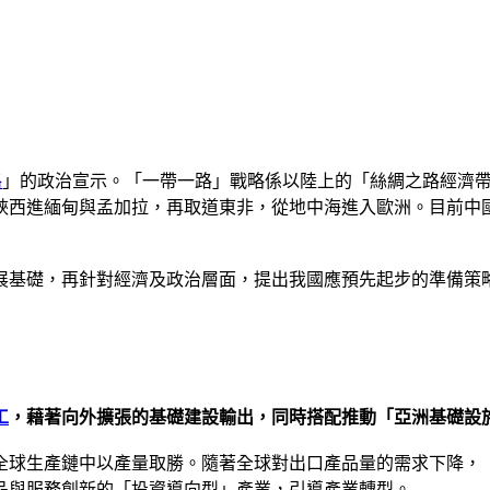
路
」的政治宣示。「一帶一路」戰略係以陸上的「絲綢之路經濟
峽西進緬甸與孟加拉，再取道東非，從地中海進入歐洲。目前中
展基礎，再針對經濟及政治層面，提出我國應預先起步的準備策
工
，藉著向外擴張的基礎建設輸出，同時搭配推動「亞洲基礎設
全球生產鏈中以產量取勝。隨著全球對出口產品量的需求下降，
品與服務創新的「投資導向型」產業，引導產業轉型。