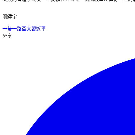
關鍵字
一帶一路
亞太
習近平
分享