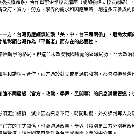
（包括技職體系）合作舉辦企業校友講座（或加強建立校友網絡）
清政府、資方、勞方、學界的需求和因應策略，創造多元參與的
一一方。台灣仍應謹慎維繫「美、中、台三邊關係」，避免太傾
才能彰顯台灣作為「平衡者」而存在的必要性。
」集團競爭的格局。但這並未改變我國所處的區域局勢，亞太政
和平和諧相互合作，兩方過於對立或是過於和諧，都會減損台灣
加強不同層級（官方、政黨、學界、民間等）的訊息溝通管道；
必須更加謹慎，減少因為訊息不足、時間耽擱、外交誤判等人為
了官方的正式關係，也要透過政黨、學界（特別是三方分別有政
溝通管道，該等國家可能作為台美或兩岸之間的中介者。