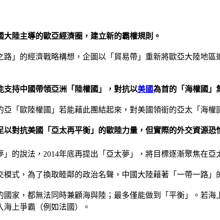
國大陸主導的歐亞經濟圈，建立新的霸權規則。
之路」的經濟戰略構想，企圖以「貿易帶」重新將歐亞大陸地區
能支持中國帶領亞洲「陸權國」，對抗以
美國
為首的「海權國」
的亞「歐陸權國」若能藉此團結起來，對美國領銜的亞太「海權
足以對抗美國「亞太再平衡」的歐陸力量，但實際的外交資源恐
洲夢」的說法，2014年底再提出「亞太夢」，將目標逐漸聚焦在亞
交模式，為了換取睦鄰的政治名聲，中國大陸藉著「一帶一路」
的國家，都無法同時兼顧海與陸；最多僅能做到「平衡」。若海
入海上爭霸（例如法國）。