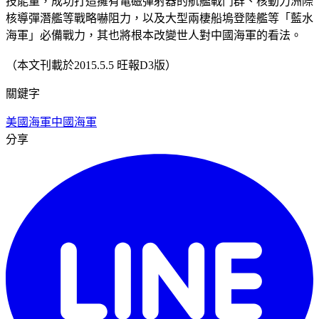
技能量，成功打造擁有電磁彈射器的航艦戰鬥群、核動力洲際
核導彈潛艦等戰略嚇阻力，以及大型兩棲船塢登陸艦等「藍水
海軍」必備戰力，其也將根本改變世人對中國海軍的看法。
（本文刊載於2015.5.5 旺報D3版）
關鍵字
美國海軍
中國海軍
分享