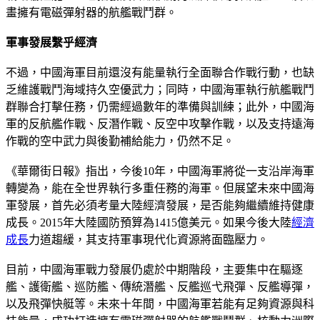
畫擁有電磁彈射器的航艦戰鬥群。
軍事發展繫乎經濟
不過，中國海軍目前還沒有能量執行全面聯合作戰行動，也缺
乏維護戰鬥海域持久空優武力；同時，中國海軍執行航艦戰鬥
群聯合打擊任務，仍需經過數年的準備與訓練；此外，中國海
軍的反航艦作戰、反潛作戰、反空中攻擊作戰，以及支持遠海
作戰的空中武力與後勤補給能力，仍然不足。
《華爾街日報》指出，今後10年，中國海軍將從一支沿岸海軍
轉變為，能在全世界執行多重任務的海軍。但展望未來中國海
軍發展，首先必須考量大陸經濟發展，是否能夠繼續維持健康
成長。2015年大陸國防預算為1415億美元。如果今後大陸
經濟
成長
力道趨緩，其支持軍事現代化資源將面臨壓力。
目前，中國海軍戰力發展仍處於中期階段，主要集中在驅逐
艦、護衛艦、巡防艦、傳統潛艦、反艦巡弋飛彈、反艦導彈，
以及飛彈快艇等。未來十年間，中國海軍若能有足夠資源與科