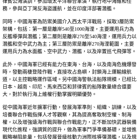
律賓公海演訓，參加環太平洋聯合軍演，執行地中海維和任
務，參與亞丁灣反海盜護航，並在印度洋部署潛艦。
同時，中國海軍為防禦美國介入西太平洋戰局，採取3層防禦
架構，包括：第一層是離岸540至1000海浬，主要運用兵力為
反艦導彈與潛艦；第二層則是離岸270至540海浬，運用兵力以
潛艦和空中武力為主；第三層防禦是離岸270海浬範圍，主要
運用兵力為水面艦、空中武力、潛艦，以及岸置巡弋飛彈等。
此外，中國海軍已經有能力在東海、台海，以及南海危機爆發
時，發動兩棲登陸作戰，直接攻占島嶼，封鎖海上運輸線航
道，以主控戰略運作區域。另中國海警執法船隊規模，已經比
日本、越南、印尼、馬來西亞和菲律賓的船隊數量總合還要
大，對於執行海上維權行動掌握明顯優勢。
從中國海軍近年擴軍行動，發展海軍準則、組織、訓練，以及
培養聯合作戰指揮人才等觀察，其為提高奪取制空權、制海
權，以及增強遠海作戰與聯合作戰能力，正不斷加快武器裝備
現代化進程，強調質的提升，做為軍事鬥爭準備基礎，並增進
戰略嚇阻能量，包括發展晉級核動力洲際核導彈潛艦，以及規