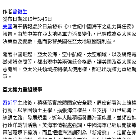
作者
曾復生
發布日期
2015年5月5日
美國
海軍情報處於日前發布《21世紀中國海軍之能力與任務》
報告。由於中美在亞太地區軍力消長變化，已經成為亞太國家
決策重要變數，進而影響美國在亞太地區關鍵利益。
隨著中國崛起，亞太公海、空中航線、太空領域，以及網路電
磁頻譜空間等，都出現中美兩強競合格局，讓美國及亞太國家
意識到，亞太公共領域控制權與使用權，都已出現權力重組競
爭。
亞太權力重組競爭
習近平
主政後，積極落實總體國家安全觀，周密部署海上維權
行動，以鞏固領土主權，擴張海洋權益，並支撐「21世紀海上
絲綢之路」發展規畫。近年大陸積極發展海軍能量，並頻密進
行遠洋戰訓活動。美海軍情報處強調，中國海軍已經展開複雜
電磁環境下操演，而且把遠海演訓列為「新常態」，定期在菲