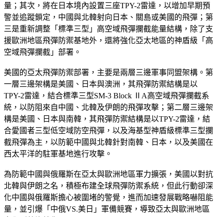
量；其次，將在日本境內設置三座TPY-2雷達，以增加早期預
警並追蹤鎖定，中國與北韓射向日本、關島或美國的飛彈；第
三是重新調整「標準三型」高空域飛彈攔截能量結構，除了支
援歐洲地區飛彈防禦基地外，還將強化亞太地區的神盾級「高
空域飛彈攔截」部署。
美國的亞太飛彈防禦部署，主要是兩層三邊軍事同盟架構。第
一層三邊架構是美國、日本與澳洲，其飛彈防禦結構是以
TPY-2雷達，結合標準三型SM-3 Block ⅡA高空域飛彈攔截系
統，以防阻來自中國、北韓及伊朗的飛彈攻擊；第二層三邊架
構是美國、日本與南韓，其飛彈防禦結構是以TPY-2雷達，結
合愛國者三型低空域防空飛彈，以及海基型神盾級標準三型攔
截飛彈為主，以防範中國與北韓針對南韓、日本，以及美國在
西太平洋的駐軍基地進行攻擊。
為防範中國與俄羅斯在亞太與歐洲地區軍力擴張，美國以對抗
北韓與伊朗之名，積極布建全球飛彈防禦系統，但此行動卻深
化中國與俄羅斯擔心被圍堵的警覺，進而加速發展戰略嚇阻能
量，並引爆「中俄VS.美日」軍備競賽，導致亞太與歐洲地區