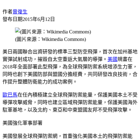
作者
曾復生
發布日期
2015年6月12日
(圖片來源：Wikimedia Commons)
美日兩國聯合出資研發的標準三型防空飛彈，首次在加州基地
實彈試射成功，摧毀自太空重返大氣層的導彈。
美國
規畫在
2018年全面部署此型飛彈，為全球飛彈防禦系統增添生力軍，
同時也創下美國防部與盟國分擔經費，共同研發改良技術，合
作提升整體防衛能力的成功案例。
歐巴馬
在任內積極建立全球飛彈防禦能量，保護美國本土不受
導彈攻擊威脅，同時也建立區域飛彈防禦能量，保護美國海外
駐軍基地，以及北約、東亞和中東盟國友邦不受飛彈攻擊。
美國強化軍事部署
美國發展全球飛彈防禦網，首重強化美國本土的飛彈防禦能