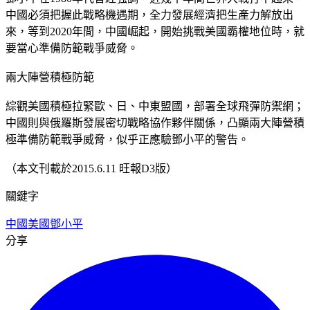
中國必須把握此戰略機遇期，全力發展經濟把生產力解放出
來，等到2020年間，中國崛起，開始挑戰美國霸權地位時，就
要當心準備防範戰爭威脅。
兩大陣營積極防範
綜觀美國積極拉緊歐、日、中東盟國，部署全球飛彈防禦網；
中國則與俄羅斯發展密切戰略協作夥伴關係，凸顯兩大陣營積
極準備防範戰爭威脅，似乎正應驗鄧小平的警告。
（本文刊載於2015.6.11 旺報D3版）
關鍵字
中國
美國
鄧小平
分享