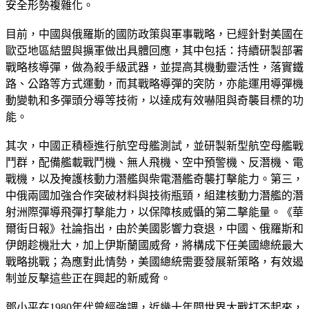
安全形勢複雜化。
目前，中國與俄羅斯的國防政策與軍事戰略，已經針對美國在
歐亞地區結盟與擴軍做出具體回應，其中包括：持續研製部署
戰略核導彈，做為殺手級武器，並提高其機動靈活性，落實鐵
路、公路等方式運動，而其戰略導彈的突防，亦能運用導彈機
動變軌和多彈頭分導等技術，以達成有效嚇阻與奇襲目標的功
能。
其次，中國正積極進行航空母艦測試，並研製新型航空母艦戰
鬥群，配備艦載戰鬥機、無人飛機、空中預警機、反潛機、電
戰機，以及掩護核動力潛艦與柴電潛艦奇襲打擊能力。第三，
中俄兩國加強合作突破材料與技術瓶頸，組建核動力潛艦的潛
射洲際彈導飛彈打擊能力，以保障核威懾的第二擊能量。《華
爾街日報》社論指出，由於美國影響力衰退，中國、俄羅斯和
伊朗趁機壯大，加上伊斯蘭國威脅，將構成下任美國總統最大
戰略挑戰；為應對此情勢，美國總統需要發展新策略，有效遏
制並反擊這些正在興起的新威脅。
鄧小平在1980年代曾經強調，近幾十年間世界大戰打不起來，