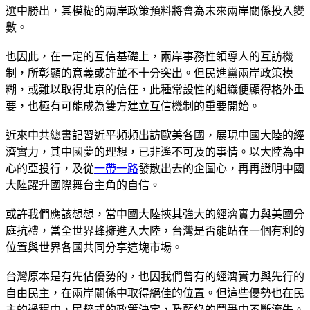
選中勝出，其模糊的兩岸政策預料將會為未來兩岸關係投入變
數。
也因此，在一定的互信基礎上，兩岸事務性領導人的互訪機
制，所彰顯的意義或許並不十分突出。但民進黨兩岸政策模
糊，或難以取得北京的信任，此種常設性的組織便顯得格外重
要，也極有可能成為雙方建立互信機制的重要開始。
近來中共總書記習近平頻頻出訪歐美各國，展現中國大陸的經
濟實力，其中國夢的理想，已非遙不可及的事情。以大陸為中
心的亞投行，及從
一帶一路
發散出去的企圖心，再再證明中國
大陸躍升國際舞台主角的自信。
或許我們應該想想，當中國大陸挾其強大的經濟實力與美國分
庭抗禮，當全世界蜂擁進入大陸，台灣是否能站在一個有利的
位置與世界各國共同分享這塊市場。
台灣原本是有先佔優勢的，也因我們曾有的經濟實力與先行的
自由民主，在兩岸關係中取得絕佳的位置。但這些優勢也在民
主的過程中，民粹式的政策決定，及藍綠的鬥爭中不斷流失。