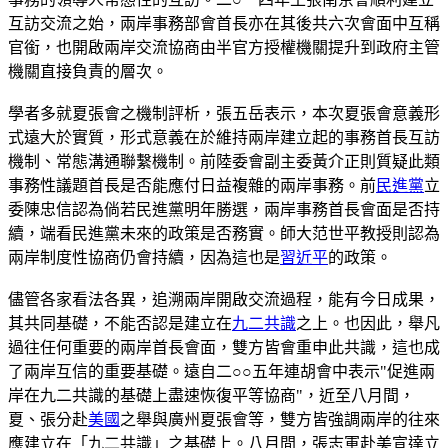
互訪交流之始，兩岸事務部會首長亦在其後共六次會面中互稱
官銜，也開啟兩岸交流協商由半官方授權機關提升到政府主管
機關直接負責的層次。
學者多就夏張會之機制評析，張五岳表示，本次夏張會意義形
式遠大於實質，形式意義在於維持兩岸建立起的事務首長互訪
機制、常態溝通聯繫機制。前陸委會副主委黃介正則質疑此類
事務性議題首長是否能應付日益複雜的兩岸事務。前
民進黨
立
委陳忠信認為倘若民進黨明年勝選，兩岸事務首長會面是否持
續，端看民進黨未來的政策是否務實。師大范世平教授則認為
兩岸制度性協商仍會持續，因為這也是
習近平
的政策。
儘管各家看法各異，追溯兩岸開啟交流過程，能有今日成果，
其共同基礎，不能否認是建立在
九二共識
之上。也因此，舉凡
過往任何重要的兩岸首長會面，雙方皆會重申此共識，這也成
了兩岸互信的重要基礎。遠自二○○五年連胡會中表示"促進兩
岸在九二共識的基礎上盡速恢復平等協商"，近至八月間，
夏、張分赴
美國
之舉與廣州夏張會等，雙方皆強調兩岸的往來
應建立在「九二共識」之基礎上。八月間，張志軍赴美宣達立