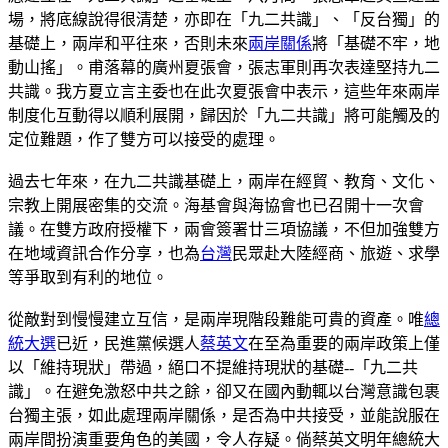
場，將底線說得很清楚，亦即在「九二共識」、「反台獨」的
基礎上，兩岸和平往來，否則未來
兩岸關係
將「基礎不牢，地
動山搖」。甫落幕的廣州夏張會，張志軍則再次表達堅持九二
共識。我方夏立言主委也在此次夏張會中表示，這些年來兩岸
制度化互動得以順利展開，歸因於「九二共識」將可能觸及的
定位難題，作了雙方可以接受的處理。
過去七年來，在九二共識基礎上，兩岸在經貿、教育、文化、
宗教上開展密集的交流。海基會與海協會也已召開十一次會
議。在雙方政府授權下，兩會簽署廿三項協議，不但加強雙方
在地域資訊合作分享，也為
台灣
民眾赴大陸經商、旅遊、求學
等爭取到有利的地位。
從敵對到慢慢建立互信，是兩岸現階段難能可貴的資產。唯
總
統大選
已近，民進黨候選人
蔡英文
在至為重要的兩岸政策上僅
以「維持現狀」帶過，絕口不提維持現狀的基礎--「九二共
識」。在避免激怒中共之餘，卻又在國內動輒以台灣意識包裹
台獨主張，如此處理兩岸關係，是否為中共接受，並能說服在
兩岸間扮演重要角色的美國，令人存疑。倘蔡英文明年總統大