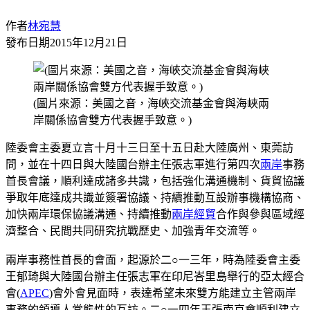
作者
林宛慧
發布日期
2015年12月21日
(圖片來源：美國之音，海峽交流基金會與海峽兩
岸關係協會雙方代表握手致意。)
陸委會主委夏立言十月十三日至十五日赴大陸廣州、東莞訪
問，並在十四日與大陸國台辦主任張志軍進行第四次
兩岸
事務
首長會議，順利達成諸多共識，包括強化溝通機制、貨貿協議
爭取年底達成共識並簽署協議、持續推動互設辦事機構協商、
加快兩岸環保協議溝通、持續推動
兩岸經貿
合作與參與區域經
濟整合、民間共同研究抗戰歷史、加強青年交流等。
兩岸事務性首長的會面，起源於二○一三年，時為陸委會主委
王郁琦與大陸國台辦主任張志軍在印尼峇里島舉行的亞太經合
會(
APEC
)會外會見面時，表達希望未來雙方能建立主管兩岸
事務的領導人常態性的互訪。二○一四年王張南京會順利建立