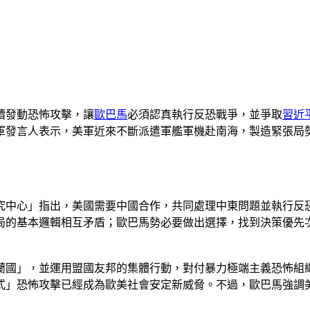
續發動恐怖攻擊，讓
歐巴馬
必須認真執行反恐戰爭，並爭取
習近
陸海軍發言人表示，美軍近來不斷派遣軍艦軍機赴南海，製造緊張
究中心」指出，美國需要中國合作，共同處理中東問題並執行反
局的基本邏輯相互矛盾；歐巴馬勢必要做出選擇，找到決策優先
斯蘭國」，並運用盟國友邦的集體行動，對付暴力極端主義恐怖
式」恐怖攻擊已經成為歐美社會安定新威脅。不過，歐巴馬強調