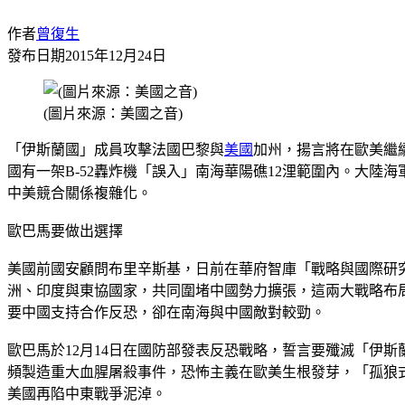
作者
曾復生
發布日期
2015年12月24日
(圖片來源：美國之音)
「伊斯蘭國」成員攻擊法國巴黎與
美國
加州，揚言將在歐美繼
國有一架B-52轟炸機「誤入」南海華陽礁12浬範圍內。大
中美競合關係複雜化。
歐巴馬要做出選擇
美國前國安顧問布里辛斯基，日前在華府智庫「戰略與國際研
洲、印度與東協國家，共同圍堵中國勢力擴張，這兩大戰略布
要中國支持合作反恐，卻在南海與中國敵對較勁。
歐巴馬於12月14日在國防部發表反恐戰略，誓言要殲滅「伊
頻製造重大血腥屠殺事件，恐怖主義在歐美生根發芽，「孤狼
美國再陷中東戰爭泥淖。