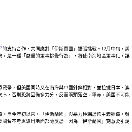
平
的支持合作，共同應對「伊斯蘭國」擴張挑戰。12月中旬，美
局勢，是一種「嚴重的軍事挑釁行為」，將使南海地區軍事化，讓
恐戰爭，但美國同時又在南海與中國針鋒相對，並拉攏日本、澳
次序，否則恐將因備多力分，反而兩頭落空。畢竟，美國不可能
組織。自今年初以來，「伊斯蘭國」與暴力極端恐怖主義組織，頻
美國暫不考慮派出地面部隊反恐，因為「伊斯蘭國」刻意要引誘