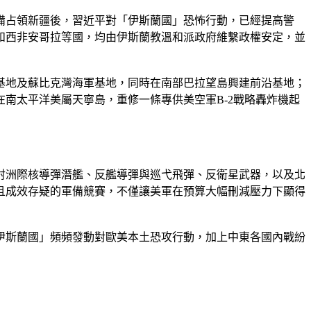
備占領新疆後，習近平對「伊斯蘭國」恐怖行動，已經提高警
和西非安哥拉等國，均由伊斯蘭教溫和派政府維繫政權安定，並
基地及蘇比克灣海軍基地，同時在南部巴拉望島興建前沿基地；
南太平洋美屬天寧島，重修一條專供美空軍B-2戰略轟炸機起
射洲際核導彈潛艦、反艦導彈與巡弋飛彈、反衛星武器，以及北
且成效存疑的軍備競賽，不僅讓美軍在預算大幅刪減壓力下顯得
伊斯蘭國」頻頻發動對歐美本土恐攻行動，加上中東各國內戰紛