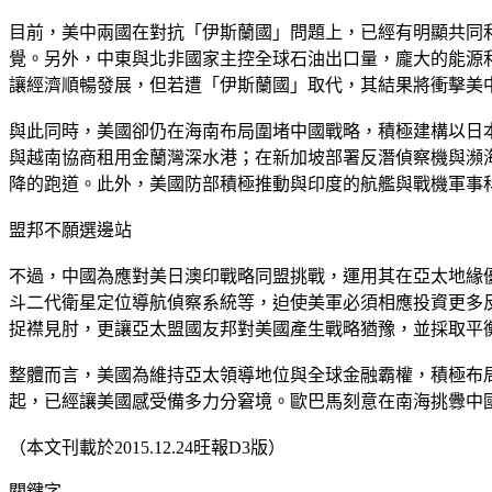
目前，美中兩國在對抗「伊斯蘭國」問題上，已經有明顯共同
覺。另外，中東與北非國家主控全球石油出口量，龐大的能源
讓經濟順暢發展，但若遭「伊斯蘭國」取代，其結果將衝擊美
與此同時，美國卻仍在海南布局圍堵中國戰略，積極建構以日
與越南協商租用金蘭灣深水港；在新加坡部署反潛偵察機與瀕海
降的跑道。此外，美國防部積極推動與印度的航艦與戰機軍事
盟邦不願選邊站
不過，中國為應對美日澳印戰略同盟挑戰，運用其在亞太地緣
斗二代衛星定位導航偵察系統等，迫使美軍必須相應投資更多
捉襟見肘，更讓亞太盟國友邦對美國產生戰略猶豫，並採取平
整體而言，美國為維持亞太領導地位與全球金融霸權，積極布
起，已經讓美國感受備多力分窘境。歐巴馬刻意在南海挑釁中
（本文刊載於2015.12.24旺報D3版）
關鍵字