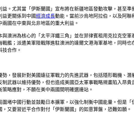
利益。尤其當「伊斯蘭國」宣布將在新疆地區發動攻擊，甚至準
利益更關係到中國
經濟成長
動能。當前沙烏地阿拉伯，以及阿聯
中兩國在中東與北非地區的重大利益。
本與澳洲為核心的「太平洋鐵三角」並在菲律賓租用克拉克空軍
戰艦；派遣美軍陸戰隊進駐澳洲的達爾文港海軍基地，同時也在
科技合作。
優勢，發展針對美國遠征軍戰力的先進武器，包括隱形戰機、潛
反制武器以維持優勢，但也造成美國亞太軍事戰略規畫陷入昂貴
衡策略應對，不願在美中兩國間明確選邊站。
局圍堵中國行動並鼓勵日本擴軍，以強化制衡中國能量。但是「
國，又要習近平合作對付「伊斯蘭國」的如意算盤，恐難如願。