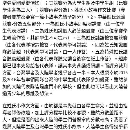
增強愛國愛鄉情操」；其競賽分為大學生組及中學生組（比賽
學生各為三人）；競賽內容分為1、姓氏小故事作文比賽（參
賽者賽前都要寫一篇小故事先給予評分）。2、中華姓氏源流
競賽-分為五個部分，一為姓氏小故事即席演講賽（由一位學
生代表演講）、二為姓氏知識個人必答題競賽（由三位參賽學
生輪流作答，其餘學生不可提示）、三為姓氏謎語搶答題競賽
（由各代表隊按鈴搶答，代表同學可討論）、四為姓氏知識團
隊必答題（代表同學可討論，由一人作答）、五為特殊姓氏讀
音聽寫題競賽（由各代表隊聽完讀音後寫在紙上作答）。題庫
都已經事先發給各代表隊，讓其事先背誦或研讀。而評分裁判
方面，台灣學者及大陸學者幾乎各占一半。本人很榮幸於2015
及2016年各率領兩隊台灣的中學生組代表隊參加競賽，雖然參
加的大陸代表隊皆是廈門市的學校，但由此也可以看出大陸普
遍青少年的思維及想法。
在姓氏小作文方面，由於都是事先就由各學生寫完，並經由指
導老師修改過，加上評分標準比較不客觀，雖然分數差距不
大，但還是看的出來大陸的學生們普遍拿的分數較高；我看了
幾篇大陸學生及台灣學生的姓氏小故事，大陸學生寫得幾乎都