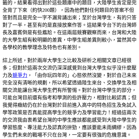
籤的，結果看得出對於這些題庫中的題目，大陸學生肯定是完
全背了下來（約快200題），因為他們對任何題目的答案不但
答對而且是完全一字不漏背誦出來；至於台灣學生，有的只答
對了一半，甚至有的是直接放棄作答。這結果令台下的台灣師
長及嘉賓倒是有些尷尬。在這兩屆競賽觀察而來，台灣和大陸
的大學生組有較明顯的差異，中學生組差異則較小，當然其中
各學校的教學理念及特色也有差別。
綜上所述，對於兩岸大學生之比較及研析之相關文章已經很
多；但對於這兩次交流仍深深感覺到台灣大學生似乎沒什麼壓
力及
競爭力
，「由你玩四年的」心態依然沒變，對於自己未來
完全沒有清晰的規劃，所以希望透過陸生來台、交換學生及相
關交流能讓台灣大學生們有所警惕。對於台灣中學生的部分，
可能台灣目前還有指考和學測的些許壓力，相對比較認真；但
我覺得癥結仍在於台灣對於目前進入高中的特色招生及免試入
學等政策是否真能提高學生的競爭力及學習能力！經過這兩次
的交流我由衷希望台灣的中學生應該都能感受到大陸中學生的
學習態度、專注能力及認真的拚勁，應該要能未雨綢繆，因為
學生們未來的戰場不只在台灣，一定要有很強的危機意識。