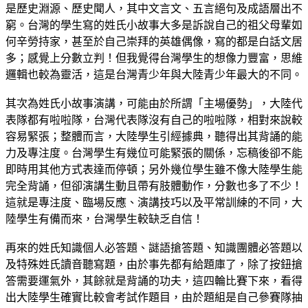
是歷史淵源、歷史聞人，其中文言文、五言絕句及成語層出不
窮。台灣的學生寫的姓氏小故事大多是訴說自己的祖父母輩如
何辛勞持家，甚至於自己崇拜的英雄偶像，寫的都是白話文居
多；感覺上分數立判！但我覺得台灣學生的想像力豐富，思維
邏輯也較為靈活，這是台灣青少年與大陸青少年最大的不同。
其次為姓氏小故事演講，可能由於所謂「主場優勢」，大陸代
表隊都有啦啦隊，台灣代表隊沒有自己的啦啦隊，相對來說較
容易緊張；整體而言，大陸學生引經據典，聽得出其背誦的能
力及專注度。台灣學生有幾位可能緊張的關係，忘稿後卻不能
即時用其他方式表達而停頓；另外幾位學生雖不像大陸學生能
完全背誦，但卻演講生動且帶有肢體動作，分數也多了不少！
這就是專注度、臨場反應、演講技巧以及平常訓練的不同，大
陸學生有備而來，台灣學生較缺乏自信！
再來的姓氏知識個人必答題、謎語搶答題、知識團體必答題以
及特殊姓氏讀音聽寫題，由於事先都有給題庫了，除了按鈕搶
答需要運氣外，其餘就是背誦的功夫，這四輪比賽下來，看得
出大陸學生確實比較會考試作題目，由於題組是自己參賽隊抽