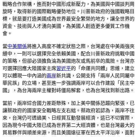
戰略合作架構，進而對中國形成新壓力，為美國與中國談判周
旋時，取得新的國際戰略優勢地位。川普新政府的強國戰略目
標，就是要打造美國成為世界最安全繁榮的地方，讓全世界的
資金、技術與人才湧向美國，為美國人創造更多優質工作機
會。
當
中美關係
將進入高度不確定狀態之際，台灣處在中美兩強夾
縫中，一則可以選擇完全依賴美國，配合川普新政府挑戰中國
的策略，但卻必須擔負淪為美國炮灰或馬前卒的風險。台灣亦
可選擇回應大陸國家主席
習近平
的「命運共同體」思維，建立
可以體現一中內涵的
兩岸
新共識，公開支持「兩岸人民同屬中
華民族」的立場，甚至進一步強調兩岸可以合作建設「民主中
國」，為台海兩岸主權對峙僵局解套，也為台灣找到新出路。
當前，兩岸綜合國力差距懸殊，加上美中關係恐趨向緊張，已
讓蔡政府的國家安全戰略左支右絀。蔡政府若認為，兩岸不往
來，台灣仍可透過美、日經貿互動發展經濟，這已不切實際，
因為現今中國大陸已成為世界第二大經濟體，也是台灣最大的
貿易夥伴與順差來源，而且美國遠征軍在西太平洋沿岸，面對