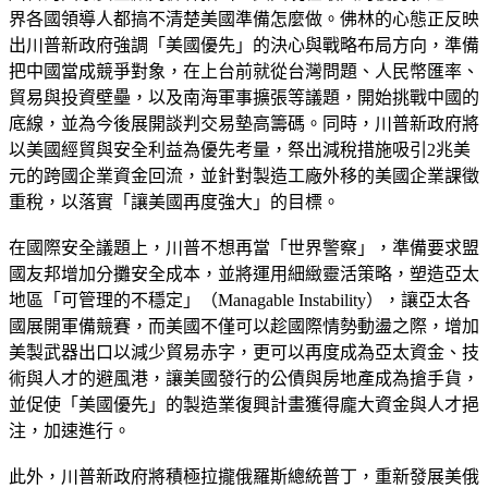
界各國領導人都搞不清楚美國準備怎麼做。佛林的心態正反映
出川普新政府強調「美國優先」的決心與戰略布局方向，準備
把中國當成競爭對象，在上台前就從台灣問題、人民幣匯率、
貿易與投資壁壘，以及南海軍事擴張等議題，開始挑戰中國的
底線，並為今後展開談判交易墊高籌碼。同時，川普新政府將
以美國經貿與安全利益為優先考量，祭出減稅措施吸引2兆美
元的跨國企業資金回流，並針對製造工廠外移的美國企業課徵
重稅，以落實「讓美國再度強大」的目標。
在國際安全議題上，川普不想再當「世界警察」，準備要求盟
國友邦增加分攤安全成本，並將運用細緻靈活策略，塑造亞太
地區「可管理的不穩定」（Managable Instability），讓亞太各
國展開軍備競賽，而美國不僅可以趁國際情勢動盪之際，增加
美製武器出口以減少貿易赤字，更可以再度成為亞太資金、技
術與人才的避風港，讓美國發行的公債與房地產成為搶手貨，
並促使「美國優先」的製造業復興計畫獲得龐大資金與人才挹
注，加速進行。
此外，川普新政府將積極拉攏俄羅斯總統普丁，重新發展美俄