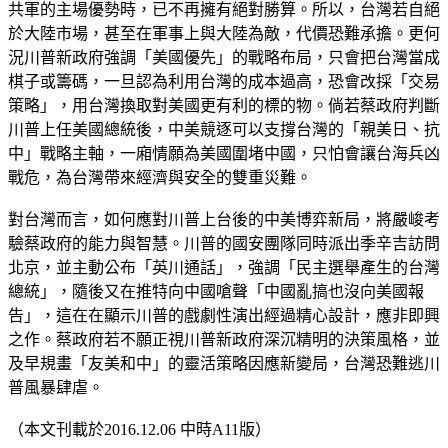
共軍的主場優勢時，已不再擁有絕對勝算。所以，台灣若自絕
於大陸市場，甚至在軍事上與大陸為敵，代價恐難承擔。更何
況川普新政府強調「美國優先」的戰略布局，只會把台灣當成
棋子或籌碼，一旦認為利用台灣的成本過高，恐會改採「交易
策略」，用台灣換取對美國更有利的標的物。倘若蔡政府判斷
川普上任美國總統後，中美競逐可以支撐台灣的「親美日、抗
中」戰略主軸，一廂情願為美國圍堵中國，只怕會讓台海兵凶
戰危，為台灣帶來經濟與安全的雙重災難。
對台灣而言，如何應對川普上台後的中美博弈新局，將嚴峻考
驗蔡政府的能力與智慧。川普的國安團隊同時派出季辛吉訪問
北京，並主動公布「英川通話」，強調「民主選舉產生的台灣
總統」，隨後又在推特向中國嗆聲「中國亂搞也沒向美國報
告」，這在在顯示川普的戲劇性演出經過精心設計，應非即興
之作。蔡政府若不願正視川普新政府深沉精明的決策風格，並
及早規畫「友美和中」的靈活策略因應新變局，台灣恐難逃川
普風暴肆虐。
（本文刊載於2016.12.06 中時A11版）