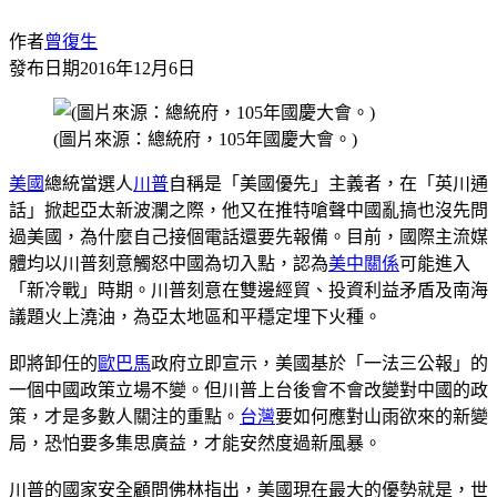
作者
曾復生
發布日期
2016年12月6日
(圖片來源：總統府，105年國慶大會。)
美國
總統當選人
川普
自稱是「美國優先」主義者，在「英川通
話」掀起亞太新波瀾之際，他又在推特嗆聲中國亂搞也沒先問
過美國，為什麼自己接個電話還要先報備。目前，國際主流媒
體均以川普刻意觸怒中國為切入點，認為
美中關係
可能進入
「新冷戰」時期。川普刻意在雙邊經貿、投資利益矛盾及南海
議題火上澆油，為亞太地區和平穩定埋下火種。
即將卸任的
歐巴馬
政府立即宣示，美國基於「一法三公報」的
一個中國政策立場不變。但川普上台後會不會改變對中國的政
策，才是多數人關注的重點。
台灣
要如何應對山雨欲來的新變
局，恐怕要多集思廣益，才能安然度過新風暴。
川普的國家安全顧問佛林指出，美國現在最大的優勢就是，世