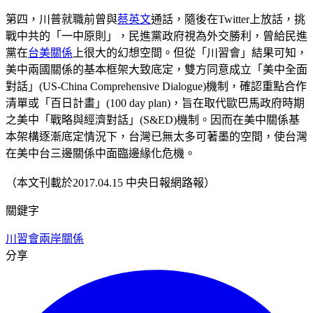
第四，川普就職前曾與
蔡英文
通話，隨後在Twitter上放話，挑
戰中共的「一中原則」，民進黨政府視為外交勝利，曾給民進
黨在
台美關係
上很大的幻想空間。但從「川習會」結果可知，
美中兩國關係的基本框架大致底定，雙方同意成立「美中全面
對話」(US-China Comprehensive Dialogue)機制，確認重點合作
清單或「百日計畫」(100 day plan)，旨在取代歐巴馬政府時期
之美中「戰略與經濟對話」(S&ED)機制。因而在美中關係基
本架構逐漸底定情況下，台灣已無太多可著墨的空間，使台灣
在美中台三邊關係中面臨邊緣化危機。
（本文刊載於2017.04.15 中央日報網路報）
關鍵字
川習會
兩岸關係
分享