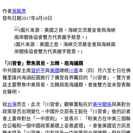
作者
吳銘彥
發布日期
2017年4月18日
(圖片來源：美國之音，海峽交流基金會與海峽兩
岸關係協會雙方代表握手致意。)
「川習會」聚焦貿易、北韓、南海議題
中共國家主席
習近平
與
美國
總統
川普
本（四）月六至七日在佛
羅里達州海湖莊園進行了備受各界矚目的「川習會」，雙方會
談主要聚焦中美貿易、北韓與南海議題，會後雙方並未發表聯
合聲明。
就
台灣
而言，此次「川習會」觀察重點在於
美中關係
與美對台
政策是否出現變化。中國外交部長王毅在「川習會」後的記者
會上重申對台「一中原則」，並表示：「盼美方在中美三個聯
合公報和一個中國政策基礎上妥善處理」。會後美國官方訊息
雖未提及「川習會」中有談及一中政策與台灣議題，但在回應