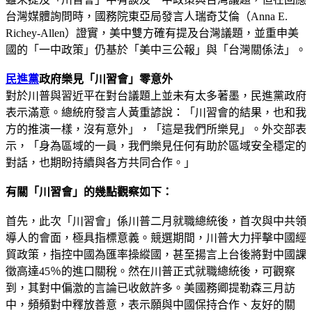
台灣媒體詢問時，國務院東亞局發言人瑞奇艾倫（Anna E.
Richey-Allen）證實，美中雙方確有提及台灣議題，並重申美
國的「一中政策」仍基於「美中三公報」與「台灣關係法」。
民進黨
政府樂見「川習會」零意外
對於川普與習近平在對台議題上並未有太多著墨，民進黨政府
表示滿意。總統府發言人黃重諺說：「川習會的結果，也和我
方的推演一樣，沒有意外」，「這是我們所樂見」。外交部表
示，「身為區域的一員，我們樂見任何有助於區域安全穩定的
對話，也期盼持續與各方共同合作。」
有關「川習會」的幾點觀察如下：
首先，此次「川習會」係川普二月就職總統後，首次與中共領
導人的會面，極具指標意義。競選期間，川普大力抨擊中國經
貿政策，指控中國為匯率操縱國，甚至揚言上台後將對中國課
徵高達45％的進口關稅。然在川普正式就職總統後，可觀察
到，其對中偏激的言論已收斂許多。美國務卿提勒森三月訪
中，頻頻對中釋放善意，表示願與中國保持合作、友好的關