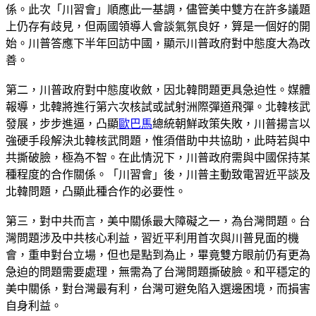
係。此次「川習會」順應此一基調，儘管美中雙方在許多議題
上仍存有歧見，但兩國領導人會談氣氛良好，算是一個好的開
始。川普答應下半年回訪中國，顯示川普政府對中態度大為改
善。
第二，川普政府對中態度收斂，因北韓問題更具急迫性。媒體
報導，北韓將進行第六次核試或試射洲際彈道飛彈。北韓核武
發展，步步進逼，凸顯
歐巴馬
總統朝鮮政策失敗，川普揚言以
強硬手段解決北韓核武問題，惟須借助中共協助，此時若與中
共撕破臉，極為不智。在此情況下，川普政府需與中國保持某
種程度的合作關係。「川習會」後，川普主動致電習近平談及
北韓問題，凸顯此種合作的必要性。
第三，對中共而言，美中關係最大障礙之一，為台灣問題。台
灣問題涉及中共核心利益，習近平利用首次與川普見面的機
會，重申對台立場，但也是點到為止，畢竟雙方眼前仍有更為
急迫的問題需要處理，無需為了台灣問題撕破臉。和平穩定的
美中關係，對台灣最有利，台灣可避免陷入選邊困境，而損害
自身利益。