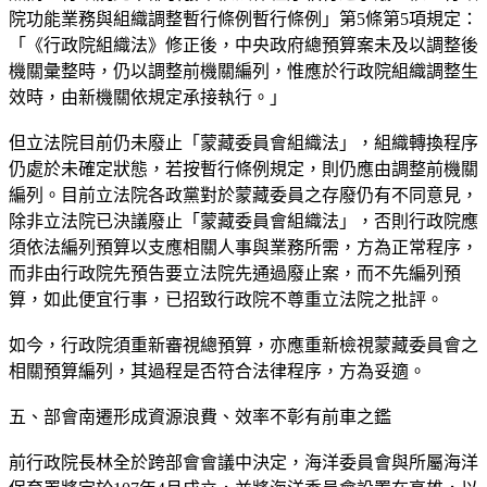
院功能業務與組織調整暫行條例暫行條例」第5條第5項規定：
「《行政院組織法》修正後，中央政府總預算案未及以調整後
機關彙整時，仍以調整前機關編列，惟應於行政院組織調整生
效時，由新機關依規定承接執行。」
但立法院目前仍未廢止「蒙藏委員會組織法」，組織轉換程序
仍處於未確定狀態，若按暫行條例規定，則仍應由調整前機關
編列。目前立法院各政黨對於蒙藏委員之存廢仍有不同意見，
除非立法院已決議廢止「蒙藏委員會組織法」，否則行政院應
須依法編列預算以支應相關人事與業務所需，方為正常程序，
而非由行政院先預告要立法院先通過廢止案，而不先編列預
算，如此便宜行事，已招致行政院不尊重立法院之批評。
如今，行政院須重新審視總預算，亦應重新檢視蒙藏委員會之
相關預算編列，其過程是否符合法律程序，方為妥適。
五、部會南遷形成資源浪費、效率不彰有前車之鑑
前行政院長林全於跨部會會議中決定，海洋委員會與所屬海洋