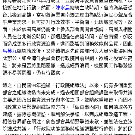
保育署將定於107年4月成立，並將海洋委員會設置在高雄，以
接近在地化行動。然而，
陳水扁
總統主政時期，曾將漁業署從
台北搬到高雄，當初將漁業署南遷之理由為貼近漁民心聲及合
乎產業需求，且可提升行政效率、平衡南、北區域發展等。然
而，由於該署高層仍需北上參與部會間開會協調，高層與相關
人員在台北辦公時間，卻遠超過在高雄時間，部會南遷，卻反
而造成更多行政資源浪費，進而影響到服務效能與品質。因此
馬英九
總統執政後，又陸續把原先南遷部門與人員分批遷回台
北辦公，如今海洋委員會按行政院目前規劃，欲將之設置在高
雄，將來是否將重蹈覆轍，造成經費浪費、機關間工作聯繫協
調不易等問題，仍有待觀察。
總之，自民國99年通過「行政院組織法」以來，仍有多個重要
部會之組織改造尚未完成。過去相關部會組織調整未取得共識
主要原因乃出自資源分配與本位之爭，並隨政黨輪替，而因不
同政黨立場影響組織調整方向。「做實事內閣」如何聽取各方
建議，摒除意識型態，順利解決爭議，以完成組織改造工程，
相信各界都在關注。倘各部會與朝野爭議未歇，並無法在立法
院達成共識，「行政院功能業務與組織調整暫行條例」將於民