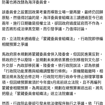
防署也將改隸為海洋委員會。
該委員會之設置因政黨考量而導致立場一變再變，最終仍回歸
原點，然值得討論的是，海洋委員會組織法三讀通過至今已逾
兩年，施行日期雖是授權立法，卻因政府過度延宕而不作為，
是否將形成法律真空期，而引發爭議，乃值得討論。
四、立法院未通過廢止「蒙藏委員會組織法」，行政院即停編
相關預算之爭議
馬政府原本規劃將蒙藏委員會併入陸委會，但因民進黨反對，
蔡政府已予以廢除，並規劃未來將依業務分別移撥到文化部、
外交部、內政部移民署、陸委會。依行政院說法，認為依據
「行政院功能業務與組織調整暫行條例」，原機關裁撤時，相
關法規未及配合修正時，行政院可用行政命令停止辦理掌理事
項。但因總預算案須於今年度8月底前送立法院，且不再編列
蒙藏會相關預算，為周延起見，規劃在總預算案送出前，將先
把廢止「蒙藏委員會組織法」送立法院審議。
然而，行政院此舉卻引發未依法律程序執行之爭議。依「行政