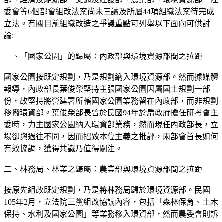
委會等6個部會組改法案尚未三讀及所屬44項組織法案待完成
立法。有關目前組織改造之爭議重點可列舉以下面向可供討
論:
一、「國家公園」的歸屬：內政部與環境資源部間之拉距
國家公園按既定規劃，乃是規劃納入環境資源部。然而據媒體
報導，內政部長葉俊榮堅持主張國家公園因屬國土規劃一部
份，故堅持將營建署所轄國家公園業務留在內政部，而非規劃
移撥環資部。葉俊榮部長曾於民國94年於扁政府擔任研考會主
委時，力主國家公園納入環資部業務，然而現任內政部長，立
場卻與過往不同，因而招致本位主義之批評，兩部會首長如何
有效協調，獲得共識乃值得關注。
二、林務局、林業之歸屬：農業部與環境資源部間之拉距
按原先組改既定規劃，乃是將林務局歸於環境資源部。民國
105年2月，立法院三黨組改協議內容，包括「森林保育、土木
保持、水利及國家公園」等業務移入環資部，然而農委會則訴