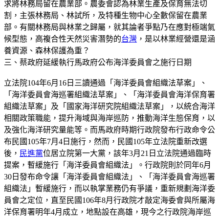
求將林務局留在農業部。農委會認為林業生產及保育無法切
割，主張林務局、林試所，及特種生物中心全數保留在農業
部。有關林務局與林業之歸屬，就其論者爭點乃在應對極端氣
候型態，高複合性天然災害潛勢的
台灣
，是以林業經營還是涵
養資源、森林保護為重？
三、蔡政府延緩執行馬政府公布海洋委員會之施行日期
立法院104年6月16日三讀通過「海洋委員會組織法草案」、
「海洋委員會海巡署組織法草案」、「海洋委員會海洋保育署
組織法草案」及「國家海洋研究院組織法草案」，以統合海洋
相關政策職能，提升海域與海岸巡防，推動海洋生態保育，以
及強化海洋研究量能等。而馬政府時期行政院發布行政命令公
布民國105年7月4日施行，然而，民國105年立法院重新改選
後，
民進黨
位居立院第一大黨，該年3月21日立法院通過臨時
提案，暫緩施行「海洋委員會組織法」。行政院則於同年6月
30日發布命令讓「海洋委員會組織法」、「海洋委員會海巡署
組織法」暫緩施行，而以執掌業務仍有爭議，重新規劃海洋委
員會之定位，直至民國106年8月行政院才敲定海委會與所屬海
洋保育署明年4月成立，地點設在高雄，現今之行政院海岸巡