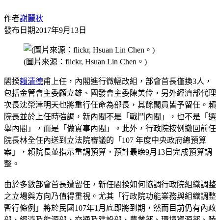
作者
謝麗秋
發布日期
2017年9月13日
(圖片來源：flickr, Hsuan Lin Chen。)
閣揆
賴清德
甫上任，內閣進行微幅改組，部會首長僅換3人，
包括金管會主委顧立雄、國發會主委陳美伶，另外經濟部代理
次長沈榮津明天也將重行任命為部長，其餘閣員皆予留任。賴
院長並於上任時強調，新內閣不是「戰鬥內閣」，也不是「選
舉內閣」，而是「做實事內閣」。此外，行政院按例撤回前任
院長林全任內送到立法院審議的「107 年度中央政府總預算
案」，賴院長並指示重調預算，預計最晚9月13日完成預算調
整。
由於多數部會首長遭留任，新任閣揆如何協調行政院組織調整
之立場與方向乃值得重視。尤其「行政院功能業務與組織調整
暫行條例」將於民國107年1月底即將到期，然而目前仍有內政
部、經濟及能源部、交通及建設部、農業部、環境資源部、陸