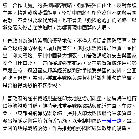
議「合作共贏」的多邊國際戰略，強調經貿自由化，反對保護
主義，精進戰略威懾能量，堅持中國將有所作為但不願與美國
為敵，不會想要取代美國，也不會走「強國必霸」的老路，以
避免落入修昔底德陷阱，影響實現中國夢的大局。
川普政府為維持美國的優勢地位，不僅大幅提高國防預算，建
置全球飛彈防禦網，增兵阿富汗，還要求盟國增加軍費，並推
出「印太戰略」牽制中國勢力擴張。川普強調經濟安全與國家
安全同樣重要，一方面採取強軍布局，又在經貿領域運用強勢
單邊主義，逼盟國友邦與經貿談判對手接受美國的安排，企圖
通吃。但是，美國這種軍事戰略與經貿利益談判掛勾的算盤，
是否撥得動恐怕不容樂觀。
川普政府的強軍戰略規畫在印太地區增加能量，擴編海軍維持
12艘航艦戰鬥群，維持全球重要戰略據點與航道駐軍，在歐、
亞、中東部署飛彈防禦系統，提升與印太盟國聯合軍演質量，
派出艦隊定期巡航南海等措施，以牽制中國的
一帶一路
，鞏固
美國的地緣戰略優勢，作為推動強勢國際經貿政策的後盾。