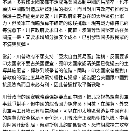
不過，多數印太國家都不想成為美國遏制中國的馬前卒，也不
願與中國敵對造成經貿利益的損失，而且對川普政府強推經貿
保護主義措施更是反感。川普政府雖有意在印太地區強化軍
力，但美軍正面臨預算不確定的嚴峻挑戰，現有戰力維持已經
每況愈下。川普政府要求日本、南韓、澳洲等盟國堅定站在美
國這一邊，又要求增加分擔安全成本，已引發盟國多數民眾的
不滿與反彈。
當前，川普政府不願支持「亞太自由貿易區」建構，反而要求
印太國家不要占美國便宜，讓印太國家認清美國已從過去的主
導與施惠者，轉移到競爭者的位階。同時，印太國家普遍對川
普政府的穩定度與政策持續性有疑慮，認為配合美國跟中國對
抗風險高而且未必有利，因此普遍採取平衡戰略。
川普政府的國安戰略雖強調要直面中國，把北京視為經貿與軍
事競爭對手，但中國的綜合國力絕非吳下阿蒙，在經貿、外交
與軍事工具箱已有相當能量，可以在印太地區營造對中國有利
的經貿與安全格局。更何況，川普政府正深陷朝核危機、中東
與阿富汗新亂局、俄羅斯與北約關係緊張、恐怖組織揚言攻擊