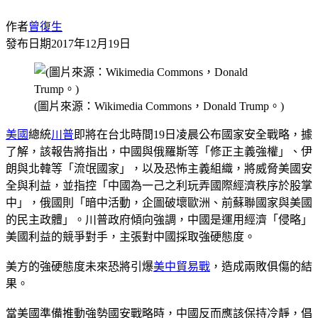
作者
曾復生
發布日期
2017年12月19日
(圖片來源：Wikimedia Commons，Donald Trump。)
美國
總統
川普
即將在台北時間19日凌晨公布國家安全戰略，據
了解，該報告將指出，中國與俄羅斯等「修正主義強權」、伊
朗與北韓等「流氓國家」，以及恐怖主義組織，將威脅美國安
全與利益，並指控「中國為一己之利玩弄國際經濟秩序於股掌
中」，俄國則「暗中活動，企圖破壞歐洲、前蘇聯國家與美國
的民主政體」。川普政府傾向強調，中國是運用經濟「侵略」
美國利益的競爭對手，主張對中國採取強硬態度。
美方的強硬態度未來恐將引爆
美中貿易戰
，造成兩敗俱傷的結
果。
當美國準備推動強勢國安戰略時，中國反而應該保持冷靜，倡