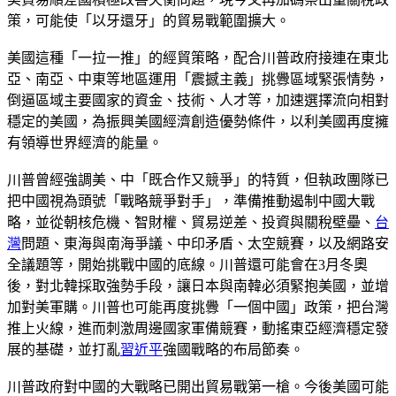
策，可能使「以牙還牙」的貿易戰範圍擴大。
美國這種「一拉一推」的經貿策略，配合川普政府接連在東北
亞、南亞、中東等地區運用「震撼主義」挑釁區域緊張情勢，
倒逼區域主要國家的資金、技術、人才等，加速選擇流向相對
穩定的美國，為振興美國經濟創造優勢條件，以利美國再度擁
有領導世界經濟的能量。
川普曾經強調美、中「既合作又競爭」的特質，但執政團隊已
把中國視為頭號「戰略競爭對手」，準備推動遏制中國大戰
略，並從朝核危機、智財權、貿易逆差、投資與關稅壁壘、
台
灣
問題、東海與南海爭議、中印矛盾、太空競賽，以及網路安
全議題等，開始挑戰中國的底線。川普還可能會在3月冬奧
後，對北韓採取強勢手段，讓日本與南韓必須緊抱美國，並增
加對美軍購。川普也可能再度挑釁「一個中國」政策，把台灣
推上火線，進而刺激周邊國家軍備競賽，動搖東亞經濟穩定發
展的基礎，並打亂
習近平
強國戰略的布局節奏。
川普政府對中國的大戰略已開出貿易戰第一槍。今後美國可能