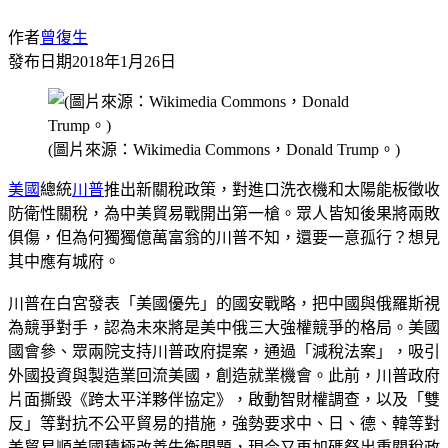
作者
曾復生
發布日期
2018年1月26日
(圖片來源：Wikimedia Commons，Donald Trump。)
美國
總統
川普
推出新關稅政策，對進口洗衣機和太陽能板徵收
防衛性關稅，為中美貿易戰開出第一槍。眾人皆知後果將兩敗
俱傷，但為何獨獨億萬富翁的川普不知，還要一意孤行？想見
其中應有城府。
川普在白宮發表「美國優先」的國安戰略，把中國與俄羅斯視
為競爭對手，認為未來將是美中俄三大強權競爭的格局。美國
國會參、眾兩院支持川普政府提案，通過「減稅法案」，吸引
外國投資與製造業回流美國，創造就業機會。此前，川普政府
片面撕毀《跨太平洋夥伴協定》，啟動智財權調查，以及「雙
反」等對抗不公平貿易的措施，強勢要求中、日、德、韓等對
美貿易順差國積極改善失衡問題，現今又再加碼祭出重關稅政