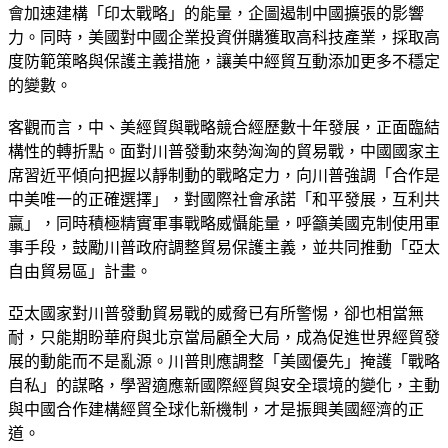
會加速建構「印太戰略」的能量，企圖遏制中國擴張的影響
力。同時，美國對中國企業投資併購獲取高科技產業，採取高
度防範策略與保護主義措施，讓美中經貿互動添加更多不穩定
的變數。
客觀而言，中、美經貿與戰略競合經歷數十年發展，正面臨結
構性的轉折點。面對川普發動來勢洶洶的貿易戰，中國國家主
席習近平傾向把握以靜制動的戰略定力，向川普強調「合作是
中美唯一的正確選擇」，對國際社會承諾「和平發展，互利共
贏」，同時積極精實軍事戰略威懾能量，呼籲美國克制使用軍
事手段，鼓勵川普政府調整貿易保護主義，並共同推動「亞太
自由貿易區」計畫。
亞太國家對川普發動貿易戰的威脅已有所警惕，卻也相當無
耐，只能期盼華府與北京當局顧全大局，成為促進世界經貿發
展的動能而不是亂源。川普則應調整「美國優先」掩護「戰略
自私」的謀略，學習適應新國際經貿與安全環境的變化，主動
與中國合作建構經貿全球化新機制，才是振興美國經濟的正
道。