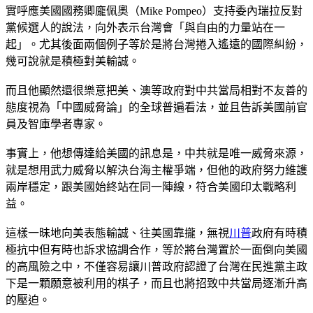
實呼應美國國務卿龐佩奧（Mike Pompeo）支持委內瑞拉反對
黨候選人的說法，向外表示台灣會「與自由的力量站在一
起」。尤其後面兩個例子等於是將台灣捲入遙遠的國際糾紛，
幾可說就是積極對美輸誠。
而且他顯然還很樂意把美、澳等政府對中共當局相對不友善的
態度視為「中國威脅論」的全球普遍看法，並且告訴美國前官
員及智庫學者專家。
事實上，他想傳達給美國的訊息是，中共就是唯一威脅來源，
就是想用武力威脅以解決台海主權爭端，但他的政府努力維護
兩岸穩定，跟美國始終站在同一陣線，符合美國印太戰略利
益。
這樣一昧地向美表態輸誠、往美國靠攏，無視
川普
政府有時積
極抗中但有時也訴求協調合作，等於將台灣置於一面倒向美國
的高風險之中，不僅容易讓川普政府認證了台灣在民進黨主政
下是一顆願意被利用的棋子，而且也將招致中共當局逐漸升高
的壓迫。