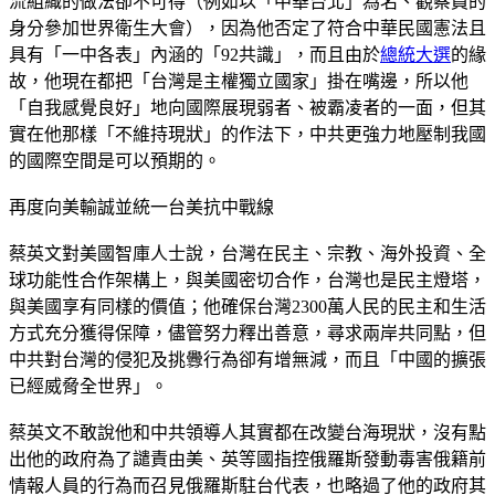
流組織的做法卻不可得（例如以「中華台北」為名、觀察員的
身分參加世界衛生大會），因為他否定了符合中華民國憲法且
具有「一中各表」內涵的「92共識」，而且由於
總統大選
的緣
故，他現在都把「台灣是主權獨立國家」掛在嘴邊，所以他
「自我感覺良好」地向國際展現弱者、被霸凌者的一面，但其
實在他那樣「不維持現狀」的作法下，中共更強力地壓制我國
的國際空間是可以預期的。
再度向美輸誠並統一台美抗中戰線
蔡英文對美國智庫人士說，台灣在民主、宗教、海外投資、全
球功能性合作架構上，與美國密切合作，台灣也是民主燈塔，
與美國享有同樣的價值；他確保台灣2300萬人民的民主和生活
方式充分獲得保障，儘管努力釋出善意，尋求兩岸共同點，但
中共對台灣的侵犯及挑釁行為卻有增無減，而且「中國的擴張
已經威脅全世界」。
蔡英文不敢說他和中共領導人其實都在改變台海現狀，沒有點
出他的政府為了譴責由美、英等國指控俄羅斯發動毒害俄籍前
情報人員的行為而召見俄羅斯駐台代表，也略過了他的政府其