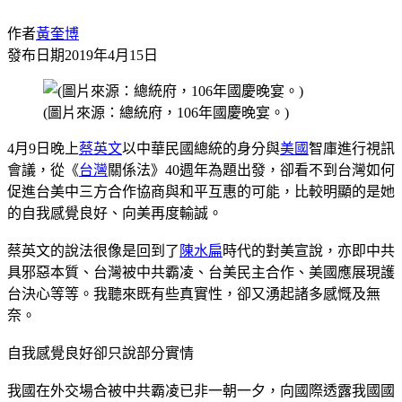
作者
黃奎博
發布日期
2019年4月15日
(圖片來源：總統府，106年國慶晚宴。)
4月9日晚上
蔡英文
以中華民國總統的身分與
美國
智庫進行視訊
會議，從《
台灣
關係法》40週年為題出發，卻看不到台灣如何
促進台美中三方合作協商與和平互惠的可能，比較明顯的是她
的自我感覺良好、向美再度輸誠。
蔡英文的說法很像是回到了
陳水扁
時代的對美宣說，亦即中共
具邪惡本質、台灣被中共霸凌、台美民主合作、美國應展現護
台決心等等。我聽來既有些真實性，卻又湧起諸多感慨及無
奈。
自我感覺良好卻只說部分實情
我國在外交場合被中共霸凌已非一朝一夕，向國際透露我國國