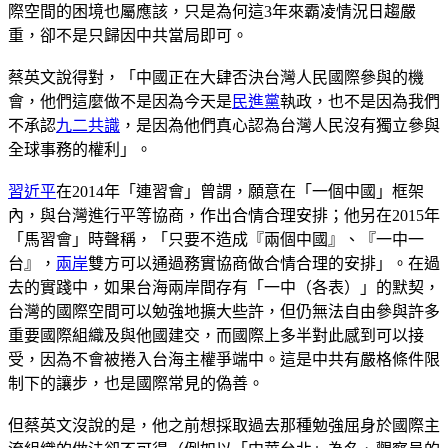
際空間的困境也屬應該，只是為何這3年來霸凌情況日趨嚴
重，卻不是只歸因中共當局即可。
蔡英文說得對，「中國正在大肆否決台灣人民國際參與的機
會，他們這麼做不是因為今天是
民進黨
執政，也不是因為我們
不承認
九二共識
，是因為他們真心認為台灣人民沒有獨立參與
全球事務的權利」。
習近平
在2014年「連習會」曾謂，願意在「一個中國」框架
內，與台灣進行平等協商，作出合情合理安排；他另在2015年
「馬習會」時聲稱，「只要不造成『兩個中國』、『一中一
台』，
兩岸
雙方可以通過務實協商做合情合理的安排」。在過
去的實踐中，如果台海兩岸間存有「一中（各表）」的默契，
台灣的國際空間可以勉強地擴大些許，但仍無法自由參與許多
重要國際組織及與他國建交，而國際上多半對此感到可以接
受，因為不會被捲入台海主權爭端中。這是中共有嚴格條件限
制下的讓步，也是國際常見的偽善。
但蔡英文沒說的是，他之前想採取過去那種勉強屈身於國際主