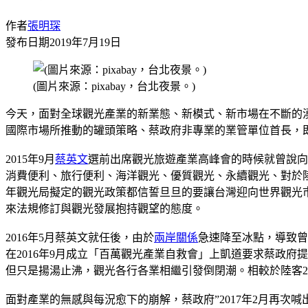
作者
張明琛
發布日期
2019年7月19日
(圖片來源：pixabay，台北夜景。)
今天，面對全球觀光產業的新業態、新模式、新市場在不斷的
國際市場所推動的罐頭策略、蔡政府非專業的業管單位首長，
2015年9月
蔡英文
選前出席觀光旅遊產業高峰會的時候就曾說向
消費便利、旅行便利、海洋觀光、優質觀光、永續觀光、對於陸
年觀光局擬定的觀光政策都信誓旦旦的要讓台灣迎向世界觀光
來法規修訂與觀光發展抱持觀望的態度。
2016年5月蔡英文就任後，由於
兩岸關係
急速降至冰點，導致曾
在2016年9月成立「百萬觀光產業自救會」上凱道要求蔡政府
但只是揚湯止沸，觀光各行各業相繼引發倒閉潮。相較於陸客2015
面對產業的無感與每況愈下的崩解，蔡政府”2017年2月再