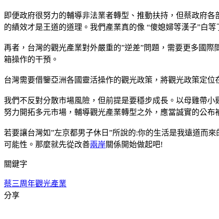
即便政府很努力的輔導非法業者轉型、推動扶持，但蔡政府各部
的績效才是王道的道理。我們產業真的像 “傻媳婦等漢子”白等
再者，台灣的觀光產業對外嚴重的”逆差”問題，需要更多國際
箱操作的干預。
台灣需要借鑒亞洲各國靈活操作的觀光政策，將觀光政策定位在
我們不反對分散市場風險，但前提是要穩步成長。以母雞帶小
努力開拓多元市場，輔導觀光產業轉型之外，應當誠實的公布
若要讓台灣如”左京都男子休日”所說的:你的生活是我遠道而
可能性。那麼就先從改善
兩岸
關係開始做起吧!
關鍵字
蔡三周年
觀光產業
分享