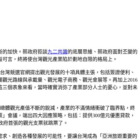
斷的加快。蔡政府拒談
九二共識
的底層思維、蔡政府面對丕變的
益可言，終將使台灣觀光產業陷於劃地自限的格局上。
台灣競選官網提出觀光發展的十項具體主張，包括簽證便利、
觀光路線與承載量、觀光電子商務、觀光會展等。再加上2016
這三個表象來看，當時確實消弥了產業部分人士的憂心，並對未
總體觀光產值不斷的銳減，產業的不滿情緒衝破了臨界點，終
策」會議，端出四大因應策略，包括：提供300億元優惠貸款，
，蔡政府首張的觀光支票就跳票了。
業需求、創造各種發展的可能性，要讓台灣成為「亞洲旅遊重要的