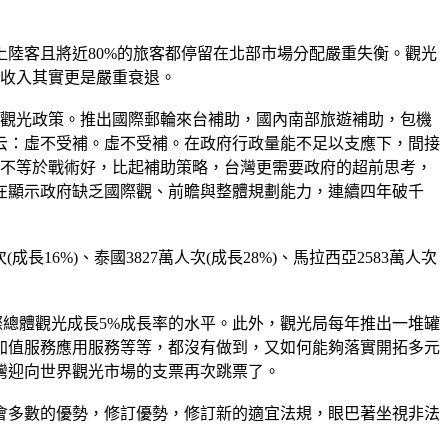
陸客且將近80%的旅客都停留在北部市場分配嚴重失衡。觀光
淨收入其實更是嚴重衰退。
的觀光政策。推出國際郵輪來台補助，國內南部旅遊補助，包機
云：虛不受補。虛不受補。在政府行政量能不足以支應下，間接
，不等於戰術好，比起補助策略，台灣更需要政府的超前思考，
在顯示政府缺乏國際觀、前瞻與整體規劃能力，連續四年破千
成長16%)、泰國3827萬人次(成長28%)、馬拉西亞2583萬人次
國際總體觀光成長5%成長率的水平。此外，觀光局每年推出一堆罐
加值服務應用服務等等，都沒有做到，又如何能夠落實開拓多元
灣迎向世界觀光市場的支票再次跳票了。
會多數的優勢，修訂優勢，修訂新的適宜法規，眼巴著坐視非法