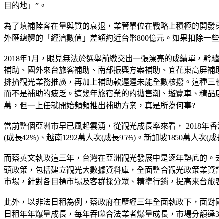
目的地」”。
為了填補陸客在量與質的衰退，業管單位在戰略上積極的開發
外匯總體的「經濟數值」差額約近台幣800億元。如果扣除一
2018年1月，眼見無法於選舉前繳交出一張漂亮的成績單，
補助、國外來台旅客補助、南部振興方案補助、宜花東高屏補
排擠觀光業務推廣，再加上補助款遲遲未能全數核撥。這種三輸
而不是補助的疲乏。這幾年旅宿業的的拋售潮、遊覽車、精品
萬，但一上任就開始頻頻推出補助方案，真是所為何事?
當前整個亞洲市早已風起雲湧，從觀光成長率來看， 2018年香港有65
(成長42%)、越南1292萬人次(成長95%)。新加坡1850萬人次(成長
而蔡英文執政這三年，台灣在亞洲觀光發展中是逐年墊底的。去年
頭政策，包括建立觀光大數據資料庫，全面整合觀光政策業資
市場，針對各目標市場及客群採分眾、精準行銷，提高來台旅
此外，以非法日租為例，蔡政府在歷經三年全面執政下，面對
日租年年爆量成長，每年吞噬合法業者爆量成長，市場分額達3