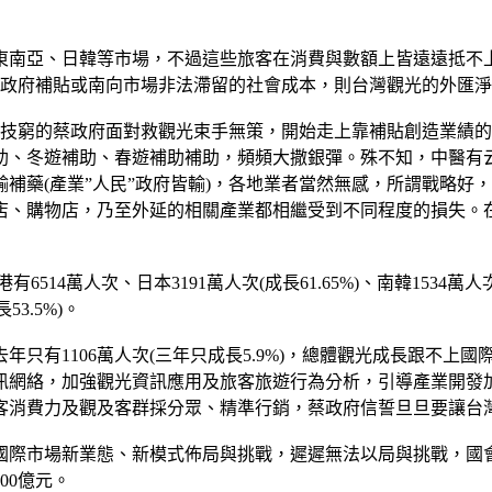
東南亞、日韓等市場，不過這些旅客在消費與數額上皆遠遠抵不上
些政府補貼或南向市場非法滯留的社會成本，則台灣觀光的外匯
黔驢技窮的蔡政府面對救觀光束手無策，開始走上靠補貼創造業績
助、冬遊補助、春遊補助補助，頻頻大撒銀彈。殊不知，中醫有
補藥(產業”人民”政府皆輸)，各地業者當然無感，所謂戰略好
店、購物店，乃至外延的相關產業都相繼受到不同程度的損失。
14萬人次、日本3191萬人次(成長61.65%)、南韓1534萬人次(
53.5%)。
只有1106萬人次(三年只成長5.9%)，總體觀光成長跟不上
訊網絡，加強觀光資訊應用及旅客旅遊行為分析，引導產業開發
客消費力及觀及客群採分眾、精準行銷，蔡政府信誓旦旦要讓台
國際市場新業態、新模式佈局與挑戰，遲遲無法以局與挑戰，國
00億元。