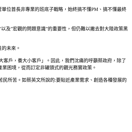
管單位首長非專業的班底子戰略，始終搞不懂PM、搞不懂最終
”以及”宏觀的問題意識”的重要性，但仍難以撇去對大陸政策黑
性的未來。
大客戶，養大小客戶」。因此，我們沈痛的呼籲蔡政府，除了
產業困境，從而訂定非罐頭式的觀光務實政策。
苦民所苦。如蔡英文所說的:要貼近產業需求、創造各種發展的