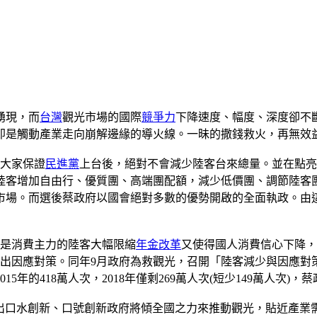
湧現，而
台灣
觀光市場的國際
競爭力
下降速度、幅度、深度卻不
即是觸動產業走向崩解邊緣的導火線。一昧的撒錢救火，再無效
大家保證
民進黨
上台後，絕對不會減少陸客台來總量。並在點亮
客增加自由行、優質團、高端團配額，減少低價團、調節陸客團
市場。而選後蔡政府以國會絕對多數的優勢開啟的全面執政。由
是消費主力的陸客大幅限縮
年金改革
又使得國人消費信心下降，
提出因應對策。同年9月政府為救觀光，召開「陸客減少與因應對
年的418萬人次，2018年僅剩269萬人次(短少149萬人次)
次喊出口水創新、口號創新政府將傾全國之力來推動觀光，貼近產