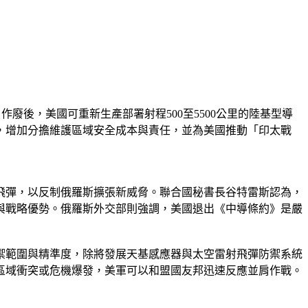
廢後，美國可重新生產部署射程500至5500公里的陸基型導
，增加分擔維護區域安全成本與責任，並為美國推動「印太戰
飛彈，以反制俄羅斯擴張新威脅。聯合國秘書長谷特雷斯認為，
與戰略優勢。俄羅斯外交部則強調，美國退出《中導條約》是嚴
防禦範圍與精準度，除將發展天基感應器與太空雷射飛彈防禦系統
區域衝突或危機爆發，美軍可以和盟國友邦迅速反應並肩作戰。