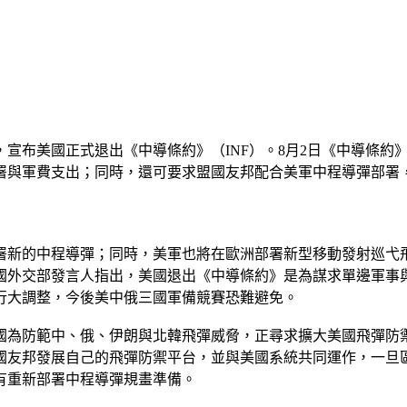
宣布美國正式退出《中導條約》（INF）。8月2日《中導條約》作
署與軍費支出；同時，還可要求盟國友邦配合美軍中程導彈部署
署新的中程導彈；同時，美軍也將在歐洲部署新型移動發射巡弋
國外交部發言人指出，美國退出《中導條約》是為謀求單邊軍事
行大調整，今後美中俄三國軍備競賽恐難避免。
調美國為防範中、俄、伊朗與北韓飛彈威脅，正尋求擴大美國飛彈
國友邦發展自己的飛彈防禦平台，並與美國系統共同運作，一旦
有重新部署中程導彈規畫準備。