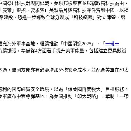
對中國祭出科技戰與間諜戰，美聯邦檢察官並以竊取高科技為由，
「雙禁」狠招，要求禁止美製晶片與高科技零件賣到中國，以遏
路建設，恐進一步導致全球分裂成「科技鐵幕」對立陣營，讓
充海外軍事基地，繼續推動「中國製造2025」、「
一帶一
持續擴張，準備從4方面著手提升美軍能量，包括建立更具毀滅
不過，盟國友邦亦有必要增加分擔安全成本，並配合美軍在印太
有利的國際經貿安全環境，以為「讓美國再度強大」目標服務。
美軍廣布中程導彈基地，為美國推動「印太戰略」，牽制「一帶