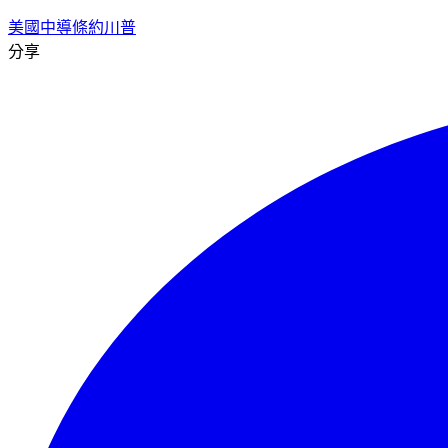
美國
中導條約
川普
分享