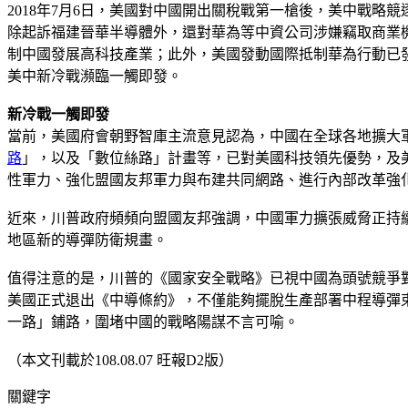
2018年7月6日，美國對中國開出關稅戰第一槍後，美中戰
除起訴福建晉華半導體外，還對華為等中資公司涉嫌竊取商業
制中國發展高科技產業；此外，美國發動國際抵制華為行動已
美中新冷戰瀕臨一觸即發。
新冷戰一觸即發
當前，美國府會朝野智庫主流意見認為，中國在全球各地擴大軍
路
」，以及「數位絲路」計畫等，已對美國科技領先優勢，及
性軍力、強化盟國友邦軍力與布建共同網路、進行內部改革強
近來，川普政府頻頻向盟國友邦強調，中國軍力擴張威脅正持
地區新的導彈防衛規畫。
值得注意的是，川普的《國家安全戰略》已視中國為頭號競爭
美國正式退出《中導條約》，不僅能夠擺脫生產部署中程導彈
一路」鋪路，圍堵中國的戰略陽謀不言可喻。
（本文刊載於108.08.07 旺報D2版）
關鍵字