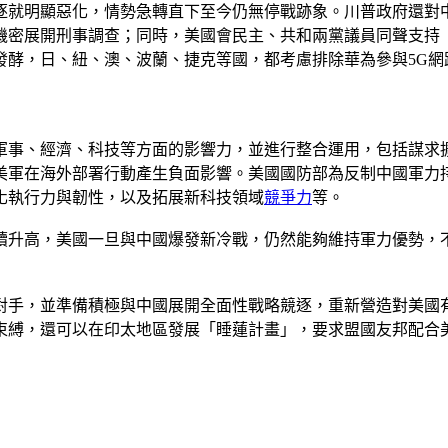
略競逐就明顯惡化，情勢急轉直下至今仍無停戰跡象。川普政府還
機密展開刑事調查；同時，美國會民主、共和兩黨議員同聲支持
發酵，日、紐、澳、波蘭、捷克等國，都考慮排除華為參與5G網
事、經濟、科技等方面的影響力，並進行整合運用，包括謀求擴
美軍在海外部署行動產生負面影響。美國國防部為反制中國軍力
化執行力與韌性，以及拓展新科技領域
競爭力
等。
續升高，美國一旦與中國爆發新冷戰，仍然能夠維持軍力優勢，
對手，並準備積極與中國展開全面性戰略競逐，重新營造對美國
束縛，還可以在印太地區發展「睡蓮計畫」，要求盟國友邦配合