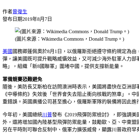
作者
曾復生
發布日期
2019年8月7日
(圖片來源：Wikimedia Commons，Donald Trump。)
美國
國務卿蓬佩奧於8月1日，以俄羅斯拒絕遵守條約規定為由，
彈，讓美國既可提升戰略威懾效益，又可減少海外駐軍人力部
略」，組織「新8國聯軍」圍堵中國，提供支撐新能量。
軍備競賽恐難避免
隨後，美防長艾斯柏在訪問澳洲時表示，美國將盡快在亞洲部
《中導條約》失效後「世界會失去阻止衝向核戰的煞車」。中
重錯誤。英國廣播公司甚至擔心，俄羅斯軍隊的裝備將因此進
今年初，美國總統
川普
發布《2019飛彈防禦檢討》，即強
外，還將增加國內陸基型飛彈防禦能量，鼓勵歐、亞、中東盟
另在平時則可聯合反制中、俄軍力擴張威脅，顯露川普政府早