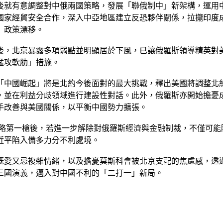
後就有意調整對中俄兩國策略，發展「聯俄制中」新架構，運用
國家經貿安全合作，深入中亞地區建立反恐夥伴關係，拉攏印度
」政策漂移。
後，北京暴露多項弱點並明顯居於下風，已讓俄羅斯領導精英對
猛攻軟肋」措施。
「中國崛起」將是北約今後面對的最大挑戰，釋出美國將調整北
，並在利益分歧領域進行建設性對話。此外，俄羅斯亦開始擔憂
手改善與美國關係，以平衡中國勢力擴張。
戰略第一槍後，若進一步解除對俄羅斯經濟與金融制裁，不僅可能
近平陷入備多力分不利處境。
既愛又忌複雜情緒，以及擔憂莫斯科會被北京支配的焦慮感，透過
三國演義，邁入對中國不利的「二打一」新局。