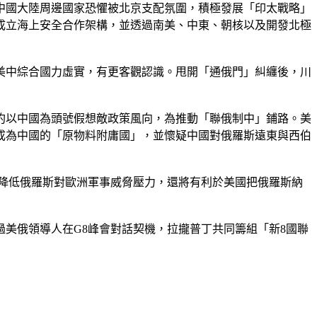
中國大陸周邊國家恐懼被北京支配氛圍，積極發展「印太戰略」
成立海上安全合作架構，並透過南美、中東、朝核以及開發北極
美中綜合國力虛實，有更客觀認識。甩開「通俄門」糾纏後，川
約以中國為頭號假想敵政策風向，為推動「聯俄制中」鋪路。美
成為中國的「原物料附庸國」，並懷疑中國對俄羅斯遠東與西伯
降低俄羅斯對歐洲軍事威脅壓力，還將有利於美國把俄羅斯納
美俄領導人在G8峰會對話契機，拉攏普丁共同籌組「新8國聯