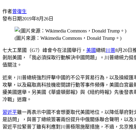
作者
曾復生
發布日期
2019年8月26日
(圖片來源：Wikimedia Commons，Donald Trump。)
七大工業國（G7）峰會今在法國舉行，
美國
總統
川普
8月20
剝削美國，「我必須採取行動解決中國問題」。川普總統力挺
值關注。
近來，川普總統強烈抨擊中國的不公平貿易行為，以及操縱匯
攻擊，以及竊取高科技機密間諜行動等事件頻傳，美國白宮最
擾美國選舉。另美國《華盛頓郵報》與《紐約時報》先後發表
冷戰」迷霧。
習近平
雖一再表示中國不會想要取代美國地位，以降低華府對
是訪問」，與普丁總統簽署兩份提升中俄關係聯合聲明，以及3
習近平拉緊普丁雖有利應對川普極限施壓措施，不過，北京推