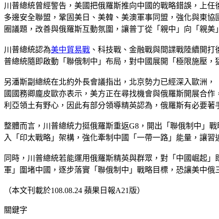
川普總統曾經警告，美國把俄羅斯推向中國的戰略錯誤，上任
多邊安全聯盟，鞏固美日、美韓、美澳軍事同盟，強化與東協
圈議題，改善與俄羅斯互動氛圍，讓普丁從「親中」向「親美
川普總統認為
美中貿易戰
、科技戰、金融戰與間諜戰陸續開打
普總統隨即啟動「聯俄制中」布局，對中國展開「極限施壓，
另潘斯副總統在北約外長會議指出，北京勢力已經深入歐洲，
國國務卿龐皮歐亦表示，美方正在尋找機會與俄羅斯開展合作
利亞領土有野心，因此有部分領導精英認為，俄羅斯有必要著
整體而言，川普總統力挺俄羅斯重返G8，開出「聯俄制中」
入「印太戰略」架構，強化牽制中國「一帶一路」能量，讓習
同時，川普總統若能運用俄羅斯精英與群眾，對「中國崛起」
軍」圍堵中國，逐步落實「聯俄制中」戰略目標，恐讓美中俄
（本文刊載於108.08.24 蘋果日報A21版）
關鍵字