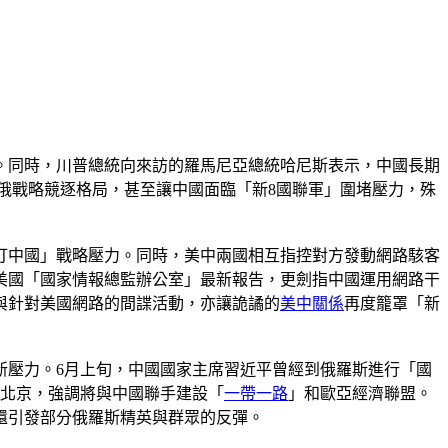
關。同時，川普總統向來訪的羅馬尼亞總統哈尼斯表示，中國長期
俄戰略競逐格局，甚至讓中國面臨「新8國聯軍」圍堵壓力，殊
打中國」戰略壓力。同時，美中兩國相互指控對方發動網路駭客
美國「國家情報總監辦公室」最新報告，更劍指中國運用網路干
與針對美國網路的間諜活動，亦讓詭譎的
美中關係
再度籠罩「新
新壓力。6月上旬，中國國家主席習近平曾經到俄羅斯進行「國
問北京，強調將與中國聯手建設「
一帶一路
」和歐亞經濟聯盟。
還引發部分俄羅斯精英與群眾的反彈。