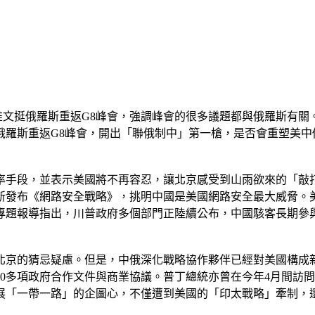
日推文挺俄羅斯重返G8峰會，強調峰會的很多議題都與俄羅斯有
俄羅斯重返G8峰會，開出「聯俄制中」第一槍，是否會重塑美中
率手段，並表示美國將不再容忍，讓北京感受到山雨欲來的「敲
新發布《網路安全戰略》，挑明中國是美國網路安全最大威脅。
專題報導指出，川普政府多個部門正陸續公布，中國駭客長期參
北京的猜忌疑慮。但是，中俄深化戰略協作夥伴已經對美國構成
0多項政府合作文件與商業協議。普丁總統亦曾在今年4月間訪
展「一帶一路」的企圖心，不僅遭到美國的「印太戰略」牽制，