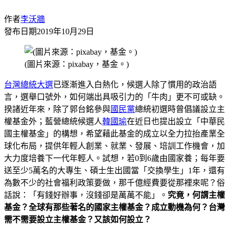
作者
李沃牆
發布日期
2019年10月29日
(圖片來源：pixabay，基金。)
台灣
總統大選
已逐漸進入白熱化，候選人除了慣用的政治語
言，選舉口號外，如何端出具吸引力的「牛肉」更不可或缺。
揆諸近年來，除了郭台銘參與
國民黨
總統初選時曾倡議設立主
權基金外；藍營總統候選人
韓國瑜
在近日也提出設立「中華民
國主權基金」的構想，希望藉此基金的成立以全力拉抬產業全
球化布局，提供年輕人創業、就業、發展、培訓工作機會，加
大力度培養下一代年輕人。試想，若0到6歲由國家養；每年要
送至少5萬名的大專生、碩士生出國當「交換學生」1年，還有
為數不少的社會福利政策要做，那千億經費要從那裡來呢？俗
話說：「有錢好辦事，沒錢卻是萬萬不能」。
究竟，何謂主權
基金？全球有那些著名的國家主權基金？成立動機為何？台灣
需不需要設立主權基金？又該如何設立？