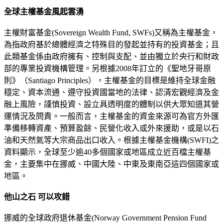
全球主權基金風起雲湧
主權財富基金(Sovereign Wealth Fund, SWFs)又稱為主權基金，
為指政府基於總體經濟之特殊目的發起並持有的投資基金；且
此類基金係由政府擁有、控制與支配、並由獨立於央行和財政
部的專業投資機構管理。另根據2008年訂立的《聖地牙哥原
則》（Santiago Principles），主權基金的目標是維持全球金融
穩定、資本流通、遵守投資國當地的法律、認清宏觀經濟及金
融上風險，謹慎投資、設立具透明度的體制以供大眾知道其營
運情況及問責。一般而言，主權基金的資金來源可為官方外匯
準備移轉資產、預算盈餘、民營化收入或外來援助，或是以石
油和天然氣等大宗商品出口收入。根據主權基金機構(SWFI)之
資料顯示，全球至少逾40多個國家或地區成立近百檔主權基
金，主要集中在挪威、中國大陸、中東及東南亞這四個國家或
地區。
他山之石 可以攻錯
挪威的全球政府退休基金(Norway Government Pension Fund