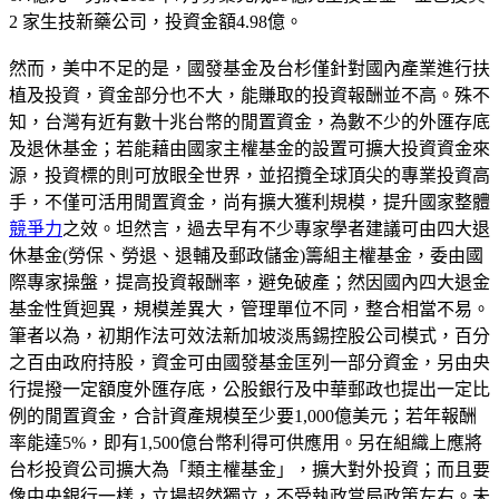
2 家生技新藥公司，投資金額4.98億。
然而，美中不足的是，國發基金及台杉僅針對國內產業進行扶
植及投資，資金部分也不大，能賺取的投資報酬並不高。殊不
知，台灣有近有數十兆台幣的閒置資金，為數不少的外匯存底
及退休基金；若能藉由國家主權基金的設置可擴大投資資金來
源，投資標的則可放眼全世界，並招攬全球頂尖的專業投資高
手，不僅可活用閒置資金，尚有擴大獲利規模，提升國家整體
競爭力
之效。坦然言，過去早有不少專家學者建議可由四大退
休基金(勞保、勞退、退輔及郵政儲金)籌組主權基金，委由國
際專家操盤，提高投資報酬率，避免破產；然因國內四大退金
基金性質迴異，規模差異大，管理單位不同，整合相當不易。
筆者以為，初期作法可效法新加坡淡馬錫控股公司模式，百分
之百由政府持股，資金可由國發基金匡列一部分資金，另由央
行提撥一定額度外匯存底，公股銀行及中華郵政也提出一定比
例的閒置資金，合計資產規模至少要1,000億美元；若年報酬
率能達5%，即有1,500億台幣利得可供應用。另在組織上應將
台杉投資公司擴大為「類主權基金」，擴大對外投資；而且要
像中央銀行一樣，立場超然獨立，不受執政當局政策左右。未