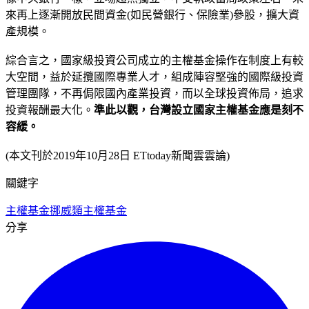
來再上逐漸開放民間資金(如民營銀行、保險業)參股，擴大資
產規模。
綜合言之，國家級投資公司成立的主權基金操作在制度上有較
大空間，益於延攬國際專業人才，組成陣容堅強的國際級投資
管理團隊，不再侷限國內產業投資，而以全球投資佈局，追求
投資報酬最大化。
準此以觀，台灣設立國家主權基金應是刻不
容緩。
(本文刊於2019年10月28日 ETtoday新聞雲雲論)
關鍵字
主權基金
挪威
類主權基金
分享