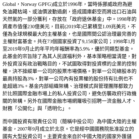
Global，Norway GPFG)成立於1996年，當時係挪威政府為避
免油藏枯竭、或油價波動過劇，造成國庫虧空而將出口石油與
天然氣的一部分獲利，存放在「政府退休基金」中。1998年的
資產市值僅230億美元，目前(2019年)已累積至1.09兆美元，不
僅為全球規模最大的主權基金，也是國際間公認治理最完善的
主權財富基金。共在73個國家投資了9,158家公司；1998年1月
至2019年9月止的年平均年報酬率為5.9%，優於同類型基金。
此基金的宗旨除了為其人民謀福利外，基本策略相當清楚，對
外投資沒有政治戰略目的，不試圖取得對投資標的企業的控制
權，決不操縱單一公司的股票市場價格。對單一公司總股本的
最高持股為3%，對單一公司內有投票權的股份持有比例也不
能超過3%。基金内部組織架構、治理模式與管理團隊都致力
於比照國際金融市場上的私人投資公司，避免仿襲政府行政機
關的架構。另外在國際金融市場網羅吸引招聘一流金融人才、
財務「公開化」與「透明化」。
而中國投資有限責任公司（簡稱中投公司）為中國大陸的主權
基金，2007年9月成立於北京。它是經中國國務院批准設立的
國有大型投資公司。主要資金來自於中國大陸的國家外匯儲