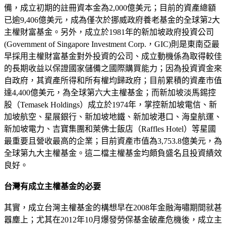
備，成立初期的註冊資本金為2,000億美元；目前的資產總額
已逾9,406億美元，成為僅次於挪威政府養老基金的全球第2大
主權財富基金。另外，成立於1981年的新加坡政府投資公司
(Government of Singapore Investment Corp.，GIC)則是東南亞最
早採用主權財富基金對外投資的公司、成立動機係為取得較佳
的長期收益以保證國家儲備之國際購買能力；因為投資資金來
自政府，其資產所得和所有權均歸政府；目前累積的資產市值
達4,400億美元，為全球第六大主權基金；而新加坡淡馬錫控
股（Temasek Holdings）成立於1974年，掌控新加坡電信、新
加坡航空、星展銀行、新加坡地鐵、新加坡港口、海皇航運、
新加坡電力、吉寶集團和萊佛士飯店（Raffles Hotel）等星國
最重要且營收最高的企業；目前資產市值為3,753.8億美元，為
全球第九大主權基金。這二檔主權基金均頗負盛名且投資績效
良好。
台灣有成立主權基金的必要
其實，成立台灣主權基金的構想早在2008年金融海嘯期間就甚
囂塵上；尤其在2012年10月爆發勞保基金破產危機後，成立主