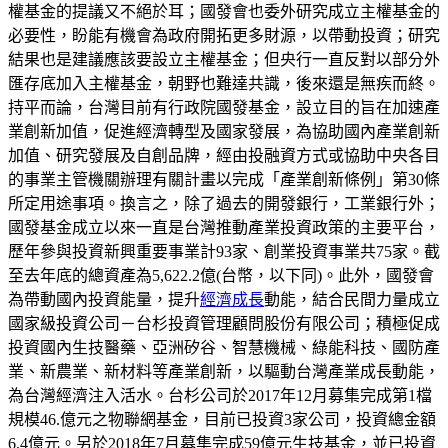
權基金的提議又不絕於耳；國發會也委外研究成立主權基金的
必要性，盼能有機會為政府開拓更多財源，以帶動投資；研究
結果也是建議應該要設立主權基金；但央行一直反對以部分外
匯存底加入主權基金，朝野也難達共識，後來還是無疾而終。
持平而論，台灣目前有行政院國發基金，設立目的旨在加速產
業創新加值，促進經濟轉型及國家發展，為協助國內產業創新
加值、研究發展及自創品牌，經由投融資方式或協助中央各目
的事業主管機關辦理有關計畫以完成「產業創新條例」第30條
所定用途事項。換言之，除了過去的開發銀行，工業銀行外；
國發基金成立以來一直是台灣推動產業投資政策的主要平台，
歷年參與投資新興重要事業計93家、創業投資事業共75家。截
至去年底的總資產為5,622.2億(台幣，以下同)。此外，國發會
為帶動國內投資能量，提升
經濟成長
動能，結合民間力量成立
國家級投資公司－台杉投資管理顧問股份有限公司；積極促成
投資國內生技醫藥、亞洲矽谷、智慧機械、綠能科技、國防產
業、新農業、新材料等產業創新，以驅動台灣產業成長動能，
為台灣經濟注入活水。台杉公司於2017年12月募集完成第1檔
規模46.億元之物聯網基金，目前已投資3家公司，投資總金額
6.4億元。另於2018年7月募集完成59億元生技基金，並已投資