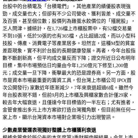
台股中的台積電及「台積電們」，其他產業的績優股表現強
勁，成交量也大；但卻有不少公司營收、獲利皆差、成交量不
及百張，甚至個位數；股價列為雞蛋水餃價位的「殭屍股」，
乏人問津。據統計，在1,726檔上市櫃股票中，有52檔交易量
不到10張，低於50張的也有365檔，占比超過2成，而以小型科
技股、傳產、消費電子等產業居多。坦然言，這種M型的貧富
差距現象，實不利於台股的長期健康發展。再者，今年台股指
數不斷創新高，但平均成交量反而下降；證交所近日公布明年
目標，集中市場預估日均量由今年1,250億元下修至1,200億
元；成交量一旦下降，衝擊最大的恐是證券商。另一方面，股
市是資本市場最重要的籌資工具，但台灣上市櫃公司 IPO(首
次公開發行) 家數近年逐漸減少，7年來衰退超過6成。雖然今
年台股表現不錯，但前9月的上市櫃及興櫃家數合計僅29家，
較去年大幅衰退，且僅達今年目標值的一半左右；尤有進者，
金管會推出多元上市方案欲打造台灣獨角獸，但目前無任何一
家上市，顯示台灣資本市場對企業吸引力出現警訊。
少數產業營運表現獨好整體上市櫃獲利衰退
根據金管會於所公布的本年度第3季財報申報結果，今年上市