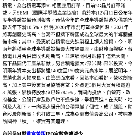
積電，為台積電再添5G相關應用訂單，目前5G晶片訂單滿
載。另SEMI（國際半導體產業協會）甫於本(12)月11日公布年
度半導體設備預測報告，預估今年的全球半導體製造設備銷售
較去年下滑10.5%，但明(2020)年市況可望逐漸回溫，2021年
將再創歷史新高。台灣不但擠下韓國成為全球最大的半導體設
備市場；其中，受惠於台積電在先進製程上擴大投資，今、明
兩年將穩坐全球半導體設備最大市場寶座。由財務面觀察，台
積電11月合併營收也創新高，並連續4個月站穩千億元大關，
寫下晶圓代工產業新猷；另台積電擴大7奈米與5奈米投資，今
明兩年資本支出都將達140億至150億美元高水準；展望明年，
業績也將大幅成長。由籌碼面來看，因基本面看好，營收創新
高，加上美中簽署貿易協議有望；外資近3個月大買台積電逾
31萬張，累積持股水位已達78.5%；而國內投信、自營商、政
府基金、公股行庫及散戶也不遑多論，爭相買進。在天時、地
利及人和下，一向穩步緩升的台積電變了個性，成了飆股，助
台股屢創新高；也打敗三星，成為亞洲市值最高公司，被喻為
護國神「積」，確實有其道理。
台股呈M型
貧富差距
IPO家數急遽減少