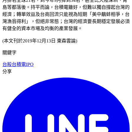
月排名全球21名，到今年9月掉到34名，甚至比大陸深圳、青
島等都落後。持平而論，台積電雖好，但難以獨自撐起台灣的
經濟；轉單效益及台商回流只能視為短期「美中鷸蚌相爭，台
灣漁翁得利」，但絕非常態；台灣的經濟要長期穩定發展必須
有健全的資本市場及均衡的產業發展。
(本文刊於2019年12月13日 東森雲論)
關鍵字
台股
台積電
IPO
分享