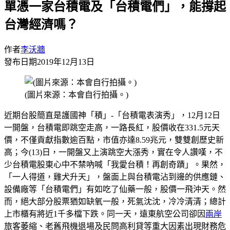
單憑一家台積電及「台積電們」，能撐起
台灣經濟嗎？
作者
李沃牆
發布日期
2019年12月13日
(圖片來源：本會自行拍攝。)
近期台股簡直是護國神「積」-「台積電表演秀」，12月12日
一開盤，台積電即跳空走高，一路長紅，股價收在331.5元天
價，不僅貢獻指數逾百點，市值亦達8.59兆元，雙雙創歷史新
高；今(13)日，一開盤又上演跳空大漲秀，實在令人讚嘆，不
少台積電股東心中不禁吶喊「我愛台積！再創奇蹟」。果然，
「一人得道，雞犬升天」，盤面上與台積電沾到邊的供應鏈、
設備廠等「台積電們」有如吃了仙藥一般，股價一飛沖天。然
而，絕大部分股票猶如缺氧一般，死氣沈沈，冷冷清清；總計
上市櫃有將近1千多檔下跌。同一天，遠東航空公司卻因
兩岸
旅客萎縮、老舊飛機退場及民問高利貸等重大因素出現財務危