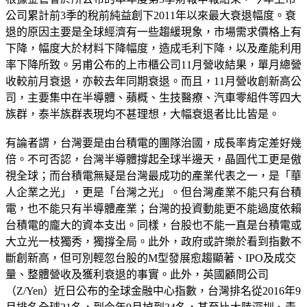
公司累計前3季的稅前純益創下2011年以來最大衰退幅度。衰
退的原因主要是全球經濟有一些趨緩現象，市場需求價格上有
下降，幅度大於材料下降幅度，造成毛利下降，以及產能利用
率下降所致。另甫公布的上市櫃公司11月營收結果，單月總營
收較前月衰退，亦較去年同期衰退。而且，11月營收創新高公
司，主要集中在半導體、蘋概、生技醫療、汽車零組件等四大
族群，泰半族群表現均不甚理想，大幅衰退者比比皆是。
有論者謂，台灣要是由台積電的團隊治國，成長率肯定差好幾
倍。不可否認，台灣半導體撐起全球半邊天，晶圓代工更是傲
視全球；而台積電無疑是台灣最成功的產業代表之一，是「華
人企業之光」，更是「台灣之光」。但台灣產業不能只有台積
電，也不能只有半導體產業；台灣的投資動能更不能過度依賴
台積電的龐大的資本支出。同樣，台股也不能一直是台積電或
大立光一枝獨秀，獨撐全局。此外，政府或許樂於看到指數不
斷創新高，但可別輕忽台股的M型發展愈趨顯著、IPO及成交
量、整體營收及獲利衰退的事實。此外，英國顧問公司
（Z/Yen）近日公布的全球金融中心指數，台灣排名從2016年9