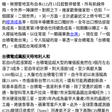
機，無預警地宣布自本(12)月13日起暫停營業，所有航線停
飛，令外界一陣譁然。對照之下，幾家歡樂幾家愁，仿如「一
個國家，二個世界」。另一方面，主計處最近又上修今明二年
的
經濟成長
率，但除半導體業出口獨好外，全年出口預估卻是
負成長，製造業第3季營收也持續負成長，短期難以轉正。有
人揶揄地指稱，以往常是「一顆蘋果救
台灣
」，現在是「一個
台積電救台灣」；令人狐疑的是，單憑一家台積電及「台積電
們」，能撐起台灣經濟嗎？
台積電成飆股天時地利人和
若自8月起漲算起，台積電這超大型的權值股竟然在3個月左右
漲了3成多；若自年初計算，則大漲逾5成，至少貢獻大盤
1,000點以上；大盤也在台積電引領下，自今年初以來漲幅高
達21.68%，市值達新台幣35.92兆元，還有可能再續創新高。
就基本面而言，台積電一直是利多不斷，除了受惠於超微、高
通、聯發科等大客戶拉貨，帶動7奈米製程晶圓出貨暢旺外；5
奈米硬是技壓三星，並將5年內成為最早大量產2奈米的晶圓代
工廠，將搶食華為、蘋果等客戶大單。此外，全球影像感測器
(CIS)龍頭日商索尼（Sony）因產能不足，旗下高階CIS釋單台