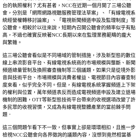
台的執照權利？尤有甚者，NCC在近期一個月開了三場公聽
會，分別是「網際網路視聽服務管理法草案」、「有線電視系
統經營權轉移討論案」、「電視新聞頻道申設及監理制度」等
公聽會。相較於以往來說，短期內召開公聽會的頻率似乎有點
高，不過也確實反映著NCC長期以來在監理業務範疇的龐大
與繁雜。
這三場公聽會看似是不同場域的管制措施，涉及新型態的數位
線上串流影音平台、有線電視系統商的市場規模與壟斷、新聞
頻道總量管制及換照審查機制等三個議題，如果只是從境外影
音與技術平台、市場規模與消費者權益、電視節目內容審查制
度來看，似乎完全不同。但是，有線電視系統掌握頻道上下架
的權利與位置，萬年頻道表反而造成電視頻道申設及建立退場
機制的困難，OTT等新型態技術平台帶來的收視選項改變了許
多民眾的收視習慣，又成為有線電視整體產業的當前棘手問
題．
這三個問題乍看下不一致，但事實上卻是環環相扣，且進一步
檢視NCC公聽會向各界徵詢的議題內容，沒想到竟然相當基