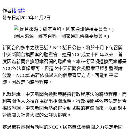
作者
褚瑞婷
發布日期
2020年11月2日
(圖片來源：維基百科，國家通訊傳播委員會。)
新聞台的多事之秋已近！NCC近日公告，將於十月下旬召開
中天新聞台換照案的聽證會，這是NCC成立十四年以來，首
度因為新聞台換照案召開的聽證會。本來衛星頻道換照案都是
NCC依法審議即可，但這次中天新聞台換照案已經引發輿論
波瀾，NCC認為若依循過去的個案審查方式，可能難平眾
議，因故走向聽證程序。
也就是說，中天新聞台換照案將採行政程序法的聽證程序，而
利害關係人必須在場提出相關說明，行政機關將依案決定是否
採取證詞，中天新聞台勢必得全副武裝的有備而來，以面對主
管機關與社會大眾的公評與挑戰。
審過無數電視台執照的NCC，居然無法憑機關之力決定新聞