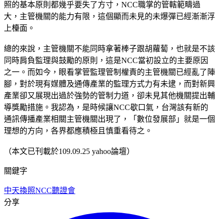
照的基本原則都幾乎要失了方寸，NCC職掌的管轄範疇過
大，主管機關的能力有限，這個顯而未見的未爆彈已經漸漸浮
上檯面。
總的來說，主管機關不能同時拿著棒子跟胡蘿蔔，也就是不該
同時肩負監理與鼓勵的原則，這是NCC當初設立的主要原因
之一。而如今，眼看掌管監理管制權責的主管機關已經亂了陣
腳，對於現有媒體及通傳產業的監理方式力有未逮，而對新興
產業卻又展現出過於強勢的管制力道，卻未見其他機關提出輔
導獎勵措施。我認為，是時候讓NCC歇口氣，台灣該有新的
通訊傳播產業相關主管機關出現了，「數位發展部」就是一個
理想的方向，各界都應積極且慎重看待之。
（本文已刊載於109.09.25 yahoo論壇）
關鍵字
中天換照
NCC
聽證會
分享