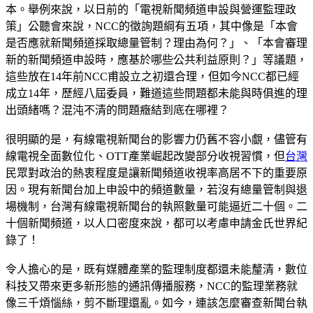
本。舉例來說，以日前的「電視新聞頻道申設與營運監理政
策」公聽會來說，NCC的徵詢題綱有五項，其中像是「本會
是否應就新聞頻道採取總量管制？理由為何？」、「本會審理
新的新聞頻道申設時，應基於哪些公共利益原則？」等議題，
這些放在14年前NCC甫設立之初還合理，但如今NCC都已經
成立14年，歷經八屆委員，難道這些問題都未能與時俱進的理
出頭緒嗎？混沌不清的問題癥結到底在哪裡？
很明顯的是，有線電視新聞台的影響力仍舊不容小覷，儘管有
線電視全面數位化、OTT產業崛起改變部分收視習慣，但
台灣
民眾對政治的熱衷程度是讓新聞頻道收視率高居不下的重要原
因。現有新聞台加上申設中的頻道數量，若沒有總量管制與退
場機制，台灣有線電視新聞台的執照數量可能逼近二十個。二
十個新聞頻道，以人口密度來說，都可以考慮申請金氏世界紀
錄了！
令人擔心的是，既有媒體產業的監理制度都還未能釐清，數位
科技又帶來更多新形態的通訊傳播服務，NCC的監理業務就
像三千煩惱絲，剪不斷理還亂。如今，連該怎麼審查新聞台執