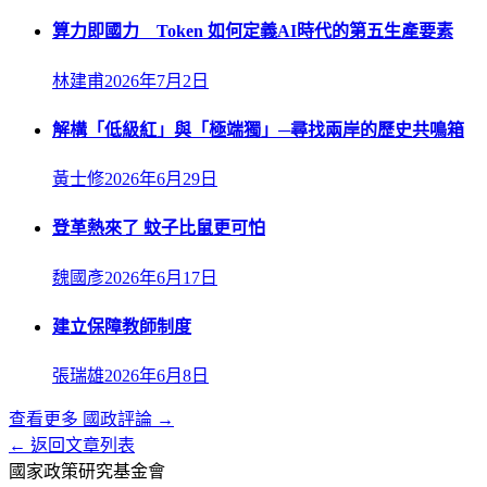
算力即國力 Token 如何定義AI時代的第五生產要素
林建甫
2026年7月2日
解構「低級紅」與「極端獨」─尋找兩岸的歷史共鳴箱
黃士修
2026年6月29日
登革熱來了 蚊子比鼠更可怕
魏國彥
2026年6月17日
建立保障教師制度
張瑞雄
2026年6月8日
查看更多
國政評論
→
← 返回文章列表
國家政策研究基金會