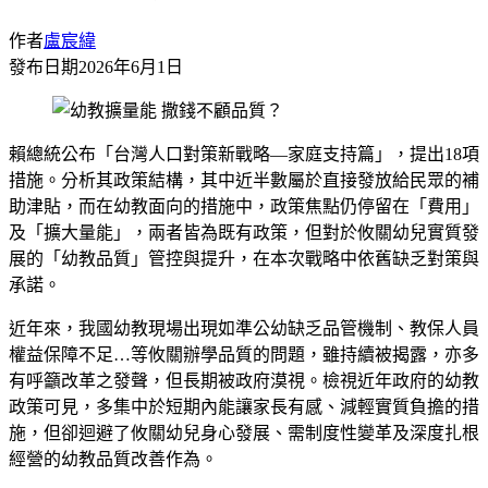
作者
盧宸緯
發布日期
2026年6月1日
賴總統公布「台灣人口對策新戰略—家庭支持篇」，提出18項
措施。分析其政策結構，其中近半數屬於直接發放給民眾的補
助津貼，而在幼教面向的措施中，政策焦點仍停留在「費用」
及「擴大量能」，兩者皆為既有政策，但對於攸關幼兒實質發
展的「幼教品質」管控與提升，在本次戰略中依舊缺乏對策與
承諾。
近年來，我國幼教現場出現如準公幼缺乏品管機制、教保人員
權益保障不足…等攸關辦學品質的問題，雖持續被揭露，亦多
有呼籲改革之發聲，但長期被政府漠視。檢視近年政府的幼教
政策可見，多集中於短期內能讓家長有感、減輕實質負擔的措
施，但卻迴避了攸關幼兒身心發展、需制度性變革及深度扎根
經營的幼教品質改善作為。