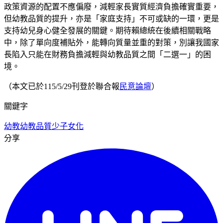
政策資源的配置不應偏廢，減輕家長實質經濟負擔確實重要，
但幼教品質的提升，亦是「家庭支持」不可或缺的一環，更是
支持幼兒身心健全發展的關鍵。期待賴總統在後續相關戰略
中，除了單向度補貼外，能轉向質量並重的對策，別讓我國家
長陷入只能在財務負擔減輕與幼教品質之間「二選一」的困
境。
（本文已於115/5/29刊登於聯合報
民意論壇
）
關鍵字
幼教
幼教品質
少子女化
分享