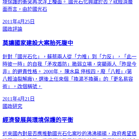
境保護的衝突再次浮上檯面。 國光石化興建於否？就經濟層
面而言，由於國光石
2011年4月25日
國政評論
莫讓國家建設大案胎死腹中
針對「國光石化」，蘇蔡兩人從「力推」到「力反」，「此一
時彼一時」的自我「矛攻盾防」脆弱立場，突顯兩人「昨是今
非」的避責性格。 2000年， 陳水扁 停核四，廢「八輕」(第
八輕油裂解廠)，選後上任來個「換湯不換藥」的「更名易容
術」，改個稱號，
2011年4月21日
國政研究
經濟發展與環境保護的平衡
近來國內對是否應推動國光石化案吵的沸沸揚揚，政府希望透