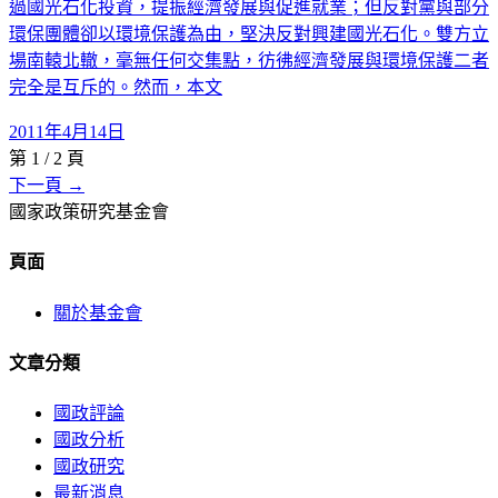
過國光石化投資，提振經濟發展與促進就業；但反對黨與部分
環保團體卻以環境保護為由，堅決反對興建國光石化。雙方立
場南轅北轍，毫無任何交集點，彷彿經濟發展與環境保護二者
完全是互斥的。然而，本文
2011年4月14日
第
1
/
2
頁
下一頁 →
國家政策研究基金會
頁面
關於基金會
文章分類
國政評論
國政分析
國政研究
最新消息