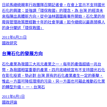
日前馬總統親率行政團隊召開記者會，在會上宣示不支持國光
石化的興建；並強調「環保救國」的理念，為 台灣 的經濟未
來指陳出具體新方向。從中油林園圍廠事件開始，石化業的存
廢與管理政策歷經數十年的社會爭議，如今總統以最高領導人
的身分闡述「環保救國」
2011年6月21日
國政研究
台灣石化的發展方向
石化產業為我國三大兆元產業之一，每年的產值超過一兆台
幣，為我國相當重要的產業。四月底總統宣布不支持國光石化
在彰化投資，勢必對 台灣 原有的石化產業產生一定的衝擊，
惟此一方面可降低環境的污染，另一方面也可藉此推動石化業
的轉型升級。 一、台灣石
2011年6月1日
國政評論