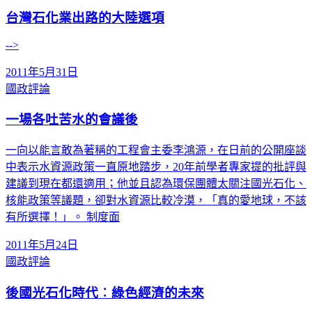
台灣石化業出路的大陸選項
-->
2011年5月31日
國政評論
一場各吐苦水的會議後
一向以能言敢為著稱的工程會主委李鴻源，在日前的公開座談
中表示水資源政策一直原地踏步，20年前學者專家提的批評與
建議到現在都還適用；他並且認為環保團體太關注國光石化、
核能政策等議題，卻對水資源比較冷漠，「真的愛地球，不該
有所選擇！」。 制度面
2011年5月24日
國政評論
後國光石化時代︰綠色經濟的未來