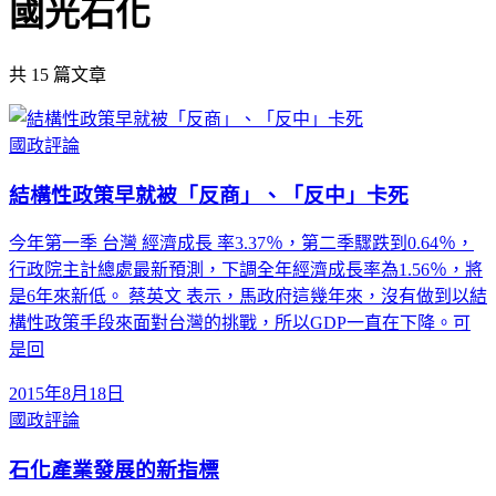
國光石化
共
15
篇文章
國政評論
結構性政策早就被「反商」、「反中」卡死
今年第一季 台灣 經濟成長 率3.37％，第二季驟跌到0.64％，
行政院主計總處最新預測，下調全年經濟成長率為1.56％，將
是6年來新低。 蔡英文 表示，馬政府這幾年來，沒有做到以結
構性政策手段來面對台灣的挑戰，所以GDP一直在下降。可
是回
2015年8月18日
國政評論
石化產業發展的新指標