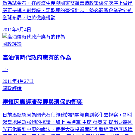
做為試金石，在經濟生產與國家整體營造政策優先次序上做出
嚴正抉擇。劃經緯、定乾坤的豪情壯志，勢必影響企業對外的
全球布局，也將徹底帶動
2011年5月4日
國政評論
高油價時代政府應有的作為
-->
2011年4月27日
國政評論
審慎因應經濟發展與環保的衝突
日前馬總統因為國光石化興建的問題親自到彰化去視察，卻引
起當地民眾強烈的抗議，加上 民進黨 主席 蔡英文 提出要將國
光石化搬到中東的說法，使得大型投資案所引發經濟發展與環