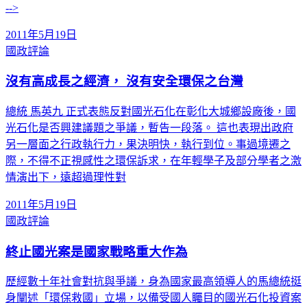
-->
2011年5月19日
國政評論
沒有高成長之經濟， 沒有安全環保之台灣
總統 馬英九 正式表態反對國光石化在彰化大城鄉設廠後，國
光石化是否興建議題之爭議，暫告一段落。 這也表現出政府
另一層面之行政執行力，果決明快，執行到位。事過境遷之
際，不得不正視感性之環保訴求，在年輕學子及部分學者之激
情演出下，遠超過理性對
2011年5月19日
國政評論
終止國光案是國家戰略重大作為
歷經數十年社會對抗與爭議，身為國家最高領導人的馬總統挺
身闡述「環保救國」立場，以備受國人矚目的國光石化投資案