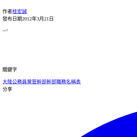
作者
桂宏誠
發布日期
2012年3月21日
-->
關鍵字
大陸公務員
黨管幹部
幹部職務名稱表
分享