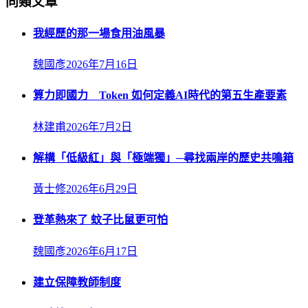
同類文章
我經歷的那一場食用油風暴
魏國彥
2026年7月16日
算力即國力 Token 如何定義AI時代的第五生產要素
林建甫
2026年7月2日
解構「低級紅」與「極端獨」─尋找兩岸的歷史共鳴箱
黃士修
2026年6月29日
登革熱來了 蚊子比鼠更可怕
魏國彥
2026年6月17日
建立保障教師制度