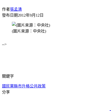
作者
張孟湧
發布日期
2012年9月12日
(圖片來源：中央社)
-->
關鍵字
國民黨
縣市升格
公共政策
分享