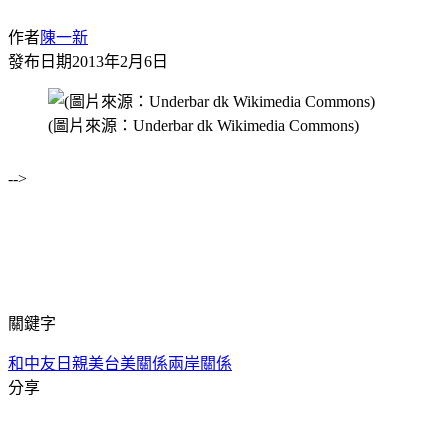
作者
陳一新
發布日期
2013年2月6日
(圖片來源：Underbar dk Wikimedia Commons)
-->
關鍵字
和中友日親美
台美關係
兩岸關係
分享