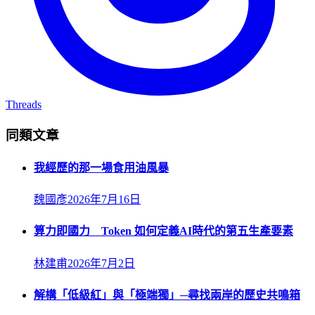
Threads
同類文章
我經歷的那一場食用油風暴
魏國彥
2026年7月16日
算力即國力 Token 如何定義AI時代的第五生產要素
林建甫
2026年7月2日
解構「低級紅」與「極端獨」─尋找兩岸的歷史共鳴箱