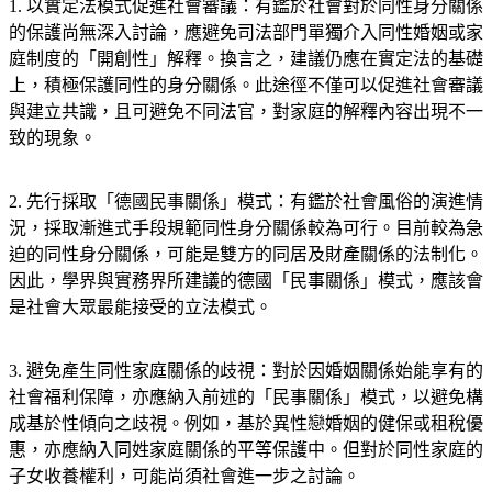
1. 以實定法模式促進社會審議：有鑑於社會對於同性身分關係
的保護尚無深入討論，應避免司法部門單獨介入同性婚姻或家
庭制度的「開創性」解釋。換言之，建議仍應在實定法的基礎
上，積極保護同性的身分關係。此途徑不僅可以促進社會審議
與建立共識，且可避免不同法官，對家庭的解釋內容出現不一
致的現象。
2. 先行採取「德國民事關係」模式：有鑑於社會風俗的演進情
況，採取漸進式手段規範同性身分關係較為可行。目前較為急
迫的同性身分關係，可能是雙方的同居及財產關係的法制化。
因此，學界與實務界所建議的德國「民事關係」模式，應該會
是社會大眾最能接受的立法模式。
3. 避免產生同性家庭關係的歧視：對於因婚姻關係始能享有的
社會福利保障，亦應納入前述的「民事關係」模式，以避免構
成基於性傾向之歧視。例如，基於異性戀婚姻的健保或租稅優
惠，亦應納入同姓家庭關係的平等保護中。但對於同性家庭的
子女收養權利，可能尚須社會進一步之討論。