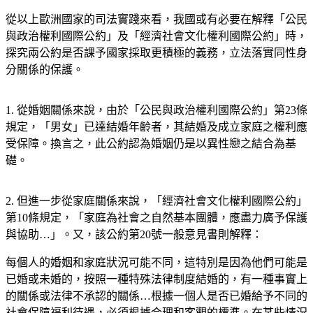
從以上歐洲國家的司法實踐來看，我國或有必要在解釋「公民
與政治權利國際公約」及「經濟社會文化權利國際公約」時，
探究兩公約是否課予國家採取更積極的義務，立法落實同性身
分關係的保護。
1. 從婚姻關係來說，由於「公民與政治權利國際公約」第23條
規定，「男女」已達結婚年齡者，其結婚及成立家庭之權利應
受保障。換言之，此公約認為婚姻仍是以異性戀之結合為基
礎。
2. 但進一步從家庭關係來說，「經濟社會文化權利國際公約」
第10條規定，「家庭為社會之自然基本團體，應盡力廣予保護
與協助…」。又，該公約第20號一般意見書則解釋：
每個人的婚姻和家庭狀況可能不同，這特別是因為他們可能是
已婚或未婚的，按照一種特殊法律制度結婚的，有一種事實上
的關係或法律不承認的關係…根據一個人是否已婚給予不同的
社會保障福利待遇，必須根據合理和客觀的標準。在某些情況