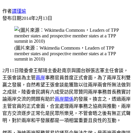
作者
譚瑾瑜
發布日期
2014年2月13日
(圖片來源：Wikimedia Commons，Leaders of TPP
member states and prospective member states at a TPP
summit in 2010)
2月11日陸委會王郁琦主委赴南京與國台辦張志軍主任會談，
王張會談為主管
兩岸
事務官員首度正式會面，為了兩岸互利雙
贏之發展，自然希望王張會談能獲致以往兩岸兩會所無法做到
之成就，陸委會民調有六成受訪民眾贊同兩岸事務首長務實討
論兩岸交流的問題有助於
兩岸關係
的發展。換言之，透過兩岸
主管官員的正式會面，合宜處理兩岸事務之協商與推動，兩岸
官方交流逐步正常化是民眾所樂見，不管會晤之後有無正式聲
明，對於兩岸和平發展都是一項相當重要且良性的互動。
然而，海峽兩岸服務貿易協議至今無法生效，是兩岸兩會復談