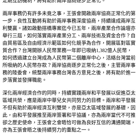
定期互訪機制，將有助於兩岸協商逐步正常化。
兩岸事務仍有許多未竟之事，王張會開啟兩岸協商正常化的第
一步，良性互動將有助於兩岸事務深度協商，持續達成兩岸互
利雙贏。諸如啟動搭橋專案迄今已五年，兩岸產業合作論壇亦
舉行三屆，如何落實兩岸產業分工、兩岸技術及資金合作？自
由貿易區及自由經濟示範區如何化競爭為合作，開展區對區實
質合作？台灣開辦人民幣業務一年即已吸納1,382億人民幣，
如何透過建立台灣成為人民幣第二個離岸中心，活絡台灣當前
所吸納的人民幣存款？兩岸協商逐步正常化之後，主管兩岸事
務的陸委會，統整兩岸事務台灣各方意見之後，將有助於進一
步落實並發揮職能。
深化兩岸經濟合作的同時，持續實踐兩岸和平發展以促進亞太
區域共榮，應是兩岸中華兒女共同努力的目標。兩岸和平發展
不但有助於兩岸經濟互利雙榮，亦是亞太區域發展的基礎，因
此，由和平發展推至兩岸簽署和平協議，亦為兩岸當代不可推
卻之歷史使命，王張會之會晤恰可做為良好互信的溝通開端，
亦為王張會晤之後持續努力的重點之一。