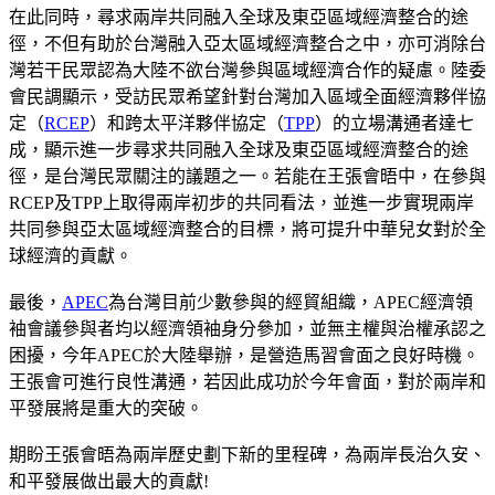
在此同時，尋求兩岸共同融入全球及東亞區域經濟整合的途
徑，不但有助於台灣融入亞太區域經濟整合之中，亦可消除台
灣若干民眾認為大陸不欲台灣參與區域經濟合作的疑慮。陸委
會民調顯示，受訪民眾希望針對台灣加入區域全面經濟夥伴協
定（
RCEP
）和跨太平洋夥伴協定（
TPP
）的立場溝通者達七
成，顯示進一步尋求共同融入全球及東亞區域經濟整合的途
徑，是台灣民眾關注的議題之一。若能在王張會晤中，在參與
RCEP及TPP上取得兩岸初步的共同看法，並進一步實現兩岸
共同參與亞太區域經濟整合的目標，將可提升中華兒女對於全
球經濟的貢獻。
最後，
APEC
為台灣目前少數參與的經貿組織，APEC經濟領
袖會議參與者均以經濟領袖身分參加，並無主權與治權承認之
困擾，今年APEC於大陸舉辦，是營造馬習會面之良好時機。
王張會可進行良性溝通，若因此成功於今年會面，對於兩岸和
平發展將是重大的突破。
期盼王張會晤為兩岸歷史劃下新的里程碑，為兩岸長治久安、
和平發展做出最大的貢獻!