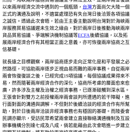
以來兩岸經濟交流中遇到的一個瓶頸，
台灣
方面尚欠大陸一個
正式的溝通及說明，不適當處理恐有失台灣日後洽簽各項協議
之誠信。透過此次會晤，若由王主委主動說明台灣對於海峽兩
岸服務貿易協議遲未生效之緣由，對於兩岸日後推動海峽兩岸
貨品貿易協議、爭端解決機制協議等
ECFA
後續協議，以及拓
展兩岸經濟合作有其相當正面之意義，亦可恢復兩岸協商之互
信基礎。
就長遠之目標觀察，兩岸協商逐步走向正常化是和平發展之必
然路徑，可協助兩岸逐步正視由易而難的兩岸事務。自從兩岸
兩會恢復復談之後，已經完成19項協議，每個協議成果得來不
易，然而隨著兩岸經濟合作的深化，協商所考慮的層面愈來愈
廣，許多涉及主權及治權之經濟事務，已逐漸碰觸到深水區。
王張會針對雙方之前授權兩岸兩會談判所遭遇的若干障礙，進
行面對面的溝通與調解，不但對於後續洽談的經濟合作有所幫
助，對於日後兩岸洽談非經濟事務也有穩固的基礎。而陸委會
民調亦顯示，受訪民眾希望兩會建立直接聯絡溝通機制及互設
辦事機構分別達七成及八成，倘若能藉由此次會晤進一步建立