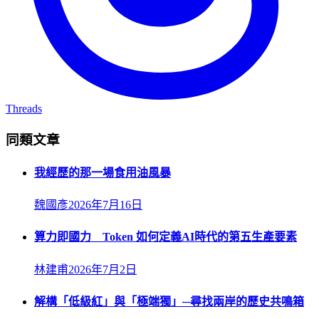
Threads
同類文章
我經歷的那一場食用油風暴
魏國彥
2026年7月16日
算力即國力 Token 如何定義AI時代的第五生產要素
林建甫
2026年7月2日
解構「低級紅」與「極端獨」─尋找兩岸的歷史共鳴箱