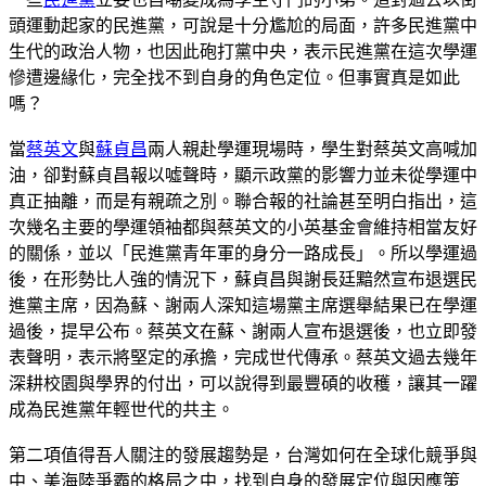
頭運動起家的民進黨，可說是十分尷尬的局面，許多民進黨中
生代的政治人物，也因此砲打黨中央，表示民進黨在這次學運
慘遭邊緣化，完全找不到自身的角色定位。但事實真是如此
嗎？
當
蔡英文
與
蘇貞昌
兩人親赴學運現場時，學生對蔡英文高喊加
油，卻對蘇貞昌報以噓聲時，顯示政黨的影響力並未從學運中
真正抽離，而是有親疏之別。聯合報的社論甚至明白指出，這
次幾名主要的學運領袖都與蔡英文的小英基金會維持相當友好
的關係，並以「民進黨青年軍的身分一路成長」。所以學運過
後，在形勢比人強的情況下，蘇貞昌與謝長廷黯然宣布退選民
進黨主席，因為蘇、謝兩人深知這場黨主席選舉結果已在學運
過後，提早公布。蔡英文在蘇、謝兩人宣布退選後，也立即發
表聲明，表示將堅定的承擔，完成世代傳承。蔡英文過去幾年
深耕校園與學界的付出，可以說得到最豐碩的收穫，讓其一躍
成為民進黨年輕世代的共主。
第二項值得吾人關注的發展趨勢是，台灣如何在全球化競爭與
中、美海陸爭霸的格局之中，找到自身的發展定位與因應策