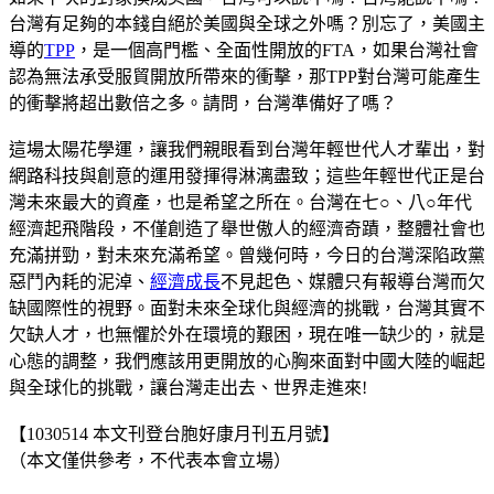
台灣有足夠的本錢自絕於美國與全球之外嗎？別忘了，美國主
導的
TPP
，是一個高門檻、全面性開放的FTA，如果台灣社會
認為無法承受服貿開放所帶來的衝擊，那TPP對台灣可能產生
的衝擊將超出數倍之多。請問，台灣準備好了嗎？
這場太陽花學運，讓我們親眼看到台灣年輕世代人才輩出，對
網路科技與創意的運用發揮得淋漓盡致；這些年輕世代正是台
灣未來最大的資產，也是希望之所在。台灣在七○、八○年代
經濟起飛階段，不僅創造了舉世傲人的經濟奇蹟，整體社會也
充滿拼勁，對未來充滿希望。曾幾何時，今日的台灣深陷政黨
惡鬥內耗的泥淖、
經濟成長
不見起色、媒體只有報導台灣而欠
缺國際性的視野。面對未來全球化與經濟的挑戰，台灣其實不
欠缺人才，也無懼於外在環境的艱困，現在唯一缺少的，就是
心態的調整，我們應該用更開放的心胸來面對中國大陸的崛起
與全球化的挑戰，讓台灣走出去、世界走進來!
【1030514 本文刊登台胞好康月刊五月號】
（本文僅供參考，不代表本會立場）