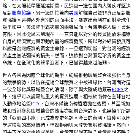
略。在太陽花學運延燒期間，民進黨一邊在國內大聲疾呼堅決
反對
服貿協議
，另一邊卻忙著向
美國
解釋自己並非真正反對服
貿協議。這種內外有別的兩面手法，暴露出台灣在面對全球化
競爭和中、美海陸爭霸夾擊的兩難局面。台灣地狹人稠、資源
有限，因此從過去到現在，一直只能以對外的經貿開放來構築
自身的經濟實力與帶動內需的經濟發展，所以對外經貿發展可
以說是台灣經濟的黃金生命線，一旦遭到切斷，對台灣的經濟
將產生無法彌補的損失。然而，這條對台灣彌足珍貴的黃金生
命線，在全球化的競爭浪潮下，已變得越來越脆弱。
世界各國為因應全球化的競爭，紛紛推動區域整合來強化自身
的競爭優勢，以防在這場全球競賽之中被邊緣化。台灣面對這
一波全球化與區域整合的浪潮，除了與大陸成功簽署
ECFA
之
外，幾乎可以說毫無重大的實質進展。相較於南韓在全球各地
大動作地洽簽
FTA
，台灣不僅被南韓遠遠拋在後頭，甚至新加
坡和香港參與區域整合的速度亦超前台灣許多，也無怪乎所謂
的「亞洲四小龍」已成為歷史名詞。今日的台灣，縱使可以因
學運帶動的高漲情緒，悍然拒絕與大陸簽署服貿協議。然而，
如果下次的對象換成美國，台灣可以說不嗎？台灣能說不嗎？