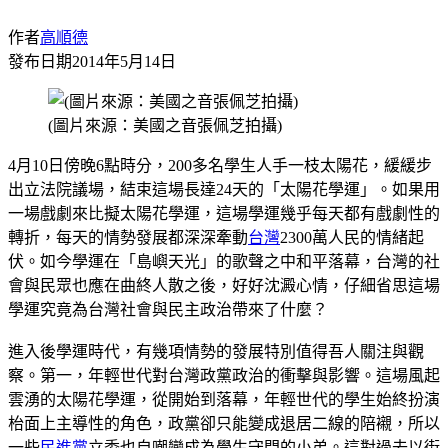
作者
高順德
發布日期
2014年5月14日
(圖片來源：美國之音張佩芝拍攝)
4月10日傍晚6點時分，200多名學生人手一枝太陽花，緩緩步
出立法院議場，結束這場長達24天的「太陽花學運」。如果用
一場戲劇來比擬太陽花學運，這場學運幾乎每天都有戲劇性的
轉折，每天的情勢發展都深深牽動
台灣
2300萬人民的情緒起
伏。如今學運在「島嶼天光」的歌聲之中和平落幕，台灣的社
會與民眾也應在曲終人散之後，好好沈澱心情，仔細省思這場
學運究竟為台灣社會與民主政治帶來了什麼？
進入後學運時代，有幾項情勢的發展特別值得吾人關注與觀
察。第一，年輕世代對台灣政黨政治的衝擊與影響。這場風起
雲湧的太陽花學運，從開始到落幕，年輕世代的學生始終扮演
枱面上主導性的角色，政黨卻只能變成退居二線的陪襯，所以
一些
民進黨
立委也自嘲變成為學生守門的小弟。這對過去以街