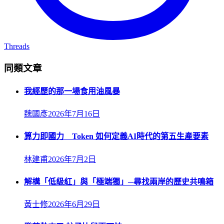
Threads
同類文章
我經歷的那一場食用油風暴
魏國彥
2026年7月16日
算力即國力 Token 如何定義AI時代的第五生產要素
林建甫
2026年7月2日
解構「低級紅」與「極端獨」─尋找兩岸的歷史共鳴箱
黃士修
2026年6月29日