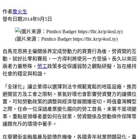
作者
詹火生
發布日期
2014年9月5日
(圖片來源：Pimlico Badger https://flic.kr/p/4osLty)
自馬克思將主僱關係界定成勞動力的買賣行為後，勞資間的互
動，就好比零和賽局，一方得利將使另一方受損。長久以來因
兩者力量懸殊，
勞工
政策多從保護弱勢之觀點研擬，旨在維持
社會的穩定與和諧。
「全球化」讓企業得以選擇到法令規範寬鬆的地區設廠，進而
避開官方及工會之限制。景氣好壞也會影響勞資雙方的議價位
置，可知勞動政策的調整與經濟發展關連密切。時值臺灣轉型
之際，任命一位深諳產業變化趨向的勞工首長，未嘗不是項變
革，重點是領導者要如何在就業、勞資關係及勞動條件保障等
議題充斥的環境中著手。
在華爾街金融風暴及歐債危機後，各國青年就業問題惡化，臺