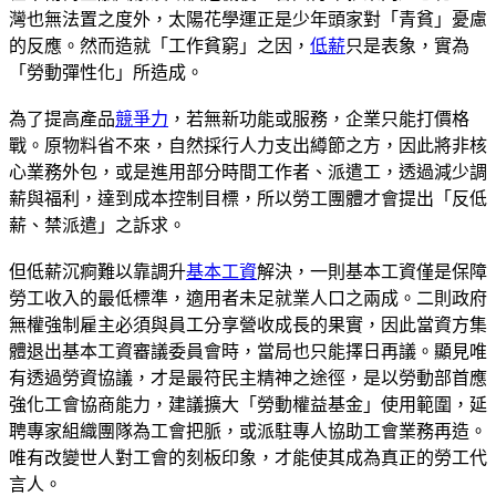
灣也無法置之度外，太陽花學運正是少年頭家對「青貧」憂慮
的反應。然而造就「工作貧窮」之因，
低薪
只是表象，實為
「勞動彈性化」所造成。
為了提高產品
競爭力
，若無新功能或服務，企業只能打價格
戰。原物料省不來，自然採行人力支出繜節之方，因此將非核
心業務外包，或是進用部分時間工作者、派遣工，透過減少調
薪與福利，達到成本控制目標，所以勞工團體才會提出「反低
薪、禁派遣」之訴求。
但低薪沉痾難以靠調升
基本工資
解決，一則基本工資僅是保障
勞工收入的最低標準，適用者未足就業人口之兩成。二則政府
無權強制雇主必須與員工分享營收成長的果實，因此當資方集
體退出基本工資審議委員會時，當局也只能擇日再議。顯見唯
有透過勞資協議，才是最符民主精神之途徑，是以勞動部首應
強化工會協商能力，建議擴大「勞動權益基金」使用範圍，延
聘專家組織團隊為工會把脈，或派駐專人協助工會業務再造。
唯有改變世人對工會的刻板印象，才能使其成為真正的勞工代
言人。