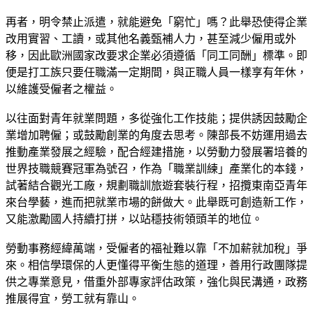
再者，明令禁止派遣，就能避免「窮忙」嗎？此舉恐使得企業
改用實習、工讀，或其他名義甄補人力，甚至減少僱用或外
移，因此歐洲國家改要求企業必須遵循「同工同酬」標準。即
便是打工族只要任職滿一定期間，與正職人員一樣享有年休，
以維護受僱者之權益。
以往面對青年就業問題，多從強化工作技能；提供誘因鼓勵企
業增加聘僱；或鼓勵創業的角度去思考。陳部長不妨運用過去
推動產業發展之經驗，配合經建措施，以勞動力發展署培養的
世界技職競賽冠軍為號召，作為「職業訓練」產業化的本錢，
試著結合觀光工廠，規劃職訓旅遊套裝行程，招攬東南亞青年
來台學藝，進而把就業市場的餅做大。此舉既可創造新工作，
又能激勵國人持續打拼，以站穩技術領頭羊的地位。
勞動事務經緯萬端，受僱者的福祉難以靠「不加薪就加稅」爭
來。相信學環保的人更懂得平衡生態的道理，善用行政團隊提
供之專業意見，借重外部專家評估政策，強化與民溝通，政務
推展得宜，勞工就有靠山。