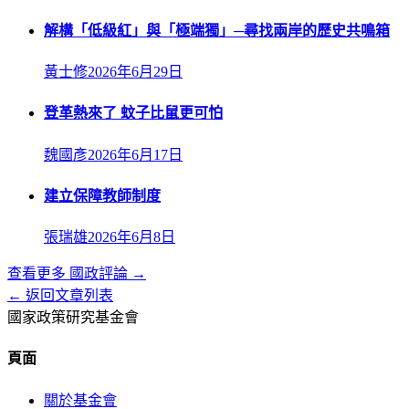
解構「低級紅」與「極端獨」─尋找兩岸的歷史共鳴箱
黃士修
2026年6月29日
登革熱來了 蚊子比鼠更可怕
魏國彥
2026年6月17日
建立保障教師制度
張瑞雄
2026年6月8日
查看更多
國政評論
→
← 返回文章列表
國家政策研究基金會
頁面
關於基金會