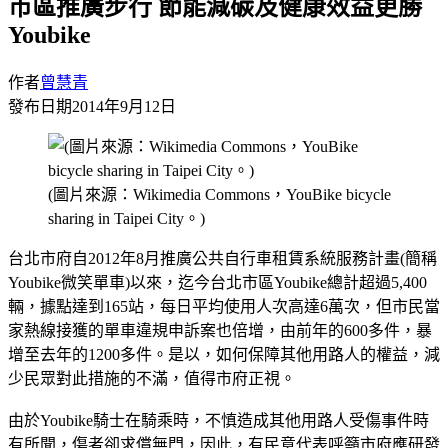
市區推廣步行 節能減碳及健康效益更勝
Youbike
作者
曾慧青
發布日期
2014年9月12日
(圖片來源：Wikimedia Commons，YouBike bicycle
sharing in Taipei City。)
台北市府自2012年8月推廣公共自行車租賃系統服務計畫(簡稱
Youbike微笑單車)以來，迄今台北市區Youbike總計超過5,400
輛，據點達到165站，每日平均使用人次高達6萬次，但市民當
家熱線接獲的單車違規申訴案也倍增，由前年的600多件，暴
增至去年的1200多件。是以，如何保障其他用路人的權益，減
少民眾對此措施的不滿，值得市府正視。
由於Youbike騎士在騎乘時，不慎造成其他用路人受傷事件時
有所聞，傷者卻求償無門，因此，有民意代表呼籲市府應研發