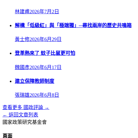
林建甫
2026年7月2日
解構「低級紅」與「極端獨」─尋找兩岸的歷史共鳴箱
黃士修
2026年6月29日
登革熱來了 蚊子比鼠更可怕
魏國彥
2026年6月17日
建立保障教師制度
張瑞雄
2026年6月8日
查看更多
國政評論
→
← 返回文章列表
國家政策研究基金會
頁面