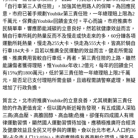
「自行車第三人責任險」，加強其他用路人的保障。為回應民
意，市府已著手規劃Youbike第三責任險，一年總理賠上限為2
千萬元，保費由Youbike回饋金支付。平心而論，市府推廣市
民騎單車，響應節能減碳的立意良好，然若就健康效益而言，
騎自行車所耗的熱量反而不及慢走或快走來的多，60分鐘各項
運動所耗熱量，慢走為255大卡、快走為555大卡，皆高於騎自
行車184大卡，且若以推廣全民運動的效益而言，健走所需設
備、推廣費用皆較自行車低。再者，第三責任險的上路，雖然
能讓傷者獲得理賠，惟Youbike年收1.2億元，每年的回饋金只
有15%(約1800萬元)，低於第三責任險一年總理賠上限2千萬
元，是否足已支付理賠所需金額，且過程需請警察處理，無疑
增加了行政負擔。
質言之，北市府推廣Youbike的立意良善，尤其規劃第三責任
險的作為更值肯定，但以國內新近報告發現，有五成國人深陷
三高(高血壓、高膽固醇、高血糖)危機，卻僅有四成國人有規
律運動習慣，顯然國人運動習慣待加強，應積極推廣符合經濟
及健康效益且全民又可參與的運動。僉以台北市老人人口約36
萬(占全市人口13.05%)，市府應營造友善高齡化環境，讓年長