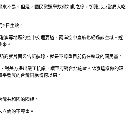
得來不易。但是，國民黨選舉敗得如此之慘，卻讓北京當局大吃
月5日生效。
和港澳等地區的空中交通要道，兩岸空中直航也經過該空域。近
往來。
北諮商就片面公告新航線，就是不尊重目前仍在執政的國民黨。
飆，對美方提出嚴正抗議，讓華府對台北施壓。北京這樣做的理
和平發展的台灣同胞情何以堪。
台灣共和國的國旗。
朱立倫的不尊重。