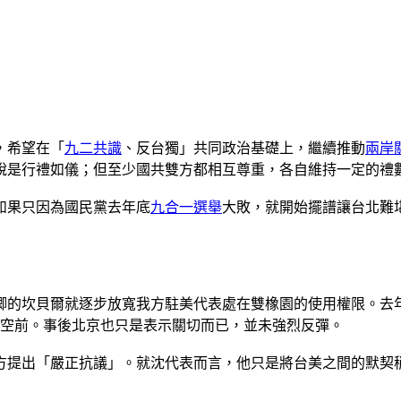
，希望在「
九二共識
、反台獨」共同政治基礎上，繼續推動
兩岸
說是行禮如儀；但至少國共雙方都相互尊重，各自維持一定的禮
如果只因為國民黨去年底
九合一選舉
大敗，就開始擺譜讓台北難
卿的坎貝爾就逐步放寬我方駐美代表處在雙橡園的使用權限。去
模空前。事後北京也只是表示關切而已，並未強烈反彈。
美方提出「嚴正抗議」。就沈代表而言，他只是將台美之間的默