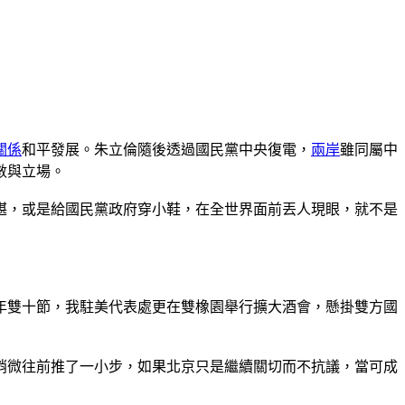
關係
和平發展。朱立倫隨後透過國民黨中央復電，
兩岸
雖同屬中
數與立場。
堪，或是給國民黨政府穿小鞋，在全世界面前丟人現眼，就不是
年雙十節，我駐美代表處更在雙橡園舉行擴大酒會，懸掛雙方國
契稍微往前推了一小步，如果北京只是繼續關切而不抗議，當可成