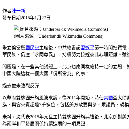
作者
陳一新
發布日期
2015年1月27日
(圖片來源：Underbar dk Wikimedia Commons)
朱立倫當選
國民黨
主席後，中共總書記
習近平
第一時間拍賀電
華民族，仍應「求同尊異」，持續努力拉近彼此心理距離。雖
問題是，在一些其他議題上，北京也應同樣維持一定的立場。
中國大陸這樣一個大國「份所當為」的事。
過去並未強烈反彈
以華府雙橡園升旗風波來說，從2011年開始，時任
美國
亞太助
旗，與會來賓超過3千多位，包括美方政要與參、眾議員，規
未料，沈代表2015年元旦主持雙橡園升旗典禮後，北京卻對
為兩岸和平發展關係持續進展的一項見證。