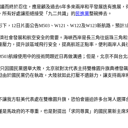
抗議而終於忍住，應是顧及過去6年多來兩岸和平發展迭有進展，
，所有好處讓拒絕接受「九二共識」的
民進黨
整碗捧去。
2日片面公告M503、W121、W122及W123新航路，預計3
岸經濟社會發展和航空安全的需要。海峽西岸是長三角往返珠三角
量壓力，提升該區域飛行安全，提高航班正點率，便利兩岸人員
503航線使用中的技術問題近日再做溝通；但是，北京不與台
，只因國民黨選舉大敗，北京就對沈代表主持雙橡園升旗典禮發
但由於國民黨仍在執政，大陸就如此打壓不遺餘力，讓支持兩岸
不讓我方駐美代表處在雙橡園升旗，恐怕會逼迫許多台灣人選擇
僅是馬政府的不尊重，也是對提出「求同尊異」的國民黨新主席