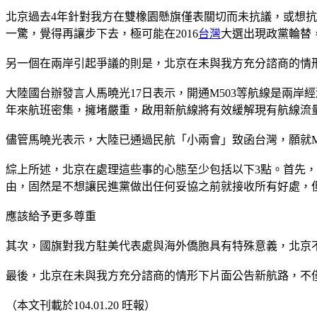
北京過去4年針對我方在雙橡園懸旗僅表關切而未抗議，或想
一驚，覺得再讓步下去，極可能在2016
台灣
大選出現政黨輪替
另一個在兩岸引起爭議的則是，北京在未與我方充分諮商的情形下，1
大陸國台辦發言人馬曉光17日表示，開通M503等航線是兩
年來航班密集，擁堵嚴重，啟用新航線將有效緩解現有航線流
儘管馬曉光表示，大陸已通過民航「小兩會」致函台灣，願就M
綜上所述，北京在處理這些事的心態至少包括以下3點。首先
由，固然是不想讓民進黨做出任何妥協之前就接收所有好處，
應該給予更多尊重
其次，國旗對我方駐美代表處與海外僑胞具有特殊意義，北京
最後，北京在未與我方充分諮商的情形下片面公告新航路，不
（本文刊載於104.01.20 旺報）