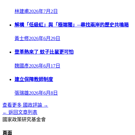
林建甫
2026年7月2日
解構「低級紅」與「極端獨」─尋找兩岸的歷史共鳴箱
黃士修
2026年6月29日
登革熱來了 蚊子比鼠更可怕
魏國彥
2026年6月17日
建立保障教師制度
張瑞雄
2026年6月8日
查看更多
國政評論
→
← 返回文章列表
國家政策研究基金會
頁面