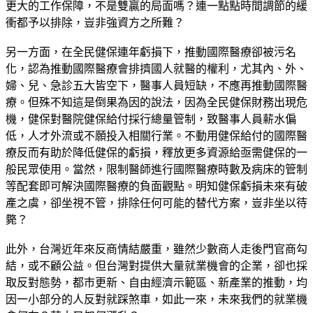
更大的工作保障，不是雙贏的局面嗎？連一點點時間調節的緩
衝都予以排除，豈非強資方之所難？
另一方面，在全民健保連年虧損下，推動國際醫療卻被污名
化，認為推動國際醫療會排擠國人就醫的權利，尤其內、外、
婦、兒、急診五大皆空下，醫事人員短缺，不應再推動國際醫
療。但殊不知這是倒果為因的說法，因為全民健保財務出現危
機，健保對醫院健保給付採行總量管制，致醫事人員薪水偏
低，人才外流或不願投入相關行業。不動用健保給付的國際醫
療反而有助於降低健保的虧損，釋放更多資源給亟需健保的一
般民眾使用。當然，限制醫師進行國際醫療時數及病床的管制
等配套即可解決國際醫療的負面觀點。明知健保虧損未來有破
產之虞，卻坐視不管，排除任何可能的替代方案，豈非坐以待
斃？
此外，台灣近年來反商情結嚴重，雖然少數商人走後門官商勾
結，或不顧公益。但台灣對提供大量就業機會的企業，卻也採
取反對態勢，都市更新、自由經濟示範區、新產業的推動，均
因一小部分的人反對就踩煞車，如此一來，未來我們的就業機