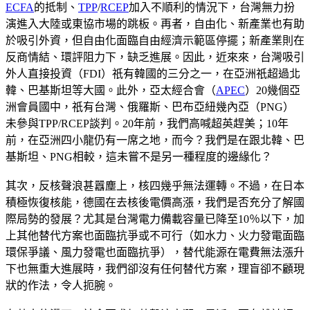
ECFA
的抵制、
TPP
/
RCEP
加入不順利的情況下，台灣無力扮
演進入大陸或東協市場的跳板。再者，自由化、新產業也有助
於吸引外資，但自由化面臨自由經濟示範區停擺；新產業則在
反商情結、環評阻力下，缺乏進展。因此，近來來，台灣吸引
外人直接投資（FDI）祇有韓國的三分之一，在亞洲祇超過北
韓、巴基斯坦等大國。此外，亞太經合會（
APEC
）20幾個亞
洲會員國中，祇有台灣、俄羅斯、巴布亞紐幾內亞（PNG）
未參與TPP/RCEP談判。20年前，我們高喊超英趕美；10年
前，在亞洲四小龍仍有一席之地，而今？我們是在跟北韓、巴
基斯坦、PNG相較，這未嘗不是另一種程度的邊緣化？
其次，反核聲浪甚囂塵上，核四幾乎無法運轉。不過，在日本
積極恢復核能，德國在去核後電價高漲，我們是否充分了解國
際局勢的發展？尤其是台灣電力備載容量已降至10％以下，加
上其他替代方案也面臨抗爭或不可行（如水力、火力發電面臨
環保爭議、風力發電也面臨抗爭），替代能源在電費無法漲升
下也無重大進展時，我們卻沒有任何替代方案，理盲卻不顧現
狀的作法，令人扼腕。