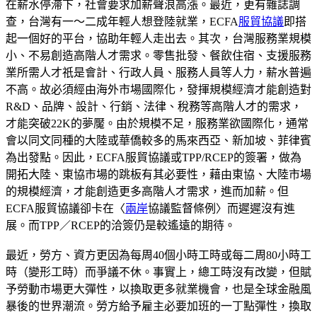
在薪水停滯下，社會要求加薪聲浪高漲。最近，更有雜誌調
查，台灣有一～二成年輕人想登陸就業，ECFA
服貿協議
即搭
起一個好的平台，協助年輕人走出去。其次，台灣服務業規模
小、不易創造高階人才需求。零售批發、餐飲住宿、支援服務
業所需人才祇是會計、行政人員、服務人員等人力，薪水普遍
不高。故必須經由海外市場國際化，發揮規模經濟才能創造對
R&D、品牌、設計、行銷、法律、稅務等高階人才的需求，
才能突破22K的夢魘。由於規模不足，服務業欲國際化，通常
會以同文同種的大陸或華僑較多的馬來西亞、新加坡、菲律賓
為出發點。因此，ECFA服貿協議或TPP/RCEP的簽署，做為
開拓大陸、東協市場的跳板有其必要性，藉由東協、大陸市場
的規模經濟，才能創造更多高階人才需求，進而加薪。但
ECFA服貿協議卻卡在〈
兩岸
協議監督條例〉而遲遲沒有進
展。而TPP／RCEP的洽簽仍是較遙遠的期待。
最近，勞方、資方更因為每周40個小時工時或每二周80小時工
時（變形工時）而爭議不休。事實上，總工時沒有改變，但賦
予勞動市場更大彈性，以換取更多就業機會，也是全球金融風
暴後的世界潮流。勞方給予雇主必要加班的一丁點彈性，換取