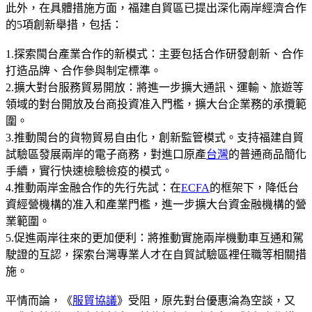
此外，在具體措施方面，福建自貿區已提出深化兩岸經濟合作
的5項創新舉措，包括：
1.探索閩台產業合作的新模式：主要包括合作研發創新、合作
打造品牌、合作參與制定標準。
2.擴大對台服務貿易開放：將進一步擴大通訊、運輸、旅遊等
領域的對台開放及台商投資准入門檻，擴大台企業務的承攬範
圍。
3.推動閩台的貨物貿易自由化，創新監管模式。支持福建自貿
試驗區發展兩岸的電子商務，對進口原產
台灣
的普通商品簡化
手續，實行快速檢驗檢疫的模式。
4.推動兩岸金融合作的先行先試：在
ECFA
的框架下，降低台
資經營機構的准入和產業門檻，進一步擴大台資金融機構的營
業範圍。
5.促進兩岸往來的更加便利：將推動實施兩岸機動車互通和駕
駛證的互認，探索台灣專業人才在自貿試驗區裡任職等相關措
施。
平情而論，《
服貿協議
》受阻，原先對台優惠淪為空談，又