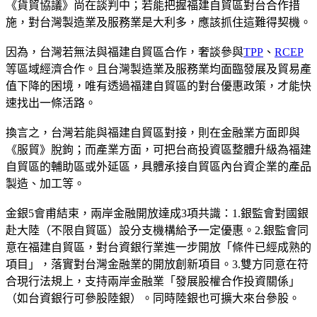
《貨貿協議》尚在談判中；若能把握福建自貿區對台合作措
施，對台灣製造業及服務業是大利多，應該抓住這難得契機。
因為，台灣若無法與福建自貿區合作，奢談參與
TPP
、
RCEP
等區域經濟合作。且台灣製造業及服務業均面臨發展及貿易產
值下降的困境，唯有透過福建自貿區的對台優惠政策，才能快
速找出一條活路。
換言之，台灣若能與福建自貿區對接，則在金融業方面即與
《服貿》脫鉤；而產業方面，可把台商投資區整體升級為福建
自貿區的輔助區或外延區，具體承接自貿區內台資企業的產品
製造、加工等。
金銀5會甫結束，兩岸金融開放達成3項共識：1.銀監會對國銀
赴大陸（不限自貿區）設分支機構給予一定優惠。2.銀監會同
意在福建自貿區，對台資銀行業進一步開放「條件已經成熟的
項目」，落實對台灣金融業的開放創新項目。3.雙方同意在符
合現行法規上，支持兩岸金融業「發展股權合作投資關係」
（如台資銀行可參股陸銀）。同時陸銀也可擴大來台參股。