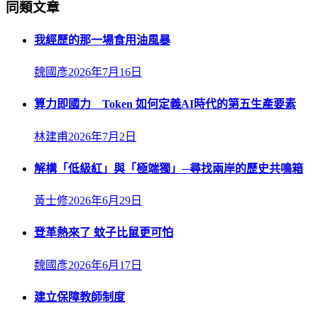
同類文章
我經歷的那一場食用油風暴
魏國彥
2026年7月16日
算力即國力 Token 如何定義AI時代的第五生產要素
林建甫
2026年7月2日
解構「低級紅」與「極端獨」─尋找兩岸的歷史共鳴箱
黃士修
2026年6月29日
登革熱來了 蚊子比鼠更可怕
魏國彥
2026年6月17日
建立保障教師制度