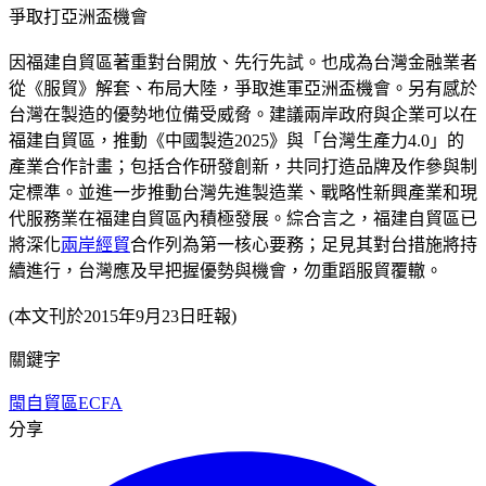
爭取打亞洲盃機會
因福建自貿區著重對台開放、先行先試。也成為台灣金融業者
從《服貿》解套、布局大陸，爭取進軍亞洲盃機會。另有感於
台灣在製造的優勢地位備受威脅。建議兩岸政府與企業可以在
福建自貿區，推動《中國製造2025》與「台灣生產力4.0」的
產業合作計畫；包括合作研發創新，共同打造品牌及作參與制
定標準。並進一步推動台灣先進製造業、戰略性新興產業和現
代服務業在福建自貿區內積極發展。綜合言之，福建自貿區已
將深化
兩岸經貿
合作列為第一核心要務；足見其對台措施將持
續進行，台灣應及早把握優勢與機會，勿重蹈服貿覆轍。
(本文刊於2015年9月23日旺報)
關鍵字
閩自貿區
ECFA
分享