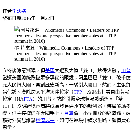
作者
李沃牆
發布日期
2016年11月22日
(圖片來源：Wikimedia Commons，Leaders of TPP
member states and prospective member states at a TPP
summit in 2010)
立冬後涼意漸濃，但
美國
大選及大陸「雙11」炒得火熱；
川普
當選美國總統跌破眾多專家的眼鏡；阿里巴巴「雙11」破千億
元人民幣大關，再創歷史新高，一樣引人矚目。然而，主張貿
易保護、廢除跨太平洋夥伴協定（
TPP
）及退出北美自由貿易
協定（NA
FTA
）的川普，勢將引爆全球貿易戰硝煙。「雙
11」則證明跨境電商將成為貿易保護下的新利器。時局詭譎多
變，但主控權仍在大國手上，
台灣
係一小型開放的經濟體，端
賴對外貿易維繫
經濟成長
，如何在逆境中謀求生路，頗值費心
思量。