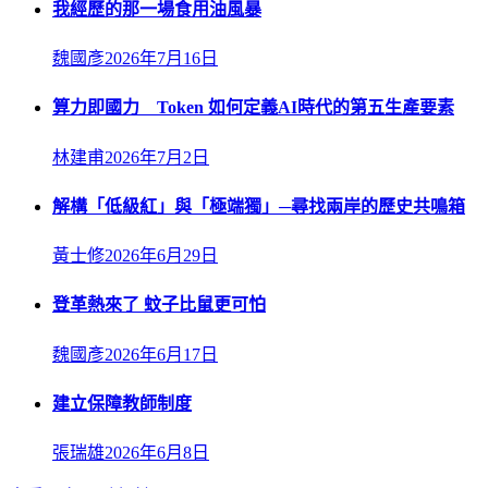
我經歷的那一場食用油風暴
魏國彥
2026年7月16日
算力即國力 Token 如何定義AI時代的第五生產要素
林建甫
2026年7月2日
解構「低級紅」與「極端獨」─尋找兩岸的歷史共鳴箱
黃士修
2026年6月29日
登革熱來了 蚊子比鼠更可怕
魏國彥
2026年6月17日
建立保障教師制度
張瑞雄
2026年6月8日