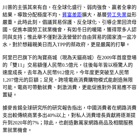
川普的主張其來有自，在全球化盛行、弱肉強食、贏者全拿的
結果，導致分配極度不均、
貧富差距
擴大，基層
勞工
失業
益形
嚴重。此時此刻，倡議貿易保護、反全球化、引導企業回流母
國、促進本國勞工就業機會，有如冬日的暖陽，獲得眾多人認
同與支持；惟此舉不僅對汲汲營營於自由貿易的國家澆一盆冷
水，對於想藉親美日而入TPP的蔡政府，更是嚴厲的打擊。
阿里巴巴旗下的淘寶商城（現為天貓商城）在2009年首度登場
的「雙11」交易額僅人民幣0.5億元，往後每年皆以極驚人的
速度成長，去年為人民幣912億元，今年度更突破至人民幣
1,207億元的巨額；足見，跨境電商消費購物模式能創造無限
可能。電商可帶動就費、刺激消費，更能促進對外貿易應不容
置疑。
據麥肯錫全球研究所的研究報告指出，中國消費者在網路消費
支出較傳統商業多出40%以上，對私人消費增長貢獻將逐漸提
升到2020年的7%；除此，也創造數萬家網路商品及相關服務
業就業機會。