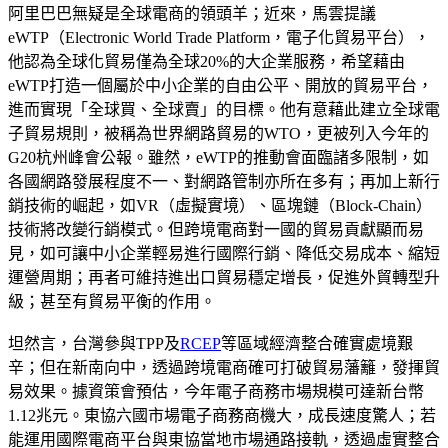
阿里巴巴無疑是全球電商的領頭羊；近來，馬雲提議
eWTP（Electronic World Trade Platform，電子化貿易平台），
他認為全球化貿易僅為全球20%的大企業服務，希望藉由
eWTP打造一個屬於中小企業的自由公平、開放的貿易平台，
進而實現「全球買、全球賣」的目標。他有意藉此建立全球電
子貿易規則，被稱為世界網路貿易的WTO，更被列入今年的
G20杭州峰會公報。雖然，eWTP的推動會面臨諸多限制，如
各國網路發展程度不一、對網路管制亦所在多有；再加上新行
銷技術的崛起，如VR（虛擬實境）、區塊鏈（Block-Chain）
技術將改變行銷模式。但跨境電商對一國的貿易貢獻顯而易
見，如可讓中小企業輕易進行國際行銷、降低交易成本、縮短
運營周期；再者可維持進出口貿易穩定增長，促進外貿轉型升
級；甚至有貿易平衡的作用。
坦然言，台灣參與TPP及
RCEP
等區域經濟整合確實處境艱
辛；但在新南向中，透過跨境電商確可打破貿易藩籬，發揮貿
易效果。據資策會預估，今年電子商務市場規模可達新台幣
1.12兆元。東協六國市場電子商務商機大，成長速度驚人；若
能運用國際電商平台與東協當地市場通路接軌，透過虛實整合