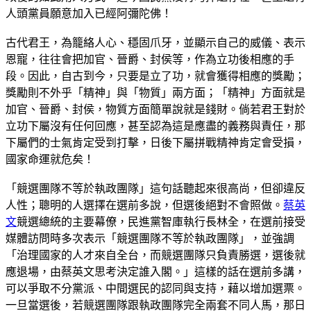
人頭黨員願意加入已經阿彌陀佛！
古代君王，為籠絡人心、穩固爪牙，並顯示自己的威儀、表示
恩寵，往往會把加官、晉爵、封侯等，作為立功後相應的手
段。因此，自古到今，只要是立了功，就會獲得相應的獎勵；
獎勵則不外乎「精神」與「物質」兩方面；「精神」方面就是
加官、晉爵、封侯，物質方面簡單說就是錢財。倘若君王對於
立功下屬沒有任何回應，甚至認為這是應盡的義務與責任，那
下屬們的士氣肯定受到打擊，日後下屬拼戰精神肯定會受損，
國家命運就危矣！
「競選團隊不等於執政團隊」這句話聽起來很高尚，但卻違反
人性；聰明的人選擇在選前多說，但選後絕對不會照做。
蔡英
文
競選總統的主要幕僚，民進黨智庫執行長林全，在選前接受
媒體訪問時多次表示「競選團隊不等於執政團隊」，並強調
「治理國家的人才來自全台，而競選團隊只負責勝選，選後就
應退場，由蔡英文思考決定誰入閣。」這樣的話在選前多講，
可以爭取不分黨派、中間選民的認同與支持，藉以增加選票。
一旦當選後，若競選團隊跟執政團隊完全兩套不同人馬，那日