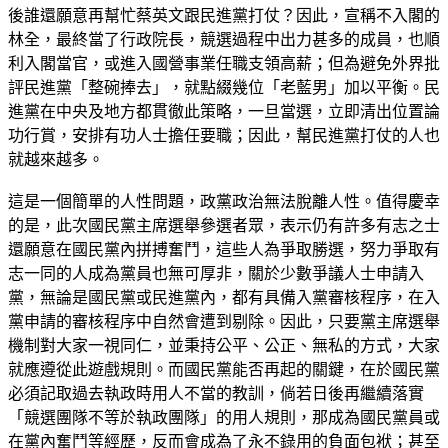
後誰還願意再幫忙蔡英文跟民進黨打仗？因此，宣稱不入閣的
林全，最終當了行政院長，競選過程中出力甚多的成員，也順
利入閣當官，或進入國營事業任職支領高薪；但為避免外界批
評民進黨「整碗捧去」，就點綴幾位「老藍男」加以平衡。民
進黨在中央及地方都貫徹此策略，一旦當選，立即清出位置論
功行賞，安排有功人士擔任要職；因此，幫民進黨打仗的人也
就越來越多。
這是一個簡單的人性問題，政黨政治無法脫離人性。值得慶幸
的是，此次國民黨主席選舉參選者眾，表示仍有許多有志之士
還願意在國民黨內拼搏奮鬥，這些人為爭取勝選，努力爭取有
志一同的人成為黨員也無可厚非，關於少數爭議人士申請入
黨，無論是國民黨或民進黨內，都有具備入黨審核程序，在入
黨申請的審核程序中自然會遭到剔除。因此，只要黨主席選舉
機制對大家一視同仁，並秉持公平、公正、無私的方式，大家
就應遵從此遊戲規則。而國民黨能否再起的關鍵，在於國民黨
必須記取過去執政時用人不當的教訓，倘若日後再繼續落實
「競選團隊不等於執政團隊」的用人規則，那成為國民黨員或
在黨內奮鬥等經歷，反而會成為了永不錄用的負面包袱；甚至