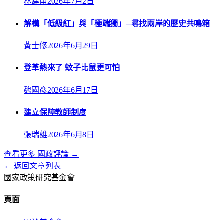
林建甫
2026年7月2日
解構「低級紅」與「極端獨」─尋找兩岸的歷史共鳴箱
黃士修
2026年6月29日
登革熱來了 蚊子比鼠更可怕
魏國彥
2026年6月17日
建立保障教師制度
張瑞雄
2026年6月8日
查看更多
國政評論
→
← 返回文章列表
國家政策研究基金會
頁面