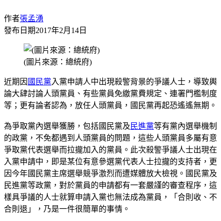
作者
張孟湧
發布日期
2017年2月14日
(圖片來源：總統府)
近期因
國民黨
入黨申請人中出現殺警背景的爭議人士，導致輿
論大肆討論人頭黨員、有些黨員免繳黨費規定、連署門檻制度
等；更有論者認為，放任人頭黨員，國民黨再起恐遙遙無期。
為爭取黨內選舉獲勝，包括國民黨及
民進黨
等有黨內選舉機制
的政黨，不免都遇到人頭黨員的問題，這些人頭黨員多屬有意
爭取黨代表選舉而拉攏加入的黨員。此次殺警爭議人士出現在
入黨申請中，即是某位有意參選黨代表人士拉攏的支持者，更
因今年國民黨主席選舉競爭激烈而遭媒體放大檢視。國民黨及
民進黨等政黨，對於黨員的申請都有一套嚴謹的審查程序，這
樣具爭議的人士就算申請入黨也無法成為黨員，「合則收、不
合則退」，乃是一件很簡單的事情。