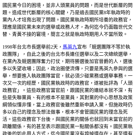
國民黨今日的困境，並非人頭黨員的問題，而是世代斷層的問
題。造成世代斷層的核心關鍵，乃是過去國民黨8年執政時的
黨內人才培育出現了問題。國民黨執政時期所培養的政務官，
理應是國民黨未來的選舉或政務人才，為何迄今仍面臨世代交
替、青黃不接的窘境，簡言之就是執政時期用人不當所致。
1998年台北市長選舉前2天，
馬英九
宣布「競選團隊不等於執
政團隊」，自此之後的台北市長連任選舉以及二次總統選舉，
在黨內及競選團隊奮力打仗，期待勝選後加官晉爵的人，選後
多以失望收場；因此，政治圈便流傳，只要是馬英九參與的選
舉，想要進入執政團隊當官，就必須少碰黨務或選舉事務。一
次又一次的經歷，國民黨執政時的政務官，遂被批評為「人頭
政務官」。這些政務官當官前，跟國民黨的連結本就不深，有
些是失聯黨員、有的根本不是黨員，其對黨的中心思想及政策
綱領似懂非懂，當上政務官後雖然重新申請入黨，但施政時仍
多以自己的理念及想法做事，根本不會管國民黨的理念及死
活。這些政務官下台後，與國民黨的關係也就回到未當官前的
疏離關係，有的甚至表示跟國民黨一點關係都沒有。國民黨執
政後的如此用人方式，迄今國民黨沒有垮掉還存在，甚至還有