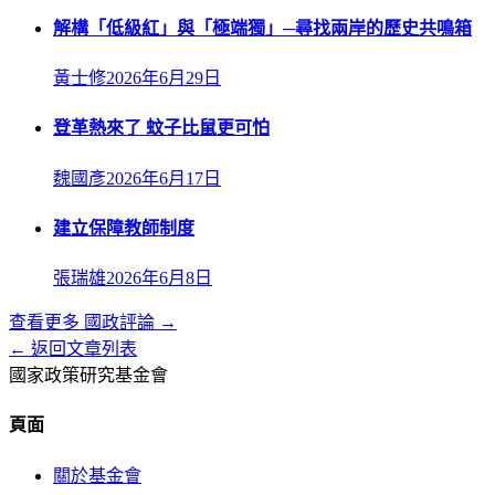
解構「低級紅」與「極端獨」─尋找兩岸的歷史共鳴箱
黃士修
2026年6月29日
登革熱來了 蚊子比鼠更可怕
魏國彥
2026年6月17日
建立保障教師制度
張瑞雄
2026年6月8日
查看更多
國政評論
→
← 返回文章列表
國家政策研究基金會
頁面
關於基金會