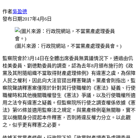
作者
吳盈德
發布日期
2017年4月6日
(圖片來源：行政院網站，不當黨產處理委員會。)
監察院會於3月14日在全體出席委員無異議情況下，通過由仉
桂美委員、劉德勳委員的調查，認為去年8月頒布施行的《政
黨及其附隨組織不當取得財產處理條例》有違憲之虞，為保障
人民之權利，因此向大法官提出釋憲聲請。黨產會則指出，監
察院聲請釋憲案僅限於針對其行使職權的《憲法》疑義、行使
職權時和其他機關職權發生《憲法》爭議，以及行使職權所適
用之法令有違憲之疑義。但監察院所行使之調查權係依據《憲
法》第95條並適用監察法之規定，與黨產條例毫無關聯，實不
宜以機關身分提起本件釋憲，否則將違反權力分立。以此觀
之，似乎更有釋憲之必要。
依據不當黨產條例，行政院下設「政黨財產調查及處理委員