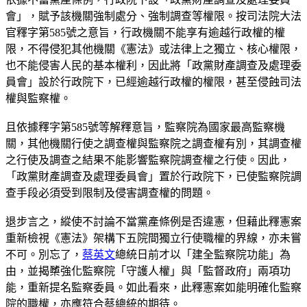
會」，賦予該機關強制處分、強制調查等權限。按司法院大法
官釋字第585號之意旨，行政機關不能享有逾越行政權的權
限，不得侵犯其他機關《憲法》或法律上之獨立、核心權限，
也不能侵害人民的基本權利，因此將「政黨財產調查及處理委
員會」設於行政院下，已經逾越行政權的權限，甚至侵蝕司法
權與監察權。
且依據釋字第585號等解釋意旨，監察院為國家最高監察機
關，其他機關行使之調查權與監察院之調查權有別，其調查權
之行使及調查之結果不能影響監察院調查權之行使。因此，
「政黨財產調查及處理委員會」置於行政院下，已使監察院調
查手段必須受到限制及侵害調查權的問題。
退步言之，縱使不討論不當黨產條例是否違憲，但藉此釋憲案
重新檢視《憲法》架構下五院間獨立行使職權的界線，亦未嘗
不可。別忘了，
蔡英文
總統日前才以「建全監察院功能」為
由，並揭櫫強化監察院「守護人權」與「監督政府」兩項功
能，重新提名監察委員。如此看來，此釋憲案如能明確化監察
院的職權，亦應符合蔡總統的期待。