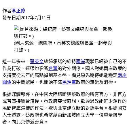
作者
李正修
發布日期
2017年7月11日
(圖片來源：總統府，蔡英文總統與長輩一起參與
打鼓。)
這一年多來，
蔡英文
總統承諾的維持
兩岸
現狀已經被自己的不
作為打破，連帶也影響
台灣
的對外關係。國人對她兩岸政策的
支持度從去年的高點掉到基本盤，顯見原先期待她能穩定
兩岸
關係
的中間選民，也開始不滿
民進黨
政府的無能及消極。
根據媒體報導，在中國大陸切斷與蔡政府的所有官方、非官方
或智庫接觸管道後，蔡政府突發奇想，欲透過改組鮮少運作的
民間智庫這樣的作法，欲與北京建立新的對話平台。根據國安
人士透露，蔡政府也希望藉由新加坡國立大學一位重量級學
者，向北京傳遞善意。