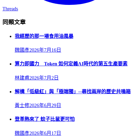
Threads
同類文章
我經歷的那一場食用油風暴
魏國彥
2026年7月16日
算力即國力 Token 如何定義AI時代的第五生產要素
林建甫
2026年7月2日
解構「低級紅」與「極端獨」─尋找兩岸的歷史共鳴箱
黃士修
2026年6月29日
登革熱來了 蚊子比鼠更可怕
魏國彥
2026年6月17日