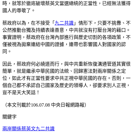
時，就等於徹底破壞蔡英文當選總統的正當性，已經無法獲得
國人的尊敬了。
蔡政府以為，在不接受「
九二共識
」情形下，只要不挑釁、不
公然推動台獨及持續表達善意，中共就沒有打壓台灣的藉口。
事實證明，蔡政府在台灣內部進行與歷史切割的各項政策，不
僅被視為拋棄連結中國的證據，連帶也影響國人對國家的認
同。
因此，蔡政府何必繞道而行，與中共重新恢復溝通管道其實很
簡單，就是繼承中華民國的法統、回歸憲法對兩岸關係之定
位，如此才有正當性要求中共正視中華民國的存在。否則，一
個自己都不承認自己國家及歷史的領導人，卻要求別人正視，
豈不是天大笑話！
（本文刊載於106.07.08 中央日報網路報）
關鍵字
兩岸關係
蔡英文
九二共識