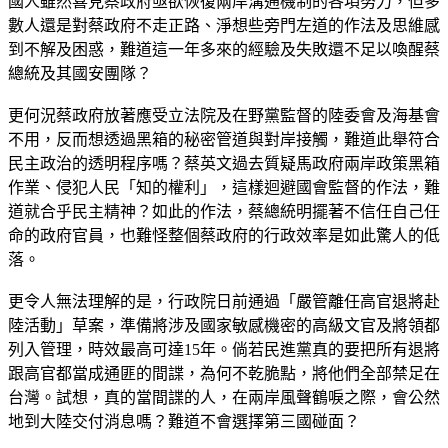
國人雖然喜見蔡政府亟欲恢復兩岸溝通機制的各項努力，但多
數人還是對蔡政府不走正路、淨想些旁門左道的作法及思維感
到不解及困惑，難道這一年多來的經驗及失敗還不足以喚醒蔡
總統及其國安團隊？
更何況蔡政府放著應受立法院及在野黨監督的陸委會及海基會
不用，反而想透過黑箱的秘密管道與對岸接觸，難道此舉符合
民主政治的透明程序嗎？蔡英文過去質疑馬政府兩岸政策黑箱
作業、侵犯人民「知的權利」，這樣迴避國會監督的作法，難
道就合乎民主精神？如此的作法，蔡總統明擺著不信任自己任
命的政府官員，也難怪整個蔡政府的行政效率是如此驚人的低
落。
更令人無法理解的是，行政院日前通過「嚴管離任高官退將赴
陸活動」草案，準備將涉及國家敏感機密的高級文官及將領都
列入管理，時效最高可達15年。倘若民進黨真的要把所有退將
跟高官都當成通匪的間諜，為何不乾脆點，將他們全部禁足在
台灣。試想，真的當間諜的人，在兩岸風聲鶴唳之際，會公然
地到大陸交付消息嗎？難道不會選擇第三國碰面？