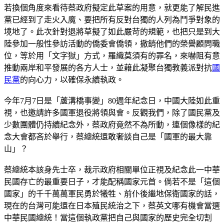
若換個角度來看待蔡政府擬定此草案的用意，就更能了解民進
黨已經到了走火入魔、要把所有反對台獨的人列為鬥爭對象的
境地了。此次針對退將草擬了如此嚴苛的規範，也把只是到大
陸參加一般性參訪活動的僑委會僑領，撤銷他們的榮譽顧問職
位，等於用「文字獄」方式，羅織莫須有的罪名，來嚇阻有意
推動兩岸和平發展的各方人士，並藉此凝聚台獨教義派對抗
國
民黨
的向心力，以確保永續執政。
今年7月7日是「蘆溝橋事變」80週年紀念日，中國大陸如此重
視，也邀請許多國軍退役將領與會。反觀我們，除了國民黨及
少數團體仍持續紀念外，蔡政府竟然不為所動，連個像樣的紀
念大會都吝於舉行，蔡總統還敢奢談自己是「國軍的最大靠
山」？
蔡總統本該身先士卒，裁示政府相關單位正視及紀念此一中華
民國存亡的最重要日子，才能配稱國家元首。倘若不是「這個
國家」的千千萬萬軍民勇於犧牲、前仆後繼地保衛國家的話，
現在的台灣可能還在日本殖民統治之下，蔡英文哪有機會當選
中華民國總統！當這個執政黨把自己與國家的歷史完全切割