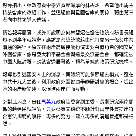
報導指出，蔡政府看中學界資歷深厚的林碧炤，希望他出馬主
持該智庫的改組工作，並透過他與星國智庫的關係，藉由第三
者向中共領導人傳話。
倘若報導屬實，或許可說明為何林碧炤在擔任總統府秘書長短
短不到半年就請辭，應該是蔡總統欲藉由他打開另一條與中共
溝通的蹊徑。原先在兩岸高層接觸扮演重要幕僚角色的國安局
外圍智庫，像是亞太和平基金會與遠景交流基金會，都確定被
中國大陸封殺，應該會退居幕後、轉為單純的政策研究機構。
報導也引述國安人士的消息，蔡總統可能參照過去模式，選在
中共十九大之後，利用政府外圍智庫舉辦研討會的場合，提出
她的兩岸新論述，以促進兩岸正面互動。
針對此消息，曾任
馬英九
政府陸委會副主委、長期研究兩岸關
係的趙建民就評論，只要蔡英文總統不願針對兩岸性質提出符
合憲法規範的解釋，再多的努力、建立再多的溝通管道都是枉
然。