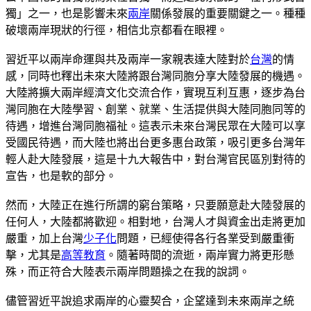
獨」之一，也是影響未來
兩岸
關係發展的重要關鍵之一。種種
破壞兩岸現狀的行徑，相信北京都看在眼裡。
習近平以兩岸命運與共及兩岸一家親表達大陸對於
台灣
的情
感，同時也釋出未來大陸將跟台灣同胞分享大陸發展的機遇。
大陸將擴大兩岸經濟文化交流合作，實現互利互惠，逐步為台
灣同胞在大陸學習、創業、就業、生活提供與大陸同胞同等的
待遇，增進台灣同胞福祉。這表示未來台灣民眾在大陸可以享
受國民待遇，而大陸也將出台更多惠台政策，吸引更多台灣年
輕人赴大陸發展，這是十九大報告中，對台灣官民區別對待的
宣告，也是軟的部分。
然而，大陸正在進行所謂的窮台策略，只要願意赴大陸發展的
任何人，大陸都將歡迎。相對地，台灣人才與資金出走將更加
嚴重，加上台灣
少子化
問題，已經使得各行各業受到嚴重衝
擊，尤其是
高等教育
。隨著時間的流逝，兩岸實力將更形懸
殊，而正符合大陸表示兩岸問題操之在我的說詞。
儘管習近平說追求兩岸的心靈契合，企望達到未來兩岸之統