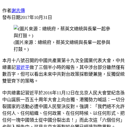
作者
謝志傳
發布日期
2017年10月31日
(圖片來源：總統府，蔡英文總統與長輩一起參與
打鼓。)
本月十八號召開的中國共產黨第十九次全國黨代表大會，中共
總書記
習近平
做了三個半小時的報告，其中涉台部分雖然僅有
數百字，但可以看出未來中共對台政策採軟硬兼施，反獨促統
雙管齊下的策略。
中共總書記習近平於2016年11月12日在北京人民大會堂紀念孫
中山誕辰一百五十周年大會上向台獨、港獨勢力喊話：一切分
裂國家的活動必遭中國人民堅決反對。強調：「我們絕不允許
任何人、任何組織、任何政黨、在任何時候、以任何形式、把
任何一塊中國領土從中國分裂出去！」而此次這「六個任何」
也列入報告中，可見北京方面對於台獨已經達到臨界點。