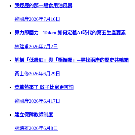
我經歷的那一場食用油風暴
魏國彥
2026年7月16日
算力即國力 Token 如何定義AI時代的第五生產要素
林建甫
2026年7月2日
解構「低級紅」與「極端獨」─尋找兩岸的歷史共鳴箱
黃士修
2026年6月29日
登革熱來了 蚊子比鼠更可怕
魏國彥
2026年6月17日
建立保障教師制度
張瑞雄
2026年6月8日