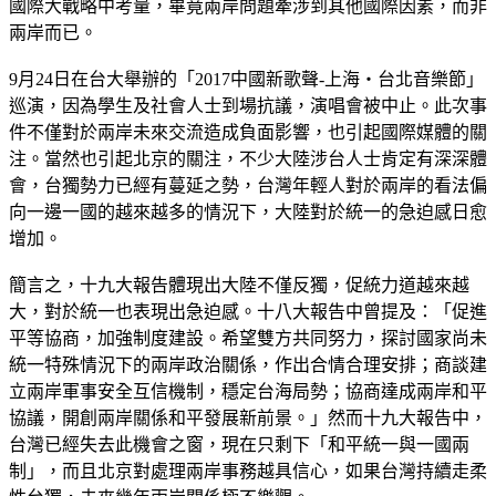
國際大戰略中考量，畢竟兩岸問題牽涉到其他國際因素，而非
兩岸而已。
9月24日在台大舉辦的「2017中國新歌聲-上海‧台北音樂節」
巡演，因為學生及社會人士到場抗議，演唱會被中止。此次事
件不僅對於兩岸未來交流造成負面影響，也引起國際媒體的關
注。當然也引起北京的關注，不少大陸涉台人士肯定有深深體
會，台獨勢力已經有蔓延之勢，台灣年輕人對於兩岸的看法偏
向一邊一國的越來越多的情況下，大陸對於統一的急迫感日愈
增加。
簡言之，十九大報告體現出大陸不僅反獨，促統力道越來越
大，對於統一也表現出急迫感。十八大報告中曾提及：「促進
平等協商，加強制度建設。希望雙方共同努力，探討國家尚未
統一特殊情況下的兩岸政治關係，作出合情合理安排；商談建
立兩岸軍事安全互信機制，穩定台海局勢；協商達成兩岸和平
協議，開創兩岸關係和平發展新前景。」然而十九大報告中，
台灣已經失去此機會之窗，現在只剩下「和平統一與一國兩
制」，而且北京對處理兩岸事務越具信心，如果台灣持續走柔