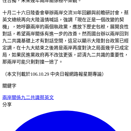
性台獨，未來幾年兩岸關係極不樂觀。
十月二十六日陸委會舉辦兩岸交流30年回顧與前瞻研討會，蔡
英文總統再向大陸溫情喊話，強調「現在正是一個改變的契
機」，她呼籲兩岸的兩個執政黨，應放下歷史包袱，展開良性
對話，希望兩岸關係有進一步的改善。然而國台辦以兩岸回到
九二共識基礎上才有對話空間，這足以顯示大陸對台政策已經
定調，在十九大結束之後將是兩岸再度對決之局面幾乎已成定
局，如果民進黨政府再不改弦更張，認清九二共識的重要性，
那兩岸可能只剩對撞一途了。
（本文刊載於106.10.29 中央日報網路報星期專論）
關鍵字
兩岸關係
九二共識
蔡英文
分享