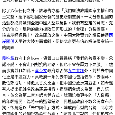
除了六個任何之外，該報告亦稱「我們堅決維護國家主權和領
土完整，絕不容忍國家分裂的歷史悲劇重演。一切分裂祖國的
活動都必將遭到全體中國人堅決反對。我們有堅定的意志、充
分的信心、足夠的能力挫敗任何形式的「台獨」分裂圖謀。」
這表示經過幾十年改革開放之後，中國大陸實力的增長使得
兩
岸關係
天平往大陸方面傾斜，促使北京更有信心解決國家統一
的問題。
民進黨
政府上台以來，儘管口口聲聲稱「我們的善意不變、承
諾不變，不會走回對抗的老路，但也不會在壓力下屈服」，然
而事實並非如此。
蔡英文
政府除否認
九二共識
外，對於去中國
化更是不遺餘力。蔡政府一系列去中國化包括去孫、去兩蔣、
貶低鄭成功、降低文言文比重、把中國史放進東亞史，如今還
有人提出把姓名改為羅馬拼音，提議把台語文為第一官方語
言，英文為第二官方語言等方式，試圖培養更多的「人造獨」
的年輕選民，為將來的選舉鋪路。民進黨政府不敢公開宣布台
獨，卻繞道以「去中國化」方式，達成內化型的台獨。北京將
去中國化的台獨視為柔性台獨，而這是北京說的「任何形式台