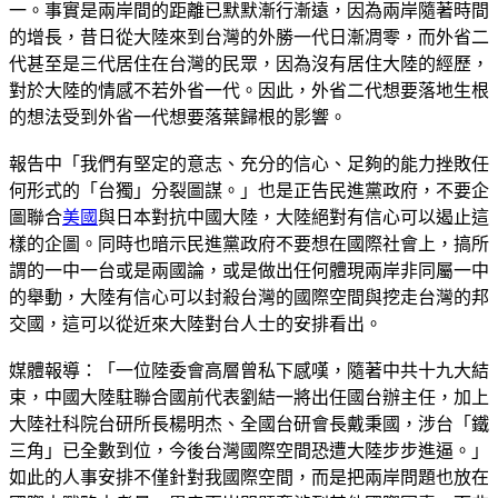
一。事實是兩岸間的距離已默默漸行漸遠，因為兩岸隨著時間
的增長，昔日從大陸來到台灣的外勝一代日漸凋零，而外省二
代甚至是三代居住在台灣的民眾，因為沒有居住大陸的經歷，
對於大陸的情感不若外省一代。因此，外省二代想要落地生根
的想法受到外省一代想要落葉歸根的影響。
報告中「我們有堅定的意志、充分的信心、足夠的能力挫敗任
何形式的「台獨」分裂圖謀。」也是正告民進黨政府，不要企
圖聯合
美國
與日本對抗中國大陸，大陸絕對有信心可以遏止這
樣的企圖。同時也暗示民進黨政府不要想在國際社會上，搞所
謂的一中一台或是兩國論，或是做出任何體現兩岸非同屬一中
的舉動，大陸有信心可以封殺台灣的國際空間與挖走台灣的邦
交國，這可以從近來大陸對台人士的安排看出。
媒體報導：「一位陸委會高層曾私下感嘆，隨著中共十九大結
束，中國大陸駐聯合國前代表劉結一將出任國台辦主任，加上
大陸社科院台研所長楊明杰、全國台研會長戴秉國，涉台「鐵
三角」已全數到位，今後台灣國際空間恐遭大陸步步進逼。」
如此的人事安排不僅針對我國際空間，而是把兩岸問題也放在