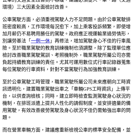
環境）三大因素全面檢討改善。
公車駕駛方面，必須重視駕駛人力不足問題。由於公車駕駛排
班密度較高，工作環境每況愈下，加上乘客投訴頻繁，即使增
加月薪仍不易聘用勝任的駕駛。政府應正視運輸業過勞情形，
別讓勞基法「
一例一休
」再修法，增加駕駛身心不佳的行車風
險。至於職業駕駛的教育訓練機制也須調整，除了監理單位應
檢討改善職業駕駛駕訓、考照機制外，職業駕駛所屬公司亦需
負起持續教育訓練的責任。尤其可運用數位式行車記錄器蒐集
每位駕駛的行車資料，針對不當駕駛行為加強教育訓練。
至於公車駕駛工時管理，職業駕駛所屬公司未來應朝向工時資
訊透明化，建置職業駕駛出車之「車輛GPS工時資訊」上傳平
台，以供查詢檢核；同時，建立即時檢查監測駕駛身心狀況的
機制，在排班派遣上提共人性化的請假制度，並安排適量的備
用駕駛，有效改善疲勞駕駛及身心狀況不佳仍需勉強出車的問
題。
而在營業車輛方面，建議應重新檢視公車的標準安全配備，並