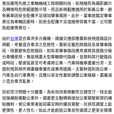
善加運用先進之車輛機械工程相關科技，如視線死角攝影顯示
及轉彎時危險範圍警示等，而且新規範應適用於新舊公車，避
免舊車因安全配備不足增加肇事風險。此外，當事故鑑定肇事
責任為車輛因素時，如安全配備不足或維修保養不當，公司需
負起連帶責任。
由於
台灣
混合車流多元複雜，建議交通部應重新檢視道路設計
規範，考量混合車流之危險性，重新定義危險路段及易肇事路
段，除要避免危險路段，如有易肇事路段應考慮將其道路分級
分車種使用。像是規畫大型車輛替代路線，並限制其行駛路段
或時段；都會區甚至可考慮將公車、汽車與機車盡量分流，支
道則視其條件規畫機車優先或專用道路，主要幹道則為公車、
汽車及自行車專用，且應以安全性重新調整公車路線，盡量減
少混合車流亂象。
目前空汙問題十分嚴重，為有效改善移動性交通空汙，除全面
加強補助電動公車外，還要更主動積極增加公車駕駛薪資的補
貼機制，使公車業者能招募足夠的優良駕駛，在排班調度上能
更彈性、更人性化。如此才能創造公車良性循環之更安全營運