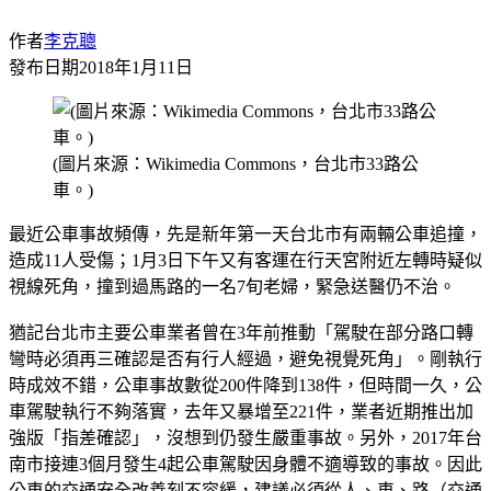
作者
李克聰
發布日期
2018年1月11日
(圖片來源：Wikimedia Commons，台北市33路公
車。)
最近公車事故頻傳，先是新年第一天台北市有兩輛公車追撞，
造成11人受傷；1月3日下午又有客運在行天宮附近左轉時疑似
視線死角，撞到過馬路的一名7旬老婦，緊急送醫仍不治。
猶記台北市主要公車業者曾在3年前推動「駕駛在部分路口轉
彎時必須再三確認是否有行人經過，避免視覺死角」。剛執行
時成效不錯，公車事故數從200件降到138件，但時間一久，公
車駕駛執行不夠落實，去年又暴增至221件，業者近期推出加
強版「指差確認」，沒想到仍發生嚴重事故。另外，2017年台
南市接連3個月發生4起公車駕駛因身體不適導致的事故。因此
公車的交通安全改善刻不容緩，建議必須從人、車、路（交通