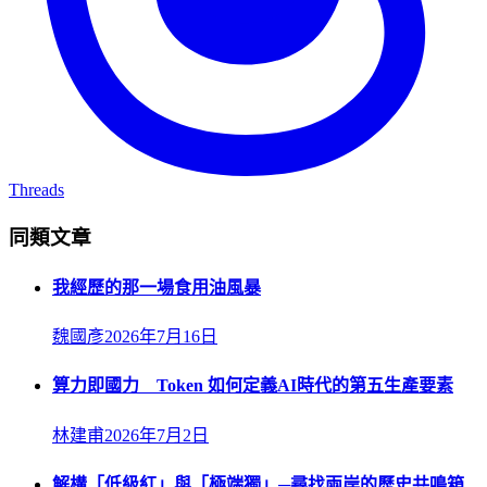
Threads
同類文章
我經歷的那一場食用油風暴
魏國彥
2026年7月16日
算力即國力 Token 如何定義AI時代的第五生產要素
林建甫
2026年7月2日
解構「低級紅」與「極端獨」─尋找兩岸的歷史共鳴箱