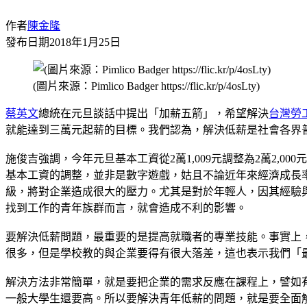
作者
陳金隆
發布日期
2018年1月25日
(圖片來源：Pimlico Badger https://flic.kr/p/4osLty)
蔡英文
總統在元旦談話中提出「加薪五箭」，希望解決
台灣
勞
就能達到三萬元起薪的目標。我們認為，解決低薪是社會各界
施俊吉強調，今年元旦基本工資從2萬1,009元調整為2萬2,0
基本工資的調整，並非是數字遊戲，姑且不論近年來經濟成長
級，將對企業造成很大的壓力。尤其是對於年輕人，因其經驗
找到工作的青年族群而言，就會造成不利的影響。
要解決低薪問題，最重要的是提高就職者的專業技能。事實上
很多，但是學校教的與企業要得有很大落差，這也表示我們「
解決方法非常簡單，就是要把企業的需求反應在課程上，譬如
一般大學生還要高。所以要解決青年低薪的問題，就是要全面