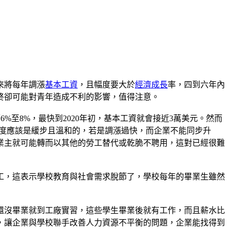
來將每年調漲
基本工資
，且幅度要大於
經濟成長
率，四到六年內
終卻可能對青年造成不利的影響，值得注意。
幅6%至8%，最快到2020年初，基本工資就會接近3萬美元。然而
幅度應該是緩步且溫和的，若是調漲過快，而企業不能同步升
業主就可能轉而以其他的勞工替代或乾脆不聘用，這對已經很難
工，這表示學校教育與社會需求脫節了，學校每年的畢業生雖然
還沒畢業就到工廠實習，這些學生畢業後就有工作，而且薪水比
，讓企業與學校聯手改善人力資源不平衡的問題，企業能找得到