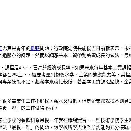
工
尤其是青年的
低薪
問題；行政院副院長施俊吉日前就表示，未
普遍關心的課題，然而以調漲基本工資帶動薪資成長的做法，最
00元，調幅是4.5%，已高於經濟成長率。如果未來每年基本工資調
率都在2%上下，還要考量到物價水準、企業的適應能力等，其
與專業技能不足，起薪本來就比較低，若基本工資調漲過快，企
，很多畢業生工作不好找，薪水又很低，但是企業都說找不到員
最後一哩」的工作做得不好。
有些學校的餐飲科系最後一年就在職場實習，一些技術學院學生
解決「最後一哩」的問題，讓學校所學與企業所需能夠充分接軌