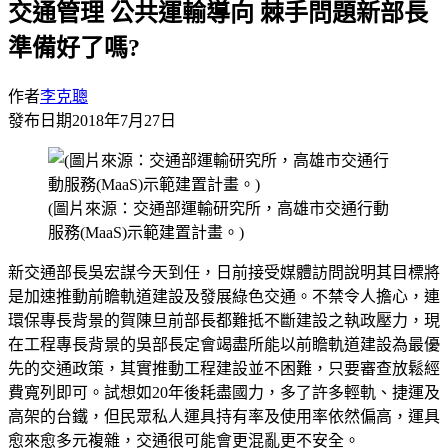
交通管理 公共運輸導向 棘手問題新部長
準備好了嗎?
作者
李克聰
發布日期
2018年7月27日
(圖片來源：交通部運輸研究所，高雄市交通行動
服務(MaaS)示範建置計畫。)
新交通部長吳宏謀今天到任，日前接受媒體訪問說明其目標將
是加速推動前瞻軌道建設及發展綠色交通。不禁令人擔心，連
環保專長背景的賀陳旦前部長都難抵不斷建設之執政壓力，現
在工程專長背景的吳部長定會竭盡所能以前瞻軌道建設為最優
先的交通政策，其實推動工程建設並不困難，只要審查放鬆經
費寬列即可。試想如20年後耗盡國力，多了許多輕軌、捷運及
高架的台鐵，但民眾私人運具持有率及使用率依然偏高，運具
愈來愈多元複雜，交通很可能會更混亂更不安全。