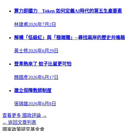
算力即國力 Token 如何定義AI時代的第五生產要素
林建甫
2026年7月2日
解構「低級紅」與「極端獨」─尋找兩岸的歷史共鳴箱
黃士修
2026年6月29日
登革熱來了 蚊子比鼠更可怕
魏國彥
2026年6月17日
建立保障教師制度
張瑞雄
2026年6月8日
查看更多
國政評論
→
← 返回文章列表
國家政策研究基金會