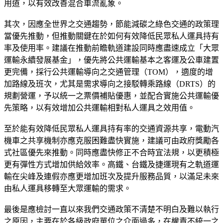
用道，以有效改善混合車流亂象。
其次，因應全世界之交通趨勢，節能減碳之綠色交通的政策理
當優先推動，但推動關鍵在於如何有效降低民眾私人運具持有
率及使用率。建議在推動前瞻軌道建設同時應盡速成立「大眾
運輸永續發展基金」，優先將公共運輸基本之客運及公車建置
更完備，採行公共運輸導向之交通管理（TOM），適度的增
加路線及班次，尤其是需求導向之接駁轉乘路線（DRTS）的
規劃營運，予以統一之票價補貼優惠，並配合實施公共運輸優
先策略，以有效增加公共運輸相對私人運具之效用值。
至於能有效降低民眾私人運具持有率的交通資源共享，電動汽
機車之共享機制亦應克服困難盡快實施，建議可由政府獎勵各
式社區優先來推動。同時應盡快修正不合時宜法規，以更積極
更有彈性方式增加供給效率。高鐵、台鐵及捷運現有之軌道運
輸在尖峰及連假亦應更增加班次及提升服務品質，以滿足未來
由私人運具移轉至大眾運輸的需求。
最後是應檢討一直以來我們交通政策不清楚不明白及難以執行
之原因，主要在於各級政府單位之介面過多，在權責不統一之