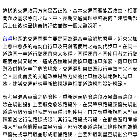
這樣的交通政策方向是否正確？基本交通問題能否改善？相關
問題及需求導向之短、中、長期交通管理策略為何？建議新部
長上任後應盡快審慎評估並做一個完整說明。
台灣
地區的交通問題主要是因為混合車流過於嚴重，近來又加
上愈來愈多的電動自行車及高齡者使用之電動代步車。在同一
道路同一車道行駛運具會太多種，同種運具不同使用者之行駛
速度差異又過大，造成各種運具變換車道超車頻繁、機車鑽車
縫及併排騎車等危險現象，交通混亂自然既沒行車效率又不安
全。因此首要的交通政策是致力於簡化車種及規範較均勻車
速，建議交通部應重新檢視調整相關道路規劃設計規範。
應考量混合車流之危險性，重新定義危險路段及易肇事路段，
除在規劃設計上要避免危險路段外，在易肇事路段應優先規劃
道路分級分流也就是分車種限制使用，首先應重新規劃大型車
輛適當之行駛路線或限制其行駛路段或時段，在都會區可考慮
將大型車與機慢車盡量分流，部分次要道路視其條件規劃為機
車優先或專用道並形成順暢路網，主要幹道則盡量規劃公車專